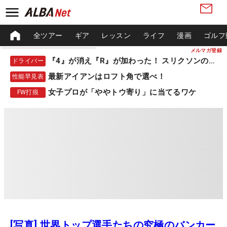
全ツアー
ギア
レッスン
ライフ
漫画
ゴルフ
メルマガ登録
『4』が消え『R』が加わった！ スリクソンの新作
ドライバー
最新アイアンはロフト角で選べ！
性能早見表
女子プロが「ややトウ寄り」に当てるワケ
FW打痕
[写真] 世界トップ選手たちの究極のバンカー