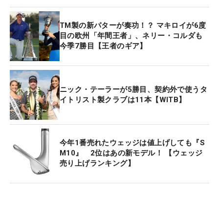
TM製の新パターが奏功！？ マキロイが6度
目の欧州「年間王者」、ネリー・コルダも
今季7勝目【王者のギア】
ニック・テーラーが5勝目、契約外で使うタ
イトリスト製クラブは11本【WITB】
今年1番売れたウェッジは値上げしても『S
M10』 2位はあの新モデル！ 【ウェッジ
売り上げランキング】