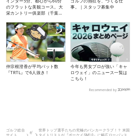
インター5分、都心から60分
ゴルフの熱狂を、つくる仕
のフラットな美観コース。大
事。｜スタッフ募集中
栄カントリー俱楽部（千葉
県）
仲宗根澄香が平均パット数
今年も男女プロが強い「キャ
『TRTL』で6人抜き！
ロウェイ」のニュース一覧は
こちら！
Recommended by
ゴルフ総合
世界トップ選手たちの究極のバンカークラブ！？ 米国
ギ
サイト
タイトリストが『ボーケイSM10』に幅広ローバンス