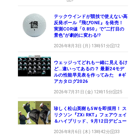
テックウインドが競技で使えない高
反発ボール『飛びONE』を発売！
実測COR値「0.850」で“二打目の
景色”が劇的に変わる!?
2026年8月3日 (月) 13時51分
12
ウェッジってどれも一緒に見えるけ
ど…違いってあるの？ 最新24モデ
ルの性能早見表を作ってみた #ギ
アカタログ2026
2026年7月31日 (金) 12時15分
25
珍しく松山英樹も5Wを即採用！ ス
リクソン『ZXi RKT』フェアウェイ
＆ハイブリッド、9月12日デビュー
2026年8月6日 (木) 13時42分
33