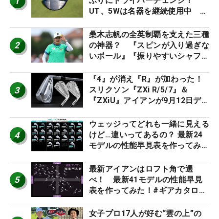
1
ぶりにドライバーチェンジ！
UT、5Wは名器を継続使用中 #
男子プロセッティング
桑木志帆の全英制覇を支えた三種
2
の神器？ 『スピンが入り過ぎな
いボール』『振りやすいシャフ
ト』『真っすぐ飛ぶドライバ
ー』 #女子プロセッティング
『4』が消え『R』が加わった！
3
スリクソン『ZXi R/5/7』＆
『ZXiU』アイアンが9月12日デ
ビュー
ウェッジってどれも一緒に見える
4
けど…違いってあるの？ 最新24
モデルの性能早見表を作ってみ
た #ギアカタログ2026
最新アイアンはロフト角で選
5
べ！ 最新41モデルの性能早見
表を作ってみた！#ギアカタログ
2026
女子プロ17人が好む“雲の上”の