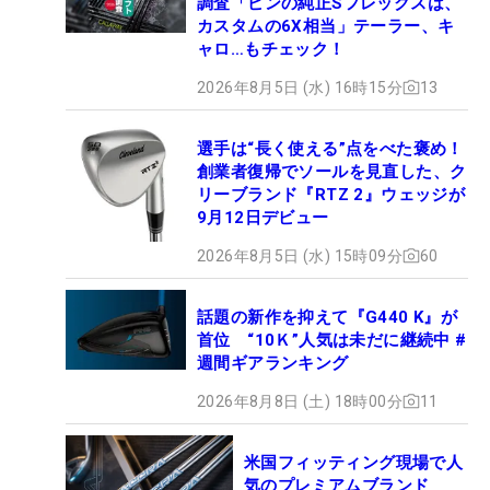
調査「ピンの純正Sフレックスは、
カスタムの6X相当」テーラー、キ
ャロ…もチェック！
2026年8月5日 (水) 16時15分
13
選手は“長く使える”点をべた褒め！
創業者復帰でソールを見直した、ク
リーブランド『RTZ 2』ウェッジが
9月12日デビュー
2026年8月5日 (水) 15時09分
60
話題の新作を抑えて『G440 K』が
首位 “10Ｋ”人気は未だに継続中 #
週間ギアランキング
2026年8月8日 (土) 18時00分
11
米国フィッティング現場で人
気のプレミアムブランド