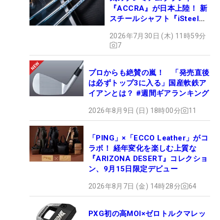
『ACCRA』が日本上陸！ 新
スチールシャフト『iSteel
BLUE』が9月4日デビュー
2026年7月30日 (木) 11時59分
7
プロからも絶賛の嵐！ 「発売直後
は必ずトップ3に入る」国産軟鉄ア
イアンとは？ #週間ギアランキング
2026年8月9日 (日) 18時00分
11
「PING」×「ECCO Leather」がコ
ラボ！ 経年変化を楽しむ上質な
『ARIZONA DESERT』コレクショ
ン、9月15日限定デビュー
2026年8月7日 (金) 14時28分
64
PXG初の高MOI×ゼロトルクマレッ