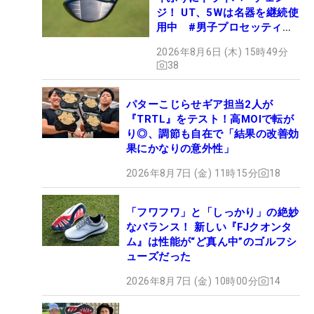
ジ！ UT、5Wは名器を継続使
用中 #男子プロセッティン
グ
2026年8月6日 (木) 15時49分
38
パターこじらせギア担当2人が
『TRTL』をテスト！高MOIで転が
り◎、調節も自在で「結果の改善効
果にかなりの意外性」
2026年8月7日 (金) 11時15分
18
「フワフワ」と「しっかり」の絶妙
なバランス！ 新しい『FJクオンタ
ム』は性能が“ど真ん中”のゴルフシ
ューズだった
2026年8月7日 (金) 10時00分
14