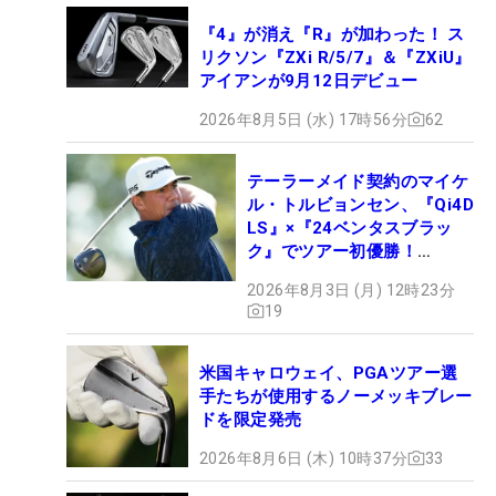
『4』が消え『R』が加わった！ ス
リクソン『ZXi R/5/7』＆『ZXiU』
アイアンが9月12日デビュー
2026年8月5日 (水) 17時56分
62
テーラーメイド契約のマイケ
ル・トルビョンセン、『Qi4D
LS』×『24ベンタスブラッ
ク』でツアー初優勝！
【WITB】
2026年8月3日 (月) 12時23分
19
米国キャロウェイ、PGAツアー選
手たちが使用するノーメッキブレー
ドを限定発売
2026年8月6日 (木) 10時37分
33