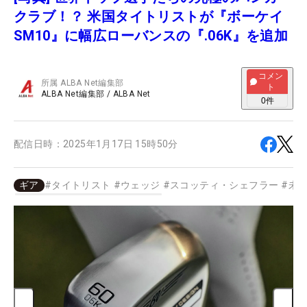
クラブ！？ 米国タイトリストが『ボーケイ
SM10』に幅広ローバンスの『.06K』を追加
コメン
所属
ALBA Net編集部
ト
ALBA Net編集部
/
ALBA Net
0
件
配信日時：
2025年1月17日 15時50分
ギア
#
タイトリスト
#
ウェッジ
#
スコッティ・シェフラー
#
未