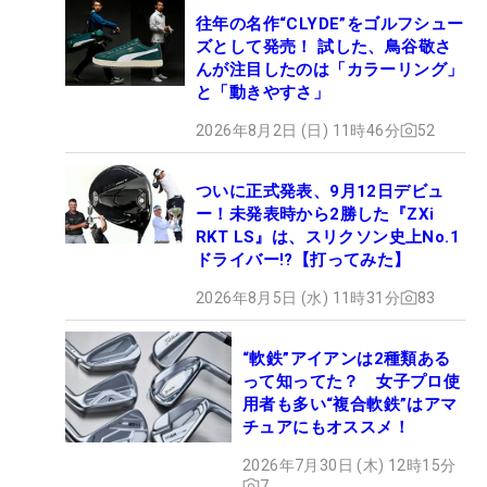
往年の名作“CLYDE”をゴルフシュー
ズとして発売！ 試した、鳥谷敬さ
んが注目したのは「カラーリング」
と「動きやすさ」
2026年8月2日 (日) 11時46分
52
ついに正式発表、9月12日デビュ
ー！未発表時から2勝した『ZXi
RKT LS』は、スリクソン史上No.1
ドライバー!?【打ってみた】
2026年8月5日 (水) 11時31分
83
“軟鉄”アイアンは2種類ある
って知ってた？ 女子プロ使
用者も多い“複合軟鉄”はアマ
チュアにもオススメ！
2026年7月30日 (木) 12時15分
7