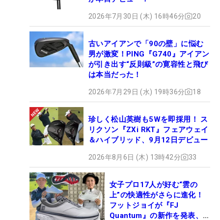
2026年7月30日 (木) 16時46分
20
古いアイアンで「90の壁」に悩む
男が激変！PING『G740』アイアン
が引き出す“反則級”の寛容性と飛び
は本当だった！
2026年7月29日 (水) 19時36分
18
珍しく松山英樹も5Wを即採用！ ス
リクソン『ZXi RKT』フェアウェイ
＆ハイブリッド、9月12日デビュー
2026年8月6日 (木) 13時42分
33
女子プロ17人が好む“雲の
上”の快適性がさらに進化！
フットジョイが『FJ
Quantum』の新作を発表、8