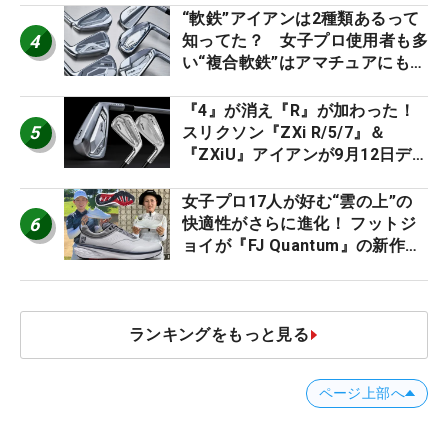
ー』 #女子プロセッティング
“軟鉄”アイアンは2種類あるって
4
知ってた？ 女子プロ使用者も多
い“複合軟鉄”はアマチュアにもオ
ススメ！
『4』が消え『R』が加わった！
5
スリクソン『ZXi R/5/7』＆
『ZXiU』アイアンが9月12日デ
ビュー
女子プロ17人が好む“雲の上”の
6
快適性がさらに進化！ フットジ
ョイが『FJ Quantum』の新作を
発表、8月7日デビュー
ランキングをもっと見る
ページ上部へ