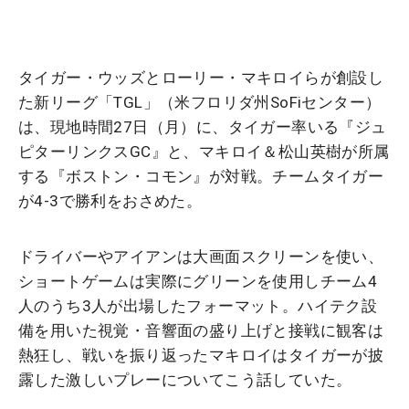
タイガー・ウッズとローリー・マキロイらが創設し
た新リーグ「TGL」（米フロリダ州SoFiセンター）
は、現地時間27日（月）に、タイガー率いる『ジュ
ピターリンクスGC』と、マキロイ＆松山英樹が所属
する『ボストン・コモン』が対戦。チームタイガー
が4-3で勝利をおさめた。
ドライバーやアイアンは大画面スクリーンを使い、
ショートゲームは実際にグリーンを使用しチーム4
人のうち3人が出場したフォーマット。ハイテク設
備を用いた視覚・音響面の盛り上げと接戦に観客は
熱狂し、戦いを振り返ったマキロイはタイガーが披
露した激しいプレーについてこう話していた。