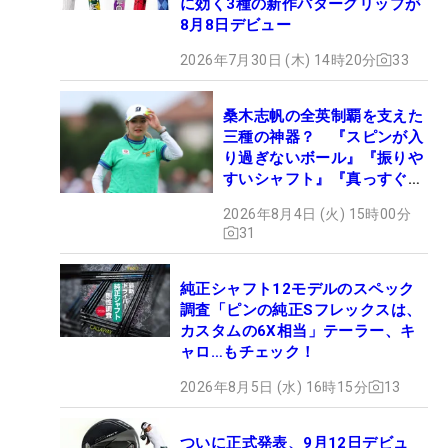
に効く3種の新作パターグリップが
8月8日デビュー
2026年7月30日 (木) 14時20分
33
桑木志帆の全英制覇を支えた
三種の神器？ 『スピンが入
り過ぎないボール』『振りや
すいシャフト』『真っすぐ飛
ぶドライバー』 #女子プロ
2026年8月4日 (火) 15時00分
セッティング
31
純正シャフト12モデルのスペック
調査「ピンの純正Sフレックスは、
カスタムの6X相当」テーラー、キ
ャロ…もチェック！
2026年8月5日 (水) 16時15分
13
ついに正式発表、9月12日デビュ