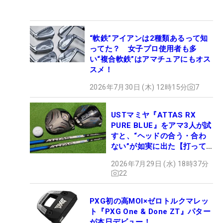
“軟鉄”アイアンは2種類あるって知
ってた？ 女子プロ使用者も多
い“複合軟鉄”はアマチュアにもオス
スメ！
2026年7月30日 (木) 12時15分
7
USTマミヤ『ATTAS RX
PURE BLUE』をアマ3人が試
すと、“ヘッドの合う・合わ
ない”が如実に出た【打って
みた】
2026年7月29日 (水) 18時37分
22
PXG初の高MOI×ゼロトルクマレッ
ト『PXG One & Done ZT』パター
が本日デビュー！