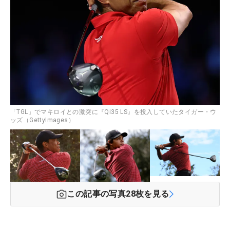
「TGL」でマキロイとの激突に『Qi35 LS』を投入していたタイガー・ウ
ッズ（GettyImages）
この記事の写真
28
枚を見る