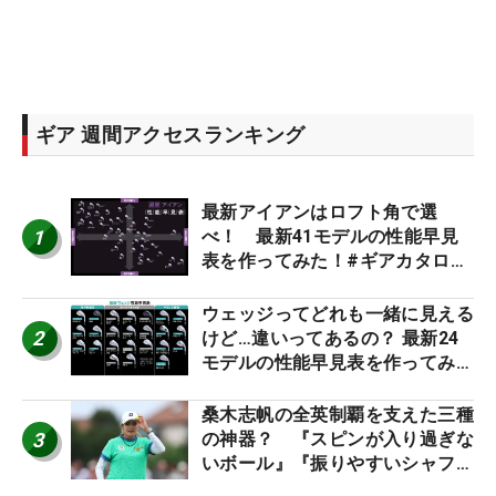
ギア 週間アクセスランキング
最新アイアンはロフト角で選
1
べ！ 最新41モデルの性能早見
表を作ってみた！#ギアカタログ
2026
ウェッジってどれも一緒に見える
2
けど…違いってあるの？ 最新24
モデルの性能早見表を作ってみ
た #ギアカタログ2026
桑木志帆の全英制覇を支えた三種
3
の神器？ 『スピンが入り過ぎな
いボール』『振りやすいシャフ
ト』『真っすぐ飛ぶドライバ