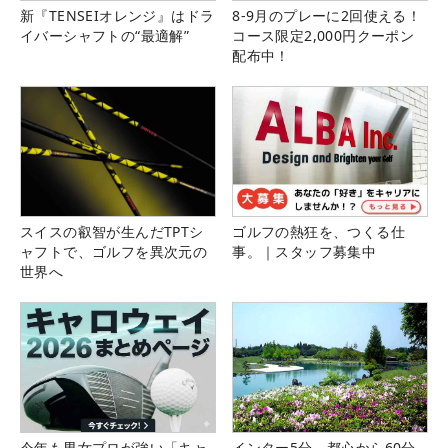
新『TENSEIオレンジ』はドラ
8-9月のプレーに2回使える！
イバーシャフトの“最適解”
コース限定2,000円クーポン
配布中！
スイスの叡智が生んだTPTシ
ゴルフの熱狂を、つくる仕
ャフトで、ゴルフを異次元の
事。｜スタッフ募集中
世界へ
今年も男女プロが強い「キャ
インター5分、都心から60分