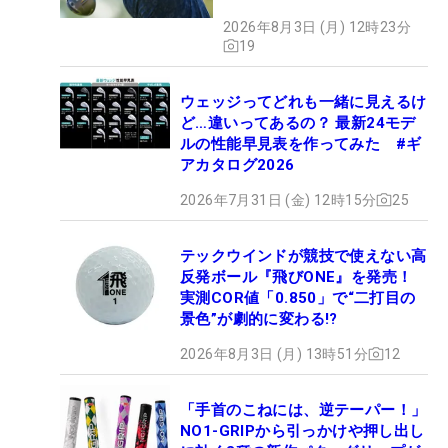
【WITB】
2026年8月3日 (月) 12時23分
19
ウェッジってどれも一緒に見えるけ
ど…違いってあるの？ 最新24モデ
ルの性能早見表を作ってみた #ギ
アカタログ2026
2026年7月31日 (金) 12時15分
25
テックウインドが競技で使えない高
反発ボール『飛びONE』を発売！
実測COR値「0.850」で“二打目の
景色”が劇的に変わる!?
2026年8月3日 (月) 13時51分
12
「手首のこねには、逆テーパー！」
NO1-GRIPから引っかけや押し出し