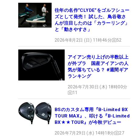
往年の名作“CLYDE”をゴルフシュー
ズとして発売！ 試した、鳥谷敬さ
んが注目したのは「カラーリング」
と「動きやすさ」
2026年8月2日 (日) 11時46分
52
アイアン売り上げの半数以上
が外ブラ 国産アイアンの人
気が落ちている？ #週間ギア
ランキング
2026年7月30日 (木) 18時00分
11
BSのカスタム専用『B-Limited BX
TOUR MAX』、叩ける『B-Limited
BX★★TOUR』が今秋デビュー
2026年7月29日 (水) 14時18分
27