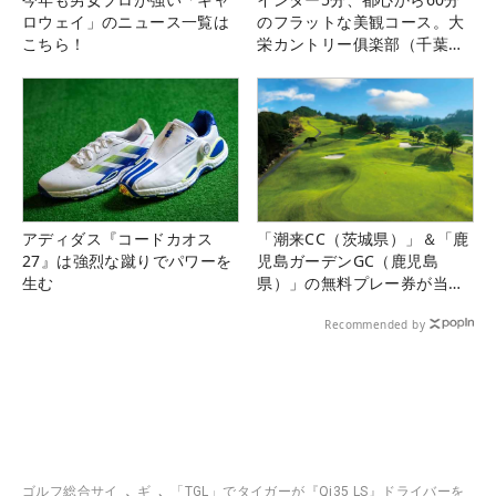
ロウェイ」のニュース一覧は
のフラットな美観コース。大
こちら！
栄カントリー俱楽部（千葉
県）
アディダス『コードカオス
「潮来CC（茨城県）」＆「鹿
27』は強烈な蹴りでパワーを
児島ガーデンGC（鹿児島
生む
県）」の無料プレー券が当た
る！！
Recommended by
ゴルフ総合サイ
ギ
「TGL」でタイガーが『Qi35 LS』ドライバーを