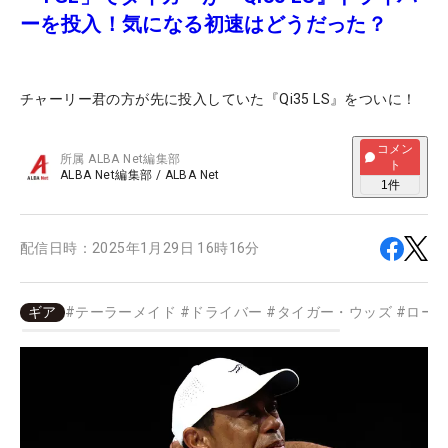
ーを投入！気になる初速はどうだった？
チャーリー君の方が先に投入していた『Qi35 LS』をついに！
コメン
所属
ALBA Net編集部
ト
ALBA Net編集部
/
ALBA Net
1
件
配信日時：
2025年1月29日 16時16分
ギア
#
テーラーメイド
#
ドライバー
#
タイガー・ウッズ
#
ロー