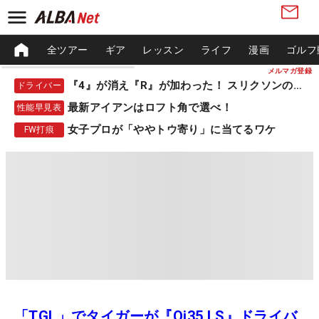
全ツアー
ギア
レッスン
ライフ
漫画
ゴルフ
メルマガ登録
『4』が消え『R』が加わった！ スリクソンの新作
ドライバー
最新アイアンはロフト角で選べ！
性能早見表
女子プロが「ややトウ寄り」に当てるワケ
FW打痕
「TGL」でタイガーが『Qi35 LS』ドライバ