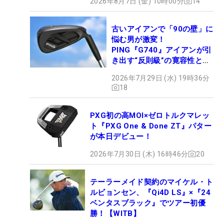
2026年8月7日 (金) 10時00分
14
古いアイアンで「90の壁」に
悩む男が激変！
PING『G740』アイアンが引
き出す“反則級”の寛容性と飛
びは本当だった！
2026年7月29日 (水) 19時36分
18
PXG初の高MOI×ゼロトルクマレッ
ト『PXG One & Done ZT』パター
が本日デビュー！
2026年7月30日 (木) 16時46分
20
テーラーメイド契約のマイケル・ト
ルビョンセン、『Qi4D LS』×『24
ベンタスブラック』でツアー初優
勝！【WITB】