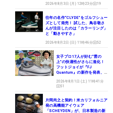
2026年8月3日 (月) 12時23分
19
往年の名作“CLYDE”をゴルフシュー
ズとして発売！ 試した、鳥谷敬さ
んが注目したのは「カラーリング」
と「動きやすさ」
2026年8月2日 (日) 11時46分
52
女子プロ17人が好む“雲の
上”の快適性がさらに進化！
フットジョイが『FJ
Quantum』の新作を発表、8
月7日デビュー
2026年8月1日 (土) 11時41分
51
片岡尚之と契約！米カリフォルニア
発の高機能アイウェア
「SCHEYDEN」が、日本製造の新