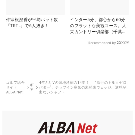
仲宗根澄香が平均パット数
インター5分、都心から60分
『TRTL』で6人抜き！
のフラットな美観コース。大
栄カントリー俱楽部（千葉
県）
Recommended by
ゴルフ総合
4年ぶりVの浅地洋佑の14本！ “流行のトルクゼロ
ギ
サイト
パター”、チップイン多めの未発表ウェッジ、逆球が
ア
ALBA Net
出ないシャフト