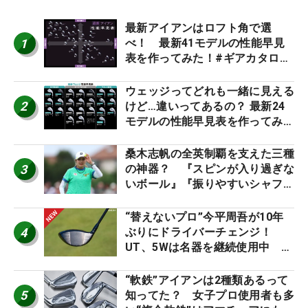
最新アイアンはロフト角で選
1
べ！ 最新41モデルの性能早見
表を作ってみた！#ギアカタログ
2026
ウェッジってどれも一緒に見える
2
けど…違いってあるの？ 最新24
モデルの性能早見表を作ってみ
た #ギアカタログ2026
桑木志帆の全英制覇を支えた三種
3
の神器？ 『スピンが入り過ぎな
いボール』『振りやすいシャフ
ト』『真っすぐ飛ぶドライバ
ー』 #女子プロセッティング
“替えないプロ”今平周吾が10年
4
ぶりにドライバーチェンジ！
UT、5Wは名器を継続使用中 #
男子プロセッティング
“軟鉄”アイアンは2種類あるって
5
知ってた？ 女子プロ使用者も多