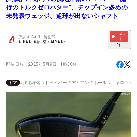
行のトルクゼロパター”、チップイン多めの
未発表ウェッジ、逆球が出ないシャフト
コメン
所属
ALBA Net編集部
ト
ALBA Net編集部
/
ALBA Net
0
件
配信日時：
2025年5月9日 11時00分
ギア
#
浅地洋佑
#
ドライバー
#
アイアン
#
ボール
#
キャロウェ