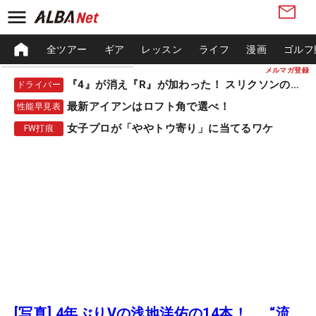
全ツアー
ギア
レッスン
ライフ
漫画
ゴルフ
メルマガ登録
『4』が消え『R』が加わった！ スリクソンの新作
ドライバー
最新アイアンはロフト角で選べ！
性能早見表
女子プロが「ややトウ寄り」に当てるワケ
FW打痕
[写真] 4年ぶりVの浅地洋佑の14本！ “流