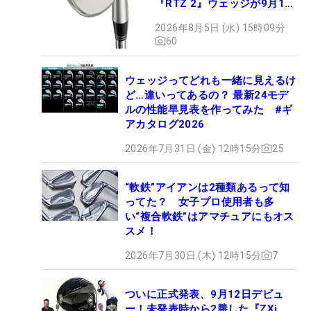
『RTZ 2』ウェッジが9月12
日デビュー
2026年8月5日 (水) 15時09分
60
ウェッジってどれも一緒に見えるけ
ど…違いってあるの？ 最新24モデ
ルの性能早見表を作ってみた #ギ
アカタログ2026
2026年7月31日 (金) 12時15分
25
“軟鉄”アイアンは2種類あるって知
ってた？ 女子プロ使用者も多
い“複合軟鉄”はアマチュアにもオス
スメ！
2026年7月30日 (木) 12時15分
7
ついに正式発表、9月12日デビュ
ー！未発表時から2勝した『ZXi