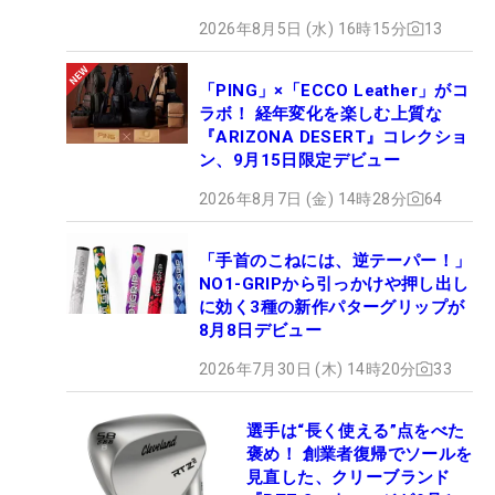
2026年8月5日 (水) 16時15分
13
「PING」×「ECCO Leather」がコ
ラボ！ 経年変化を楽しむ上質な
『ARIZONA DESERT』コレクショ
ン、9月15日限定デビュー
2026年8月7日 (金) 14時28分
64
「手首のこねには、逆テーパー！」
NO1-GRIPから引っかけや押し出し
に効く3種の新作パターグリップが
8月8日デビュー
2026年7月30日 (木) 14時20分
33
選手は“長く使える”点をべた
褒め！ 創業者復帰でソールを
見直した、クリーブランド