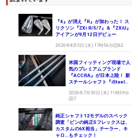
『4』が消え『R』が加わった！ ス
リクソン『ZXi R/5/7』＆『ZXiU』
アイアンが9月12日デビュー
2026年8月5日 (水) 17時56分
62
米国フィッティング現場で人
気のプレミアムブランド
『ACCRA』が日本上陸！ 新
スチールシャフト『iSteel
BLUE』が9月4日デビュー
2026年7月30日 (木) 11時59分
7
純正シャフト12モデルのスペック
調査「ピンの純正Sフレックスは、
カスタムの6X相当」テーラー、キ
ャロ…もチェック！