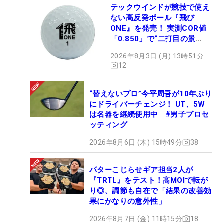
テックウインドが競技で使え
ない高反発ボール『飛び
ONE』を発売！ 実測COR値
「0.850」で“二打目の景
色”が劇的に変わる!?
2026年8月3日 (月) 13時51分
12
“替えないプロ”今平周吾が10年ぶり
にドライバーチェンジ！ UT、5W
は名器を継続使用中 #男子プロセ
ッティング
2026年8月6日 (木) 15時49分
38
パターこじらせギア担当2人が
『TRTL』をテスト！高MOIで転が
り◎、調節も自在で「結果の改善効
果にかなりの意外性」
2026年8月7日 (金) 11時15分
18