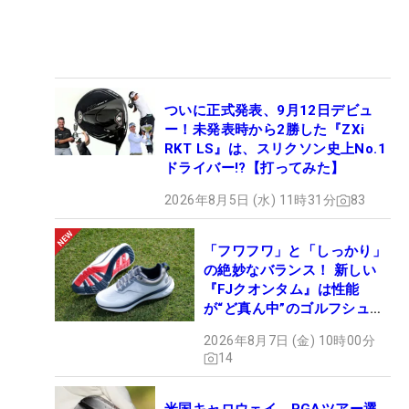
ついに正式発表、9月12日デビュ
ー！未発表時から2勝した『ZXi
RKT LS』は、スリクソン史上No.1
ドライバー!?【打ってみた】
2026年8月5日 (水) 11時31分
83
「フワフワ」と「しっかり」
の絶妙なバランス！ 新しい
『FJクオンタム』は性能
が“ど真ん中”のゴルフシュー
ズだった
2026年8月7日 (金) 10時00分
14