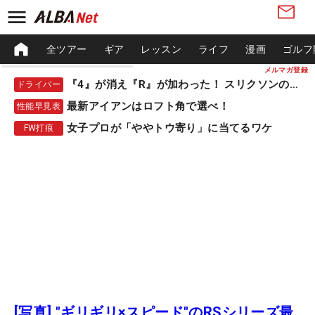
全ツアー
ギア
レッスン
ライフ
漫画
ゴルフ
メルマガ登録
『4』が消え『R』が加わった！ スリクソンの新作
ドライバー
最新アイアンはロフト角で選べ！
性能早見表
女子プロが「ややトウ寄り」に当てるワケ
FW打痕
[写真] "ギリギリ×スピード"のRSシリーズ最