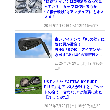
“軟鉄”アイアンは2種類あるって知
ってた？ 女子プロ使用者も多
い“複合軟鉄”はアマチュアにもオス
スメ！
2026年7月30日 (木) 12時15分
7
古いアイアンで「90の壁」に
悩む男が激変！
PING『G740』アイアンが引
き出す“反則級”の寛容性と飛
びは本当だった！
2026年7月29日 (水) 19時36分
18
USTマミヤ『ATTAS RX PURE
BLUE』をアマ3人が試すと、“ヘッ
ドの合う・合わない”が如実に出た
【打ってみた】
2026年7月29日 (水) 18時37分
22