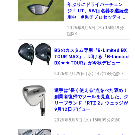
年ぶりにドライバーチェン
ジ！ UT、5Wは名器を継続使
用中 #男子プロセッティン
グ
2026年8月6日 (木) 15時49分
38
BSのカスタム専用『B-Limited BX
TOUR MAX』、叩ける『B-Limited
BX★★TOUR』が今秋デビュー
2026年7月29日 (水) 14時18分
27
選手は“長く使える”点をべた褒め！
創業者復帰でソールを見直した、ク
リーブランド『RTZ 2』ウェッジが
9月12日デビュー
2026年8月5日 (水) 15時09分
60