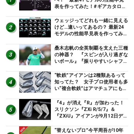
表を作ってみた！#ギアカタログ
2026
ウェッジってどれも一緒に見える
2
けど…違いってあるの？ 最新24
モデルの性能早見表を作ってみ
た #ギアカタログ2026
桑木志帆の全英制覇を支えた三種
3
の神器？ 『スピンが入り過ぎな
いボール』『振りやすいシャフ
ト』『真っすぐ飛ぶドライバ
ー』 #女子プロセッティング
“軟鉄”アイアンは2種類あるって
4
知ってた？ 女子プロ使用者も多
い“複合軟鉄”はアマチュアにもオ
ススメ！
『4』が消え『R』が加わった！
5
スリクソン『ZXi R/5/7』＆
『ZXiU』アイアンが9月12日デ
ビュー
“替えないプロ”今平周吾が10年