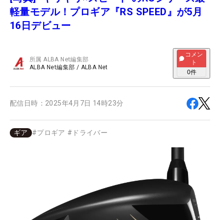
軽量モデル！プロギア『RS SPEED』が5月
16日デビュー
コメン
所属
ALBA Net編集部
ト
ALBA Net編集部
/
ALBA Net
0
件
配信日時：
2025年4月7日 14時23分
ギア
#
プロギア
#
ドライバー