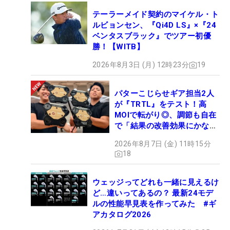
テーラーメイド契約のマイケル・ト
ルビョンセン、『Qi4D LS』×『24
ベンタスブラック』でツアー初優
勝！【WITB】
2026年8月3日 (月) 12時23分
19
パターこじらせギア担当2人
が『TRTL』をテスト！高
MOIで転がり◎、調節も自在
で「結果の改善効果にかなり
の意外性」
2026年8月7日 (金) 11時15分
18
ウェッジってどれも一緒に見えるけ
ど…違いってあるの？ 最新24モデ
ルの性能早見表を作ってみた #ギ
アカタログ2026