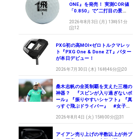
ONE』を発売！ 実測COR値
「0.850」で“二打目の景
色”が劇的に変わる!?
2026年8月3日 (月) 13時51分
12
PXG初の高MOI×ゼロトルクマレッ
ト『PXG One & Done ZT』パター
が本日デビュー！
2026年7月30日 (木) 16時46分
20
桑木志帆の全英制覇を支えた三種の
神器？ 『スピンが入り過ぎないボ
ール』『振りやすいシャフト』『真
っすぐ飛ぶドライバー』 #女子プ
ロセッティング
2026年8月4日 (火) 15時00分
31
アイアン売り上げの半数以上が外ブ