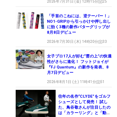
2026年7月31日 (金) 12時15分
25
「手首のこねには、逆テーパー！」
NO1-GRIPから引っかけや押し出し
に効く3種の新作パターグリップが
8月8日デビュー
2026年7月30日 (木) 14時20分
33
女子プロ17人が好む“雲の上”の快適
性がさらに進化！ フットジョイが
『FJ Quantum』の新作を発表、8
月7日デビュー
2026年8月1日 (土) 11時41分
51
往年の名作“CLYDE”をゴルフ
シューズとして発売！ 試し
た、鳥谷敬さんが注目したの
は「カラーリング」と「動き