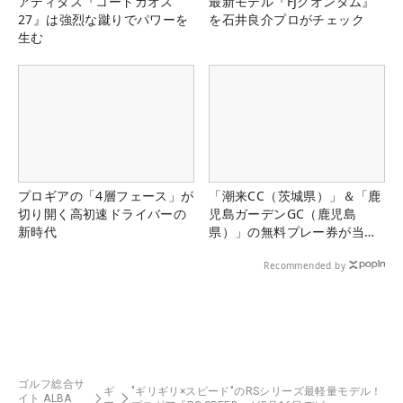
アディダス『コードカオス
最新モデル『FJクオンタム』
27』は強烈な蹴りでパワーを
を石井良介プロがチェック
生む
プロギアの「4層フェース」が
「潮来CC（茨城県）」＆「鹿
切り開く高初速ドライバーの
児島ガーデンGC（鹿児島
新時代
県）」の無料プレー券が当た
る！！
Recommended by
ゴルフ総合サ
ギ
"ギリギリ×スピード"のRSシリーズ最軽量モデル！
イト ALBA