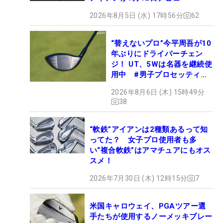
2026年8月5日 (水) 17時56分
62
“替えないプロ”今平周吾が10
年ぶりにドライバーチェン
ジ！ UT、5Wは名器を継続使
用中 #男子プロセッティン
グ
2026年8月6日 (木) 15時49分
38
“軟鉄”アイアンは2種類あるって知
ってた？ 女子プロ使用者も多
い“複合軟鉄”はアマチュアにもオス
スメ！
2026年7月30日 (木) 12時15分
7
米国キャロウェイ、PGAツアー選
手たちが使用するノーメッキブレー