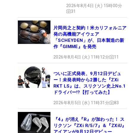
ぶドライバー』 #女子プロ
2026年8月4日 (火) 15時00分
セッティング
31
片岡尚之と契約！米カリフォルニア
発の高機能アイウェア
「SCHEYDEN」が、日本製造の新
作『GIMME』を発売
2026年8月4日 (火) 11時12分
11
ついに正式発表、9月12日デビュ
ー！未発表時から2勝した『ZXi
RKT LS』は、スリクソン史上No.1
ドライバー!?【打ってみた】
2026年8月5日 (水) 11時31分
83
『4』が消え『R』が加わった！ ス
リクソン『ZXi R/5/7』＆『ZXiU』
アイアンが9月12日デビュー