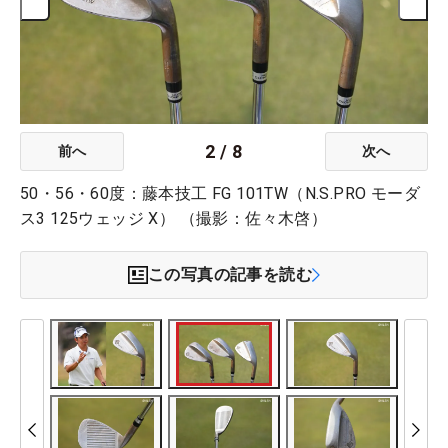
2
/
8
前へ
次へ
50・56・60度：藤本技工 FG 101TW（N.S.PRO モーダ
ス3 125ウェッジ X） （撮影：佐々木啓）
この写真の記事を読む