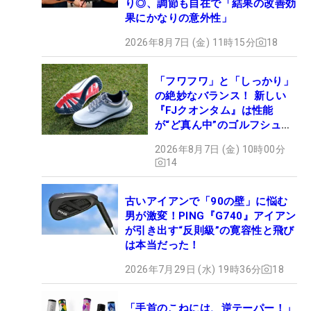
り◎、調節も自在で「結果の改善効
果にかなりの意外性」
2026年8月7日 (金) 11時15分
18
「フワフワ」と「しっかり」
の絶妙なバランス！ 新しい
『FJクオンタム』は性能
が“ど真ん中”のゴルフシュー
ズだった
2026年8月7日 (金) 10時00分
14
古いアイアンで「90の壁」に悩む
男が激変！PING『G740』アイアン
が引き出す“反則級”の寛容性と飛び
は本当だった！
2026年7月29日 (水) 19時36分
18
「手首のこねには、逆テーパー！」