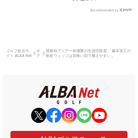
Recommended by
ゴルフ総合サ
ギ
開幕戦でツアー初優勝の生源寺龍憲 「藤本技工の
イト ALBA Net
ア
軟鉄ウェッジは四角い顔で構えやすい」