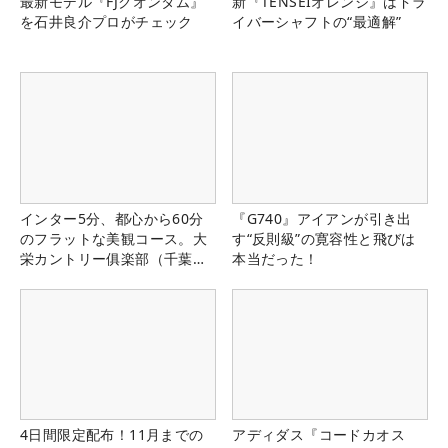
最新モデル『FJクオンタム』
新『TENSEIオレンジ』はドラ
を石井良介プロがチェック
イバーシャフトの“最適解”
インター5分、都心から60分
『G740』アイアンが引き出
のフラットな美観コース。大
す“反則級”の寛容性と飛びは
栄カントリー俱楽部（千葉
本当だった！
県）
4日間限定配布！11月までの
アディダス『コードカオス