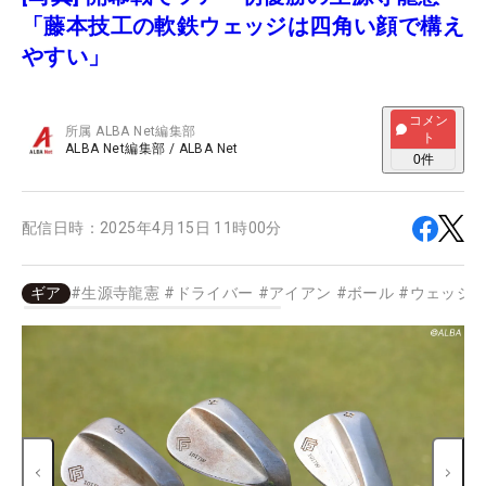
「藤本技工の軟鉄ウェッジは四角い顔で構え
やすい」
コメン
所属
ALBA Net編集部
ト
ALBA Net編集部
/
ALBA Net
0
件
配信日時：
2025年4月15日 11時00分
ギア
#
生源寺龍憲
#
ドライバー
#
アイアン
#
ボール
#
ウェッジ