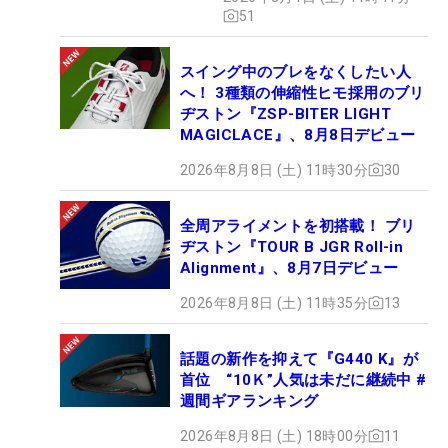
51
スイング中のブレをなくしたい人
へ！ 3種類の伸縮性ヒモ採用のブリ
ヂストン『ZSP-BITER LIGHT
MAGICLACE』、8月8日デビュー
2026年8月8日 (土) 11時30分
30
全周アライメントを初搭載！ ブリ
ヂストン『TOUR B JGR Roll-in
Alignment』、8月7日デビュー
2026年8月8日 (土) 11時35分
13
話題の新作を抑えて『G440 K』が
首位 “10Ｋ”人気は未だに継続中 #
週間ギアランキング
2026年8月8日 (土) 18時00分
11