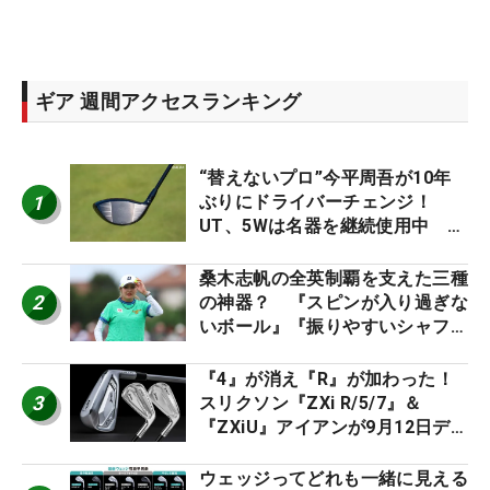
ギア 週間アクセスランキング
“替えないプロ”今平周吾が10年
1
ぶりにドライバーチェンジ！
UT、5Wは名器を継続使用中 #
男子プロセッティング
桑木志帆の全英制覇を支えた三種
2
の神器？ 『スピンが入り過ぎな
いボール』『振りやすいシャフ
ト』『真っすぐ飛ぶドライバ
ー』 #女子プロセッティング
『4』が消え『R』が加わった！
3
スリクソン『ZXi R/5/7』＆
『ZXiU』アイアンが9月12日デ
ビュー
ウェッジってどれも一緒に見える