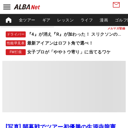
全ツアー
ギア
レッスン
ライフ
漫画
ゴルフ
メルマガ登録
『4』が消え『R』が加わった！ スリクソンの新作
ドライバー
最新アイアンはロフト角で選べ！
性能早見表
女子プロが「ややトウ寄り」に当てるワケ
FW打痕
[写真] 開幕戦でツアー初優勝の生源寺龍憲