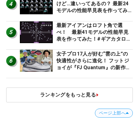
4
けど…違いってあるの？ 最新24
モデルの性能早見表を作ってみ
た #ギアカタログ2026
最新アイアンはロフト角で選
5
べ！ 最新41モデルの性能早見
表を作ってみた！#ギアカタログ
2026
女子プロ17人が好む“雲の上”の
6
快適性がさらに進化！ フットジ
ョイが『FJ Quantum』の新作を
発表、8月7日デビュー
ランキングをもっと見る
ページ上部へ