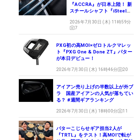
『ACCRA』が日本上陸！ 新
スチールシャフト『iSteel
BLUE』が9月4日デビュー
2026年7月30日 (木) 11時59分
7
PXG初の高MOI×ゼロトルクマレッ
ト『PXG One & Done ZT』パター
が本日デビュー！
2026年7月30日 (木) 16時46分
20
アイアン売り上げの半数以上が外ブ
ラ 国産アイアンの人気が落ちてい
る？ #週間ギアランキング
2026年7月30日 (木) 18時00分
11
パターこじらせギア担当2人が
『TRTL』をテスト！高MOIで転が