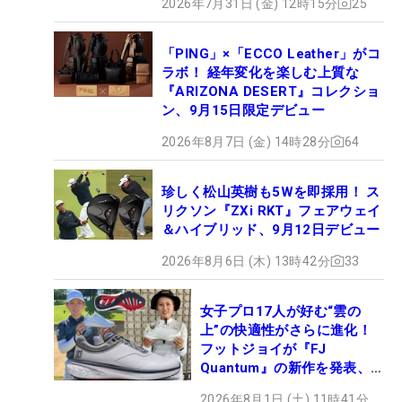
2026年7月31日 (金) 12時15分
25
「PING」×「ECCO Leather」がコ
ラボ！ 経年変化を楽しむ上質な
『ARIZONA DESERT』コレクショ
ン、9月15日限定デビュー
2026年8月7日 (金) 14時28分
64
珍しく松山英樹も5Wを即採用！ ス
リクソン『ZXi RKT』フェアウェイ
＆ハイブリッド、9月12日デビュー
2026年8月6日 (木) 13時42分
33
女子プロ17人が好む“雲の
上”の快適性がさらに進化！
フットジョイが『FJ
Quantum』の新作を発表、8
月7日デビュー
2026年8月1日 (土) 11時41分