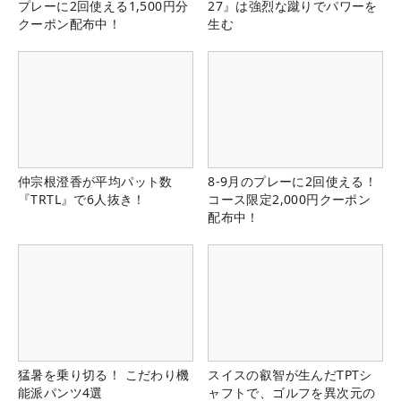
プレーに2回使える1,500円分
27』は強烈な蹴りでパワーを
クーポン配布中！
生む
仲宗根澄香が平均パット数
8-9月のプレーに2回使える！
『TRTL』で6人抜き！
コース限定2,000円クーポン
配布中！
猛暑を乗り切る！ こだわり機
スイスの叡智が生んだTPTシ
能派パンツ4選
ャフトで、ゴルフを異次元の