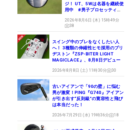
ジ！ UT、5Wは名器を継続使
用中 #男子プロセッティン
グ
2026年8月6日 (木) 15時49分
38
スイング中のブレをなくしたい人
へ！ 3種類の伸縮性ヒモ採用のブリ
ヂストン『ZSP-BITER LIGHT
MAGICLACE』、8月8日デビュー
2026年8月8日 (土) 11時30分
30
古いアイアンで「90の壁」に悩む
男が激変！PING『G740』アイアン
が引き出す“反則級”の寛容性と飛び
は本当だった！
2026年7月29日 (水) 19時36分
18