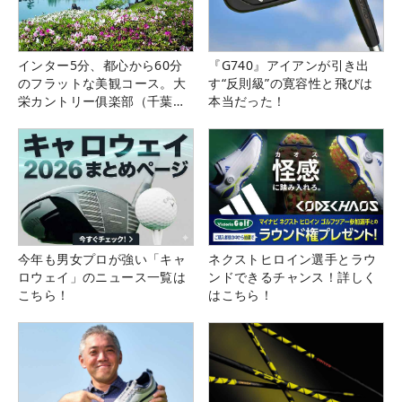
インター5分、都心から60分
『G740』アイアンが引き出
のフラットな美観コース。大
す“反則級”の寛容性と飛びは
栄カントリー俱楽部（千葉
本当だった！
県）
今年も男女プロが強い「キャ
ネクストヒロイン選手とラウ
ロウェイ」のニュース一覧は
ンドできるチャンス！詳しく
こちら！
はこちら！