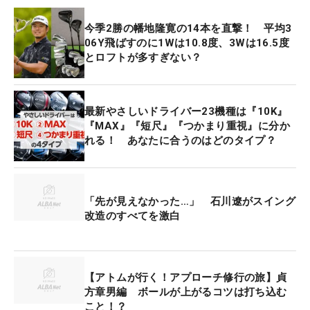
今季2勝の幡地隆寛の14本を直撃！ 平均3
06Y飛ばすのに1Wは10.8度、3Wは16.5度
とロフトが多すぎない？
最新やさしいドライバー23機種は『10K』
『MAX』『短尺』『つかまり重視』に分か
れる！ あなたに合うのはどのタイプ？
「先が見えなかった…」 石川遼がスイング
改造のすべてを激白
【アトムが行く！アプローチ修行の旅】貞
方章男編 ボールが上がるコツは打ち込む
こと！？