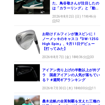
た、鳥谷敬さんが注目したの
は「カラーリング」と「動き
やすさ」
2026年8月2日 (日) 11時46分
52
お助けドルフィンが激スピンに！
ノーメッキのキャスコ『DW-125G
High Spin』、9月11日デビュー
【打ってみた】
2026年8月7日 (金) 18時36分
33
アイアン売り上げの半数以上が外ブ
ラ 国産アイアンの人気が落ちてい
る？ #週間ギアランキング
2026年7月30日 (木) 18時00分
11
桑木志帆の全英制覇を支えた三種の