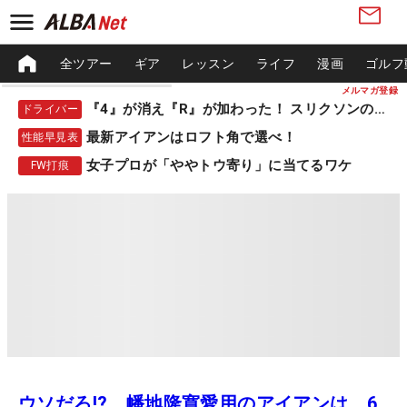
全ツアー
ギア
レッスン
ライフ
漫画
ゴルフ
メルマガ登録
『4』が消え『R』が加わった！ スリクソンの新作
ドライバー
最新アイアンはロフト角で選べ！
性能早見表
女子プロが「ややトウ寄り」に当てるワケ
FW打痕
ウソだろ!? 幡地隆寛愛用のアイアンは、6