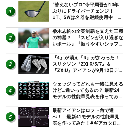
“替えないプロ”今平周吾が10年
1
ぶりにドライバーチェンジ！
UT、5Wは名器を継続使用中 #
男子プロセッティング
桑木志帆の全英制覇を支えた三種
2
の神器？ 『スピンが入り過ぎな
いボール』『振りやすいシャフ
ト』『真っすぐ飛ぶドライバ
ー』 #女子プロセッティング
『4』が消え『R』が加わった！
3
スリクソン『ZXi R/5/7』＆
『ZXiU』アイアンが9月12日デ
ビュー
ウェッジってどれも一緒に見える
4
けど…違いってあるの？ 最新24
モデルの性能早見表を作ってみ
た #ギアカタログ2026
最新アイアンはロフト角で選
5
べ！ 最新41モデルの性能早見
表を作ってみた！#ギアカタログ