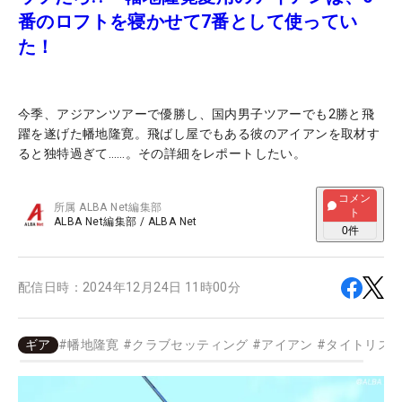
番のロフトを寝かせて7番として使ってい
た！
今季、アジアンツアーで優勝し、国内男子ツアーでも2勝と飛
躍を遂げた幡地隆寛。飛ばし屋でもある彼のアイアンを取材す
ると独特過ぎて……。その詳細をレポートしたい。
コメン
所属
ALBA Net編集部
ト
ALBA Net編集部
/
ALBA Net
0
件
配信日時：
2024年12月24日 11時00分
ギア
#
幡地隆寛
#
クラブセッティング
#
アイアン
#
タイトリス