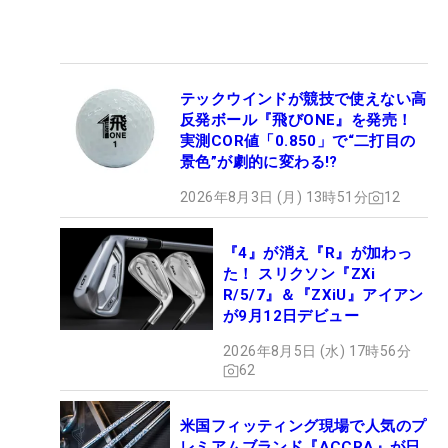
テックウインドが競技で使えない高
反発ボール『飛びONE』を発売！
実測COR値「0.850」で“二打目の
景色”が劇的に変わる!?
2026年8月3日 (月) 13時51分
12
『4』が消え『R』が加わっ
た！ スリクソン『ZXi
R/5/7』＆『ZXiU』アイアン
が9月12日デビュー
2026年8月5日 (水) 17時56分
62
米国フィッティング現場で人気のプ
レミアムブランド『ACCRA』が日