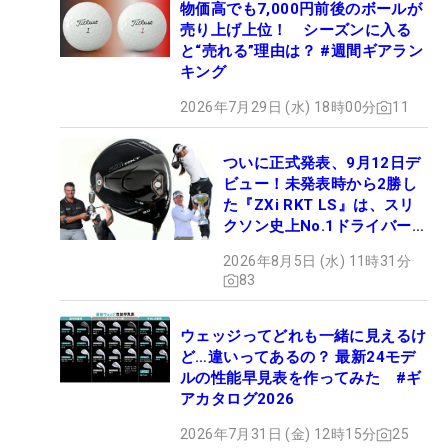
物価高でも7,000円前後のボールが
売り上げ上位！ シーズンに入る
と“売れる”理由は？ #週間ギアラン
キング
2026年7月29日 (水) 18時00分
11
ついに正式発表、9月12日デ
ビュー！未発表時から2勝し
た『ZXi RKT LS』は、スリ
クソン史上No.1ドライバー!?
【打ってみた】
2026年8月5日 (水) 11時31分
83
ウェッジってどれも一緒に見えるけ
ど…違いってあるの？ 最新24モデ
ルの性能早見表を作ってみた #ギ
アカタログ2026
2026年7月31日 (金) 12時15分
25