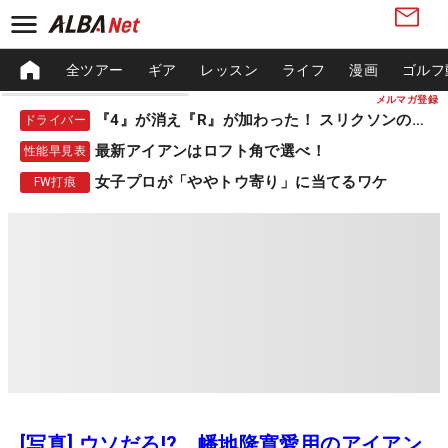
全ツアー
ギア
レッスン
ライフ
漫画
ゴルフ
メルマガ登録
『4』が消え『R』が加わった！ スリクソンの新作
ドライバー
最新アイアンはロフト角で選べ！
性能早見表
女子プロが「ややトウ寄り」に当てるワケ
FW打痕
[写真] ウソだろ!? 幡地隆寛愛用のアイアン