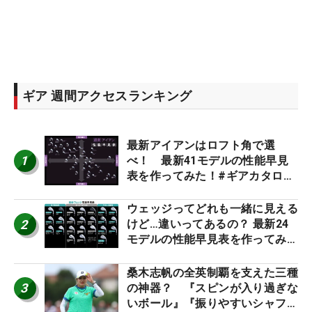
ギア 週間アクセスランキング
最新アイアンはロフト角で選
1
べ！ 最新41モデルの性能早見
表を作ってみた！#ギアカタログ
2026
ウェッジってどれも一緒に見える
2
けど…違いってあるの？ 最新24
モデルの性能早見表を作ってみ
た #ギアカタログ2026
桑木志帆の全英制覇を支えた三種
3
の神器？ 『スピンが入り過ぎな
いボール』『振りやすいシャフ