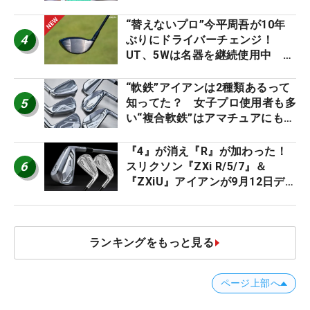
ト』『真っすぐ飛ぶドライバ
ー』 #女子プロセッティング
“替えないプロ”今平周吾が10年
4
ぶりにドライバーチェンジ！
UT、5Wは名器を継続使用中 #
男子プロセッティング
“軟鉄”アイアンは2種類あるって
5
知ってた？ 女子プロ使用者も多
い“複合軟鉄”はアマチュアにもオ
ススメ！
『4』が消え『R』が加わった！
6
スリクソン『ZXi R/5/7』＆
『ZXiU』アイアンが9月12日デ
ビュー
ランキングをもっと見る
ページ上部へ