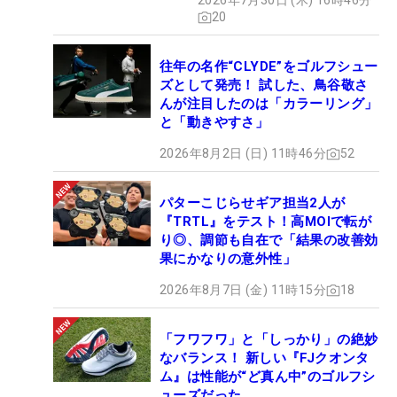
2026年7月30日 (木) 16時46分
20
往年の名作“CLYDE”をゴルフシュー
ズとして発売！ 試した、鳥谷敬さ
んが注目したのは「カラーリング」
と「動きやすさ」
2026年8月2日 (日) 11時46分
52
パターこじらせギア担当2人が
『TRTL』をテスト！高MOIで転が
り◎、調節も自在で「結果の改善効
果にかなりの意外性」
2026年8月7日 (金) 11時15分
18
「フワフワ」と「しっかり」の絶妙
なバランス！ 新しい『FJクオンタ
ム』は性能が“ど真ん中”のゴルフシ
ューズだった