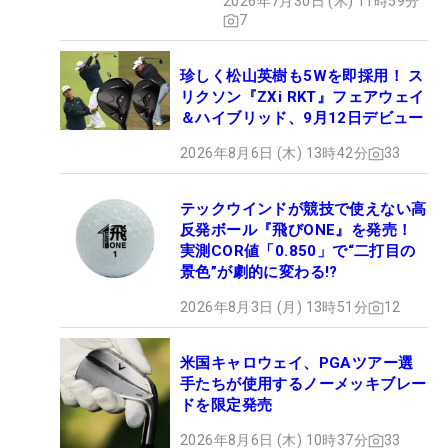
2026年7月30日 (木) 11時59分
7
珍しく松山英樹も5Wを即採用！ ス
リクソン『ZXi RKT』フェアウェイ
＆ハイブリッド、9月12日デビュー
2026年8月6日 (木) 13時42分
33
テックウインドが競技で使えない高
反発ボール『飛びONE』を発売！
実測COR値「0.850」で“二打目の
景色”が劇的に変わる!?
2026年8月3日 (月) 13時51分
12
米国キャロウェイ、PGAツアー選
手たちが使用するノーメッキブレー
ドを限定発売
2026年8月6日 (木) 10時37分
33