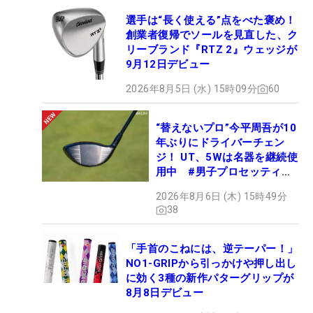
選手は“長く使える”点をべた褒め！
創業者復帰でソールを見直した、ク
リーブランド『RTZ 2』ウェッジが
9月12日デビュー
2026年8月5日 (水) 15時09分
60
“替えないプロ”今平周吾が10
年ぶりにドライバーチェン
ジ！ UT、5Wは名器を継続使
用中 #男子プロセッティン
グ
2026年8月6日 (木) 15時49分
38
「手首のこねには、逆テーパー！」
NO1-GRIPから引っかけや押し出し
に効く3種の新作パターグリップが
8月8日デビュー