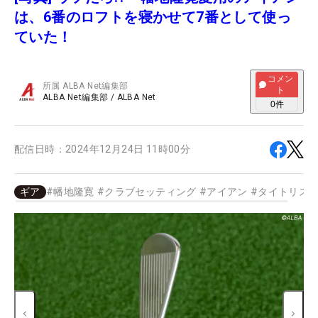
は、6番のロフトを寝かせて7番として使っ
ていた！
コメン
所属
ALBA Net編集部
ト
ALBA Net編集部
/
ALBA Net
0
件
配信日時：
2024年12月24日 11時00分
ギア
#
幡地隆寛
#
クラブセッティング
#
アイアン
#
タイトリス