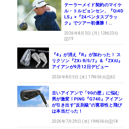
テーラーメイド契約のマイケ
ル・トルビョンセン、『Qi4D
LS』×『24ベンタスブラッ
ク』でツアー初優勝！
【WITB】
2026年8月3日 (月) 12時23分
19
『4』が消え『R』が加わった！ ス
リクソン『ZXi R/5/7』＆『ZXiU』
アイアンが9月12日デビュー
2026年8月5日 (水) 17時56分
62
古いアイアンで「90の壁」に悩む
男が激変！PING『G740』アイアン
が引き出す“反則級”の寛容性と飛び
は本当だった！
2026年7月29日 (水) 19時36分
18