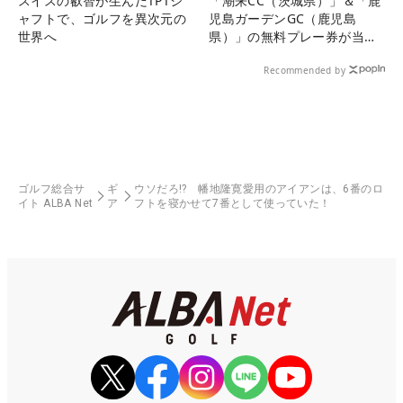
スイスの叡智が生んだTPTシ
「潮来CC（茨城県）」＆「鹿
ャフトで、ゴルフを異次元の
児島ガーデンGC（鹿児島
世界へ
県）」の無料プレー券が当た
る！！
Recommended by
ゴルフ総合サ
ギ
ウソだろ!? 幡地隆寛愛用のアイアンは、6番のロ
イト ALBA Net
ア
フトを寝かせて7番として使っていた！