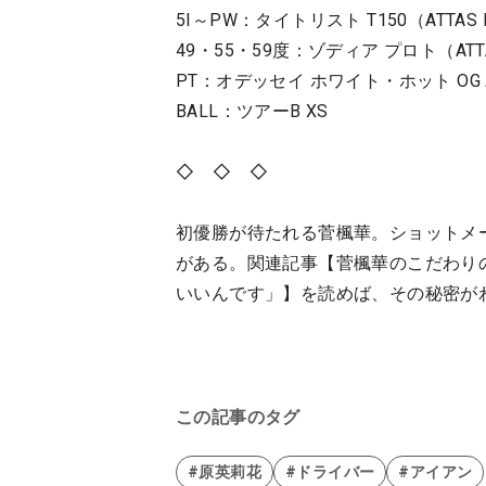
5I～PW：タイトリスト T150（ATTAS
49・55・59度：ゾディア プロト（ATTA
PT：オデッセイ ホワイト・ホット OG
BALL：ツアーB XS
◇ ◇ ◇
初優勝が待たれる菅楓華。ショットメ
がある。関連記事【菅楓華のこだわり
いいんです」】を読めば、その秘密が
この記事のタグ
#原英莉花
#ドライバー
#アイアン