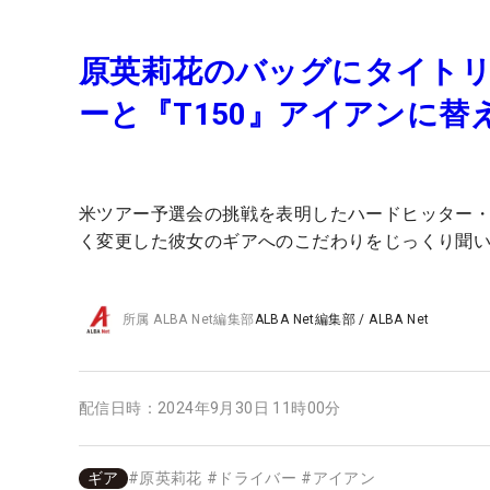
原英莉花のバッグにタイトリ
ーと『T150』アイアンに替
米ツアー予選会の挑戦を表明したハードヒッター
く変更した彼女のギアへのこだわりをじっくり聞
所属
ALBA Net編集部
ALBA Net編集部
/
ALBA Net
配信日時：
2024年9月30日 11時00分
ギア
#
原英莉花
#
ドライバー
#
アイアン