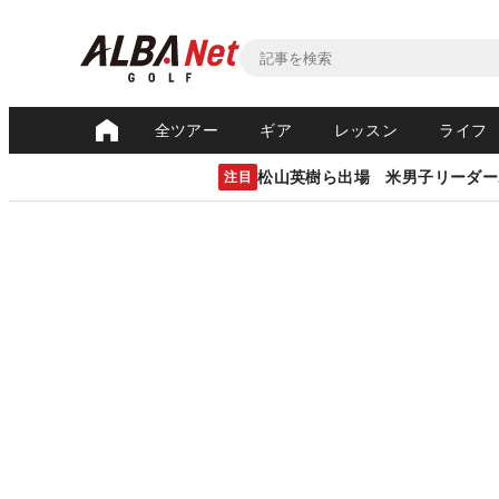
全ツアー
ギア
レッスン
ライフ
松山英樹ら出場 米男子リーダー
注目