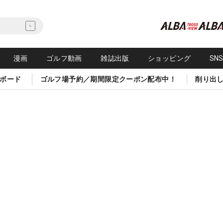
漫画
ゴルフ動画
雑誌出版
ショッピング
SN
ボード
ゴルフ場予約／期間限定クーポン配布中！
削り出