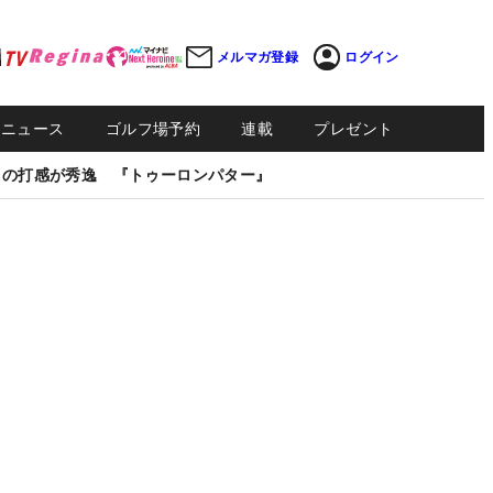
メルマガ登録
ログイン
Sニュース
ゴルフ場予約
連載
プレゼント
しの打感が秀逸 『トゥーロンパター』