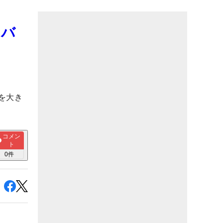
イバ
を大き
コメン
ト
0
件