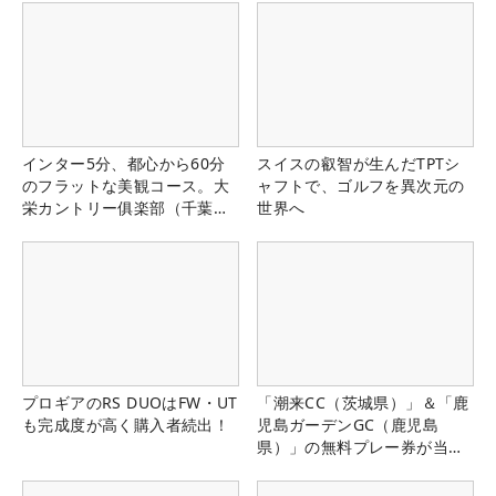
インター5分、都心から60分
スイスの叡智が生んだTPTシ
のフラットな美観コース。大
ャフトで、ゴルフを異次元の
栄カントリー俱楽部（千葉
世界へ
県）
プロギアのRS DUOはFW・UT
「潮来CC（茨城県）」＆「鹿
も完成度が高く購入者続出！
児島ガーデンGC（鹿児島
県）」の無料プレー券が当た
る！！