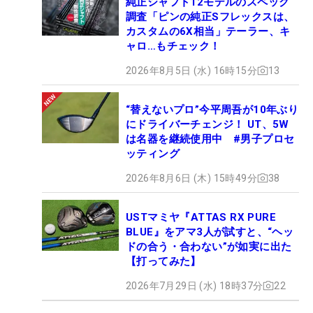
純正シャフト12モデルのスペック
調査「ピンの純正Sフレックスは、
カスタムの6X相当」テーラー、キ
ャロ…もチェック！
2026年8月5日 (水) 16時15分
13
“替えないプロ”今平周吾が10年ぶり
にドライバーチェンジ！ UT、5W
は名器を継続使用中 #男子プロセ
ッティング
2026年8月6日 (木) 15時49分
38
USTマミヤ『ATTAS RX PURE
BLUE』をアマ3人が試すと、“ヘッ
ドの合う・合わない”が如実に出た
【打ってみた】
2026年7月29日 (水) 18時37分
22