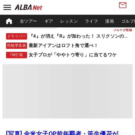
全ツアー
ギア
レッスン
ライフ
漫画
ゴルフ
メルマガ登録
『4』が消え『R』が加わった！ スリクソンの新作
ドライバー
最新アイアンはロフト角で選べ！
性能早見表
女子プロが「ややトウ寄り」に当てるワケ
FW打痕
[写真] 全米女子OP前年覇者・笹生優花が、