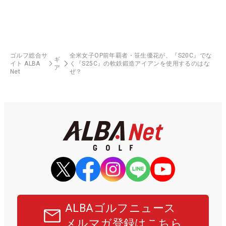
ゴルフ総合サ
全米女子OP前年覇者・笹生優花が、『S20C』でな
ギ
イト ALBA
く『S25C』の軟鉄鍛造アイアンを使用するのはな
ア
Net
ぜ？
ALBAゴルフニュース
メルマガ登録はこちら