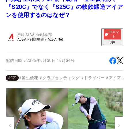
『S20C』でなく『S25C』の軟鉄鍛造アイア
ンを使用するのはなぜ？
コメン
所属
ALBA Net編集部
ト
ALBA Net編集部
/
ALBA Net
0
件
配信日時：
2025年5月30日 10時34分
ギア
#
笹生優花
#
クラブセッティング
#
ドライバー
#
アイアン