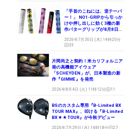
「手首のこねには、逆テーパ
ー！」 NO1-GRIPから引っか
けや押し出しに効く3種の新
作パターグリップが8月8日デ
ビュー
2026年7月30日 (木) 14時20分
33
片岡尚之と契約！米カリフォルニア
発の高機能アイウェア
「SCHEYDEN」が、日本製造の新
作『GIMME』を発売
2026年8月4日 (火) 11時12分
11
BSのカスタム専用『B-Limited BX
TOUR MAX』、叩ける『B-Limited
BX★★TOUR』が今秋デビュー
2026年7月29日 (水) 14時18分
27