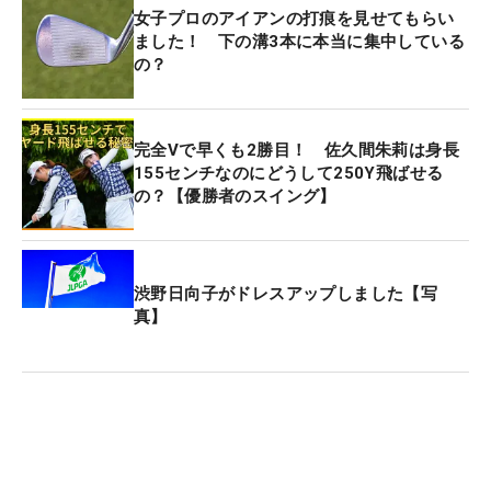
女子プロのアイアンの打痕を見せてもらい
ました！ 下の溝3本に本当に集中している
の？
完全Vで早くも2勝目！ 佐久間朱莉は身長
155センチなのにどうして250Y飛ばせる
の？【優勝者のスイング】
渋野日向子がドレスアップしました【写
真】