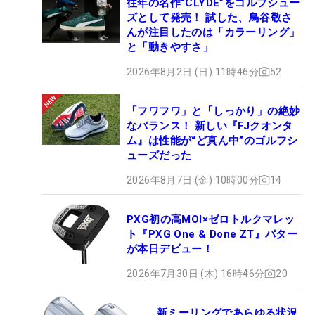
往年の名作“CLYDE”をゴルフシュー
ズとして発売！ 試した、鳥谷敬さ
んが注目したのは「カラーリング」
と「動きやすさ」
2026年8月2日 (日) 11時46分
52
「フワフワ」と「しっかり」の絶妙
なバランス！ 新しい『FJクオンタ
ム』は性能が“ど真ん中”のゴルフシ
ューズだった
2026年8月7日 (金) 10時00分
14
PXG初の高MOI×ゼロトルクマレッ
ト『PXG One & Done ZT』パター
が本日デビュー！
2026年7月30日 (木) 16時46分
20
新ミーリングであらゆる状況