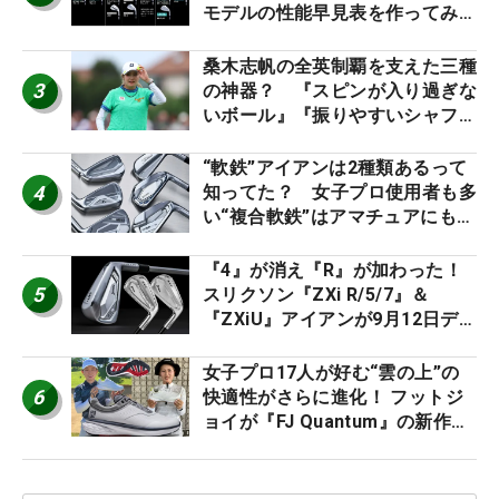
モデルの性能早見表を作ってみ
た #ギアカタログ2026
桑木志帆の全英制覇を支えた三種
3
の神器？ 『スピンが入り過ぎな
いボール』『振りやすいシャフ
ト』『真っすぐ飛ぶドライバ
ー』 #女子プロセッティング
“軟鉄”アイアンは2種類あるって
4
知ってた？ 女子プロ使用者も多
い“複合軟鉄”はアマチュアにもオ
ススメ！
『4』が消え『R』が加わった！
5
スリクソン『ZXi R/5/7』＆
『ZXiU』アイアンが9月12日デ
ビュー
女子プロ17人が好む“雲の上”の
6
快適性がさらに進化！ フットジ
ョイが『FJ Quantum』の新作を
発表、8月7日デビュー