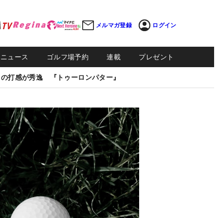
メルマガ登録
ログイン
Sニュース
ゴルフ場予約
連載
プレゼント
しの打感が秀逸 『トゥーロンパター』