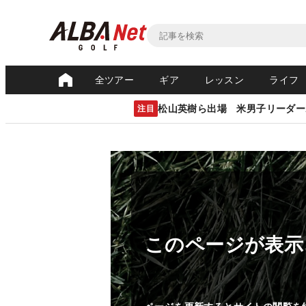
全ツアー
ギア
レッスン
ライフ
松山英樹ら出場 米男子リーダー
注目
このページが表示