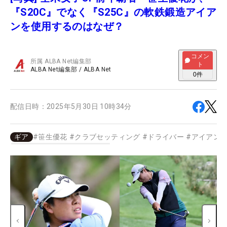
『S20C』でなく『S25C』の軟鉄鍛造アイア
ンを使用するのはなぜ？
コメン
所属
ALBA Net編集部
ト
ALBA Net編集部
/
ALBA Net
0
件
配信日時：
2025年5月30日 10時34分
ギア
#
笹生優花
#
クラブセッティング
#
ドライバー
#
アイアン