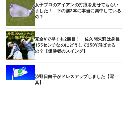
女子プロのアイアンの打痕を見せてもらい
ました！ 下の溝3本に本当に集中している
の？
完全Vで早くも2勝目！ 佐久間朱莉は身長
155センチなのにどうして250Y飛ばせる
の？【優勝者のスイング】
渋野日向子がドレスアップしました【写
真】