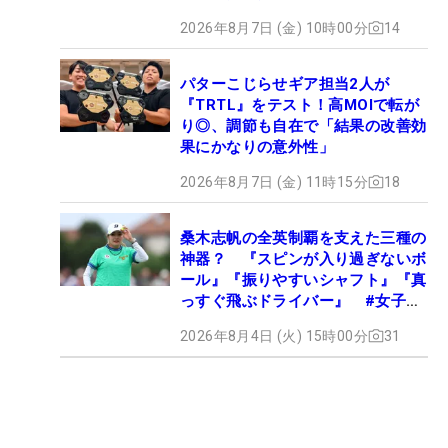
2026年8月7日 (金) 10時00分
14
パターこじらせギア担当2人が
『TRTL』をテスト！高MOIで転が
り◎、調節も自在で「結果の改善効
果にかなりの意外性」
2026年8月7日 (金) 11時15分
18
桑木志帆の全英制覇を支えた三種の
神器？ 『スピンが入り過ぎないボ
ール』『振りやすいシャフト』『真
っすぐ飛ぶドライバー』 #女子プ
ロセッティング
2026年8月4日 (火) 15時00分
31