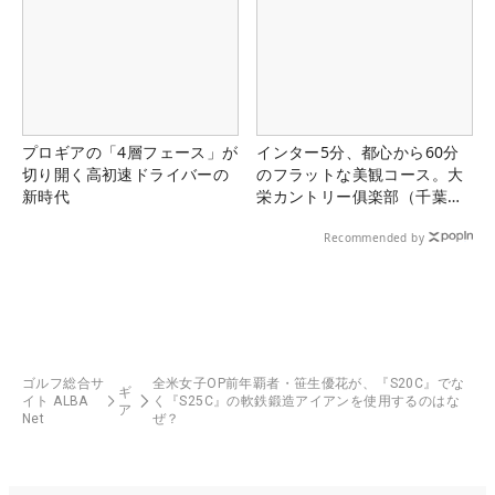
プロギアの「4層フェース」が
インター5分、都心から60分
切り開く高初速ドライバーの
のフラットな美観コース。大
新時代
栄カントリー俱楽部（千葉
県）
Recommended by
ゴルフ総合サ
全米女子OP前年覇者・笹生優花が、『S20C』でな
ギ
イト ALBA
く『S25C』の軟鉄鍛造アイアンを使用するのはな
ア
Net
ぜ？