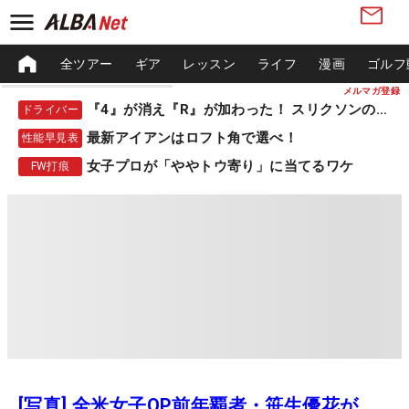
全ツアー
ギア
レッスン
ライフ
漫画
ゴルフ
メルマガ登録
『4』が消え『R』が加わった！ スリクソンの新作
ドライバー
最新アイアンはロフト角で選べ！
性能早見表
女子プロが「ややトウ寄り」に当てるワケ
FW打痕
[写真] 全米女子OP前年覇者・笹生優花が、