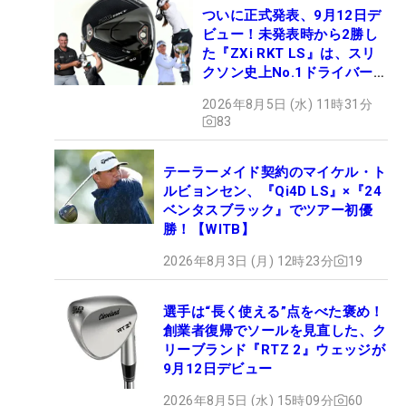
ついに正式発表、9月12日デ
ビュー！未発表時から2勝し
た『ZXi RKT LS』は、スリ
クソン史上No.1ドライバー!?
【打ってみた】
2026年8月5日 (水) 11時31分
83
テーラーメイド契約のマイケル・ト
ルビョンセン、『Qi4D LS』×『24
ベンタスブラック』でツアー初優
勝！【WITB】
2026年8月3日 (月) 12時23分
19
選手は“長く使える”点をべた褒め！
創業者復帰でソールを見直した、ク
リーブランド『RTZ 2』ウェッジが
9月12日デビュー
2026年8月5日 (水) 15時09分
60