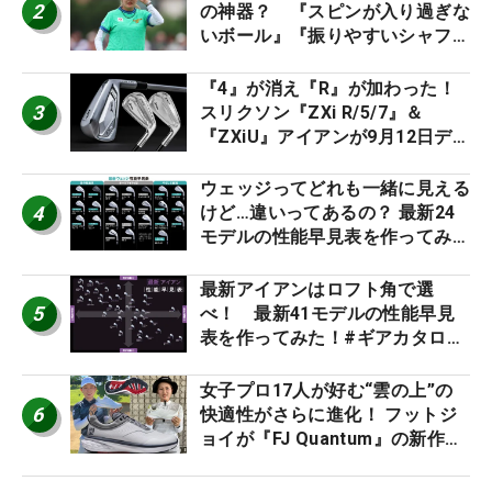
2
の神器？ 『スピンが入り過ぎな
いボール』『振りやすいシャフ
ト』『真っすぐ飛ぶドライバ
ー』 #女子プロセッティング
『4』が消え『R』が加わった！
3
スリクソン『ZXi R/5/7』＆
『ZXiU』アイアンが9月12日デ
ビュー
ウェッジってどれも一緒に見える
4
けど…違いってあるの？ 最新24
モデルの性能早見表を作ってみ
た #ギアカタログ2026
最新アイアンはロフト角で選
5
べ！ 最新41モデルの性能早見
表を作ってみた！#ギアカタログ
2026
女子プロ17人が好む“雲の上”の
6
快適性がさらに進化！ フットジ
ョイが『FJ Quantum』の新作を
発表、8月7日デビュー