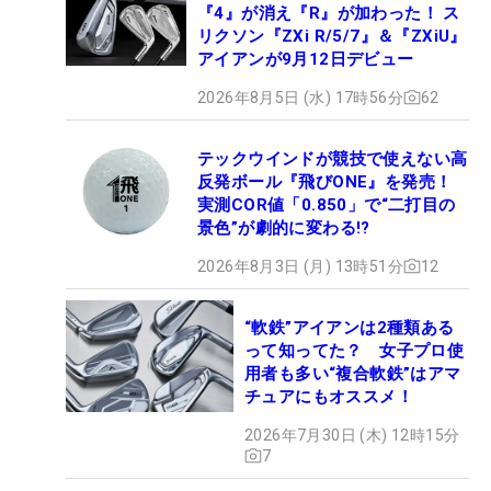
『4』が消え『R』が加わった！ ス
リクソン『ZXi R/5/7』＆『ZXiU』
アイアンが9月12日デビュー
2026年8月5日 (水) 17時56分
62
テックウインドが競技で使えない高
反発ボール『飛びONE』を発売！
実測COR値「0.850」で“二打目の
景色”が劇的に変わる!?
2026年8月3日 (月) 13時51分
12
“軟鉄”アイアンは2種類ある
って知ってた？ 女子プロ使
用者も多い“複合軟鉄”はアマ
チュアにもオススメ！
2026年7月30日 (木) 12時15分
7