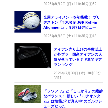
2026年8月2日 (日) 11時46分
52
全周アライメントを初搭載！ ブリ
ヂストン『TOUR B JGR Roll-in
Alignment』、8月7日デビュー
2026年8月8日 (土) 11時35分
13
アイアン売り上げの半数以上
が外ブラ 国産アイアンの人
気が落ちている？ #週間ギア
ランキング
2026年7月30日 (木) 18時00分
11
「フワフワ」と「しっかり」の絶妙
なバランス！ 新しい『FJクオンタ
ム』は性能が“ど真ん中”のゴルフシ
ューズだった