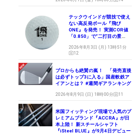
テックウインドが競技で使え
ない高反発ボール『飛び
ONE』を発売！ 実測COR値
「0.850」で“二打目の景
色”が劇的に変わる!?
2026年8月3日 (月) 13時51分
12
プロからも絶賛の嵐！ 「発売直後
は必ずトップ3に入る」国産軟鉄ア
イアンとは？ #週間ギアランキング
2026年8月9日 (日) 18時00分
11
米国フィッティング現場で人気のプ
レミアムブランド『ACCRA』が日
本上陸！ 新スチールシャフト
『iSteel BLUE』が9月4日デビュー