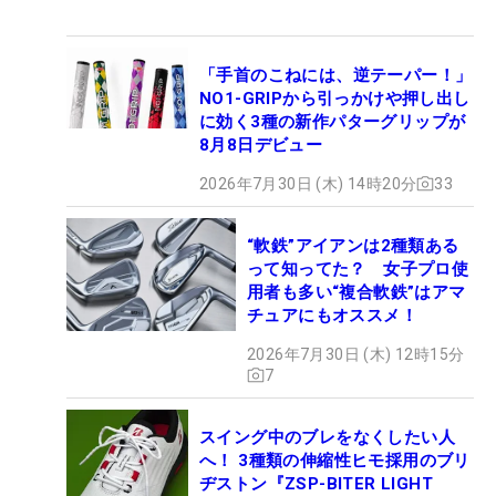
「手首のこねには、逆テーパー！」
NO1-GRIPから引っかけや押し出し
に効く3種の新作パターグリップが
8月8日デビュー
2026年7月30日 (木) 14時20分
33
“軟鉄”アイアンは2種類ある
って知ってた？ 女子プロ使
用者も多い“複合軟鉄”はアマ
チュアにもオススメ！
2026年7月30日 (木) 12時15分
7
スイング中のブレをなくしたい人
へ！ 3種類の伸縮性ヒモ採用のブリ
ヂストン『ZSP-BITER LIGHT