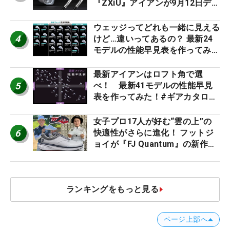
『ZXiU』アイアンが9月12日デ
ビュー
ウェッジってどれも一緒に見える
4
けど…違いってあるの？ 最新24
モデルの性能早見表を作ってみ
た #ギアカタログ2026
最新アイアンはロフト角で選
5
べ！ 最新41モデルの性能早見
表を作ってみた！#ギアカタログ
2026
女子プロ17人が好む“雲の上”の
6
快適性がさらに進化！ フットジ
ョイが『FJ Quantum』の新作を
発表、8月7日デビュー
ランキングをもっと見る
ページ上部へ