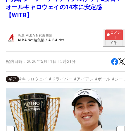
オールキャロウェイの14本に安定感
【WITB】
コメン
所属
ALBA Net編集部
ト
ALBA Net編集部
/
ALBA Net
0
件
配信日時：
2026年5月11日 15時21分
ギア
#
キャロウェイ
#
ドライバー
#
アイアン
#
ボール
#
ジーノ