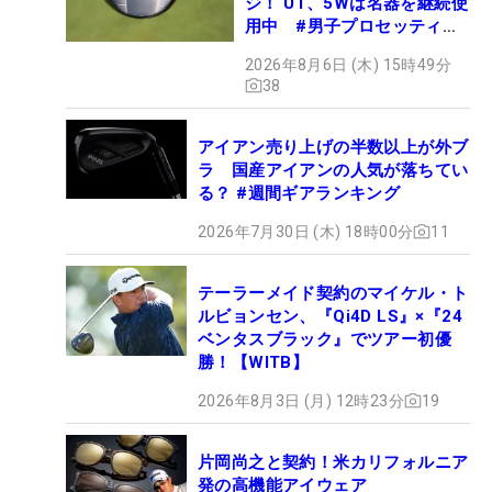
ジ！ UT、5Wは名器を継続使
用中 #男子プロセッティン
グ
2026年8月6日 (木) 15時49分
38
アイアン売り上げの半数以上が外ブ
ラ 国産アイアンの人気が落ちてい
る？ #週間ギアランキング
2026年7月30日 (木) 18時00分
11
テーラーメイド契約のマイケル・ト
ルビョンセン、『Qi4D LS』×『24
ベンタスブラック』でツアー初優
勝！【WITB】
2026年8月3日 (月) 12時23分
19
片岡尚之と契約！米カリフォルニア
発の高機能アイウェア