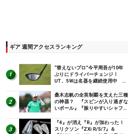
ギア 週間アクセスランキング
“替えないプロ”今平周吾が10年
1
ぶりにドライバーチェンジ！
UT、5Wは名器を継続使用中 #
男子プロセッティング
桑木志帆の全英制覇を支えた三種
2
の神器？ 『スピンが入り過ぎな
いボール』『振りやすいシャフ
ト』『真っすぐ飛ぶドライバ
ー』 #女子プロセッティング
『4』が消え『R』が加わった！
3
スリクソン『ZXi R/5/7』＆