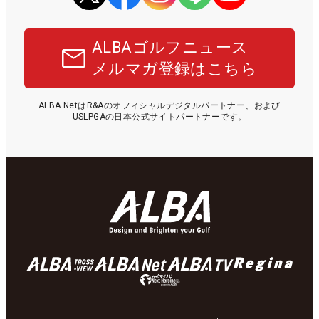
ALBAゴルフニュース
メルマガ登録はこちら
ALBA NetはR&Aのオフィシャルデジタルパートナー、および
USLPGAの日本公式サイトパートナーです。