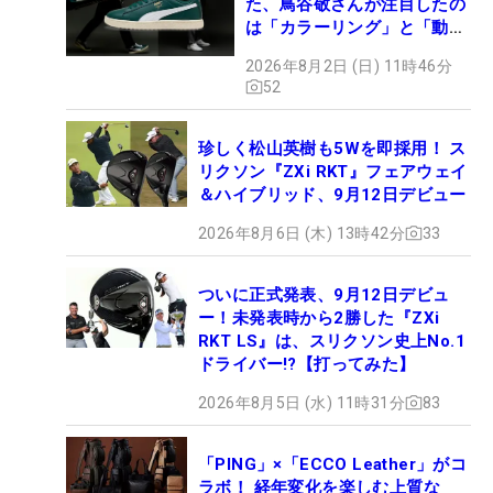
た、鳥谷敬さんが注目したの
は「カラーリング」と「動き
やすさ」
2026年8月2日 (日) 11時46分
52
珍しく松山英樹も5Wを即採用！ ス
リクソン『ZXi RKT』フェアウェイ
＆ハイブリッド、9月12日デビュー
2026年8月6日 (木) 13時42分
33
ついに正式発表、9月12日デビュ
ー！未発表時から2勝した『ZXi
RKT LS』は、スリクソン史上No.1
ドライバー!?【打ってみた】
2026年8月5日 (水) 11時31分
83
「PING」×「ECCO Leather」がコ
ラボ！ 経年変化を楽しむ上質な