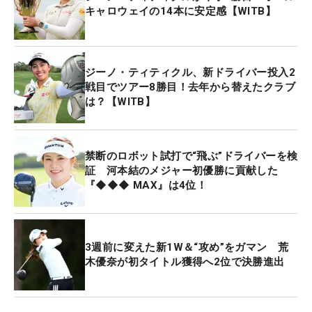
キャロウェイの14本に安定感【WITB】
ジーノ・ティティクル、新ドライバー投入2
戦目でツアー8勝目！去年から替えたクラブ
は？【WITB】
禁断のロボット試打で“飛ぶ”ドライバーを検
証 河本結のメジャー初優勝に貢献した
『◆◆◆ MAX』は4位！
3週前に変えた新1W＆“攻め”をガマン 荒
木優奈が初タイトル獲得へ2位で決勝進出