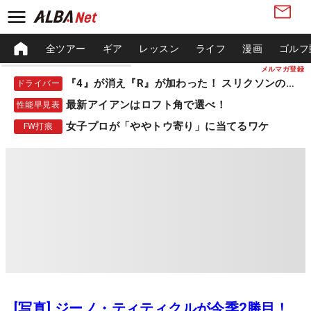
全ツアー
ギア
レッスン
ライフ
漫画
ゴルフ
メルマガ登録
『4』が消え『R』が加わった！ スリクソンの新作
ドライバー
最新アイアンはロフト角で選べ！
性能早見表
女子プロが「ややトウ寄り」に当てるワケ
FW打痕
[写真] ジーノ・ティティクルが今季2勝目！