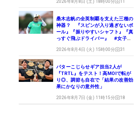
2026年8月8日 (土) 18時00分
11
桑木志帆の全英制覇を支えた三種の
神器？ 『スピンが入り過ぎないボ
ール』『振りやすいシャフト』『真
っすぐ飛ぶドライバー』 #女子プ
ロセッティング
2026年8月4日 (火) 15時00分
31
パターこじらせギア担当2人が
『TRTL』をテスト！高MOIで転が
り◎、調節も自在で「結果の改善効
果にかなりの意外性」
2026年8月7日 (金) 11時15分
18