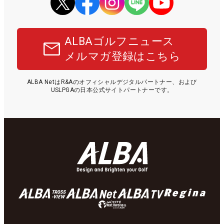
ALBAゴルフニュース
メルマガ登録はこちら
ALBA NetはR&Aのオフィシャルデジタルパートナー、および
USLPGAの日本公式サイトパートナーです。