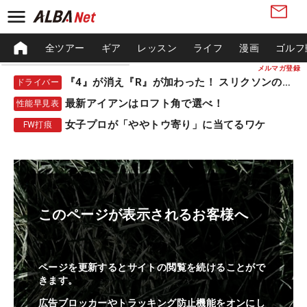
全ツアー
ギア
レッスン
ライフ
漫画
ゴルフ
メルマガ登録
『4』が消え『R』が加わった！ スリクソンの新作
ドライバー
最新アイアンはロフト角で選べ！
性能早見表
女子プロが「ややトウ寄り」に当てるワケ
FW打痕
このページが表示されるお客様へ
ページを更新するとサイトの閲覧を続けることがで
きます。
広告ブロッカーやトラッキング防止機能をオンにし