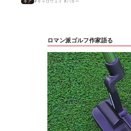
ギア
#
キャロウェイ
#
パター
ロマン派ゴルフ作家語る