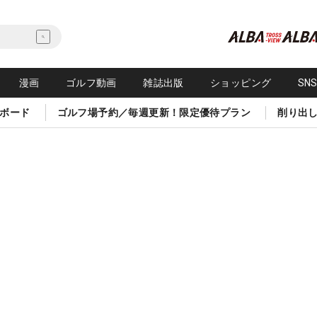
漫画
ゴルフ動画
雑誌出版
ショッピング
SN
ボード
ゴルフ場予約／毎週更新！限定優待プラン
削り出