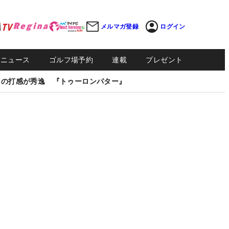
メルマガ登録
ログイン
Sニュース
ゴルフ場予約
連載
プレゼント
しの打感が秀逸 『トゥーロンパター』