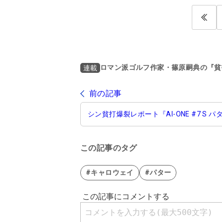
ロマン派ゴルフ作家・篠原嗣典の『貧
連載
前の記事
シン貧打爆裂レポート『AI-ONE #7 S パ
この記事のタグ
#キャロウェイ
#パター