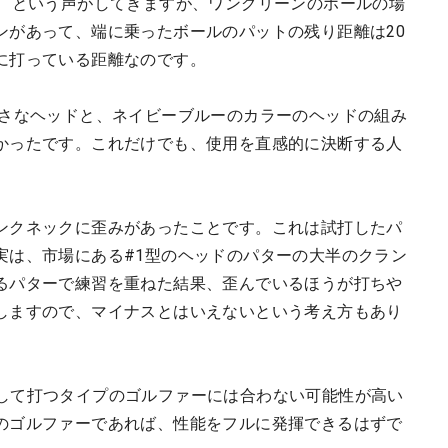
い、という声がしてきますが、ワングリーンのホールの場
ンがあって、端に乗ったボールのパットの残り距離は20
に打っている距離なのです。
小さなヘッドと、ネイビーブルーのカラーのヘッドの組み
かったです。これだけでも、使用を直感的に決断する人
。
ンクネックに歪みがあったことです。これは試打したパ
実は、市場にある#1型のヘッドのパターの大半のクラン
るパターで練習を重ねた結果、歪んでいるほうが打ちや
しますので、マイナスとはいえないという考え方もあり
ドを押して打つタイプのゴルファーには合わない可能性が高い
のゴルファーであれば、性能をフルに発揮できるはずで