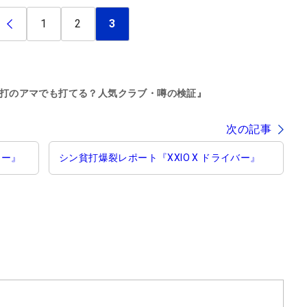
1
2
3
打のアマでも打てる？人気クラブ・噂の検証』
次の記事
ター』
シン貧打爆裂レポート『XXIO X ドライバー』