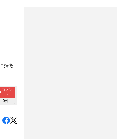
に持ち
コメン
ト
0
件