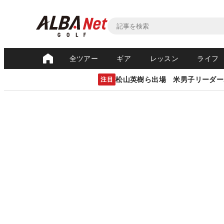
全ツアー
ギア
レッスン
ライフ
松山英樹ら出場 米男子リーダー
注目