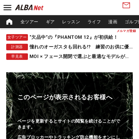
全ツアー
ギア
レッスン
ライフ
漫画
ゴルフ
メルマガ登録
“欠品中”の『PHANTOM 12』が初供給！
女子ツアー
憧れのオーガスタも回れる!? 練習のお供に優秀な一品
計測器
MOI × フェース開閉で選ぶと最適なモデルが見つかる
早見表
このページが表示されるお客様へ
ページを更新するとサイトの閲覧を続けることがで
きます。
広告ブロッカーやトラッキング防止機能をオンにし