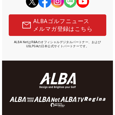
ALBAゴルフニュース
メルマガ登録はこちら
ALBA NetはR&Aのオフィシャルデジタルパートナー、および
USLPGAの日本公式サイトパートナーです。