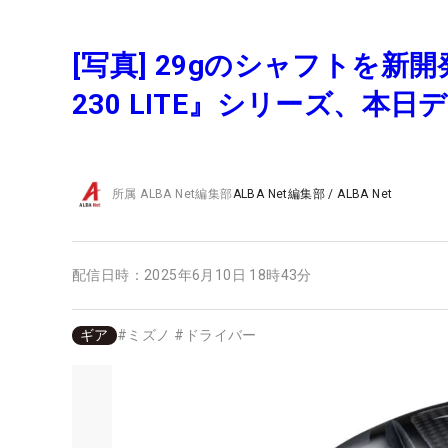
[写真] 29gのシャフトを新
230 LITE』シリーズ、本日
所属
ALBA Net編集部
ALBA Net編集部
/
ALBA Net
配信日時：
2025年6月10日 18時43分
ギア
#
ミズノ
#
ドライバー