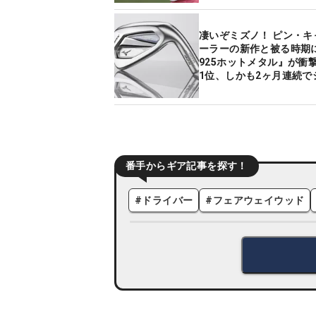
凄いぞミズノ！ ピン・キ
ーラーの新作と被る時期に
925ホットメタル』が衝
1位、しかも2ヶ月連続で
o.1
番手からギア記事を探す！
#
ドライバー
#
フェアウェイウッド