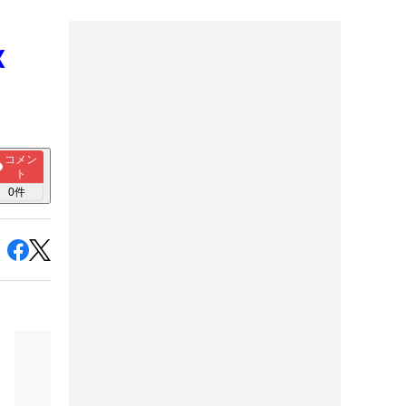
X
コメン
ト
0
件