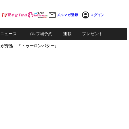
メルマガ登録
ログイン
Sニュース
ゴルフ場予約
連載
プレゼント
感が秀逸 『トゥーロンパター』