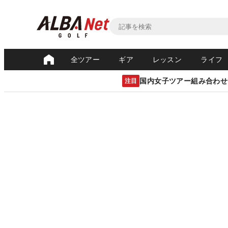
全ツアー
ギア
レッスン
ライフ
国内女子ツアー組み合わせ
注目