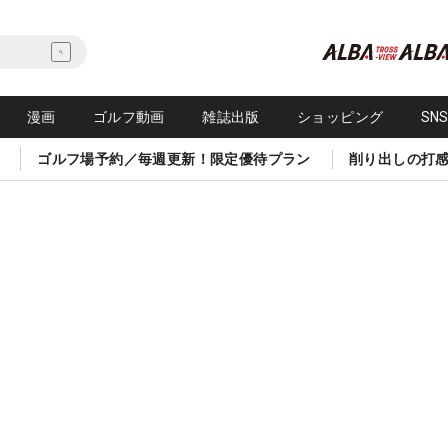
漫画
ゴルフ動画
雑誌出版
ショッピング
SN
ゴルフ場予約／毎週更新！限定優待プラン
削り出しの打