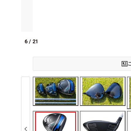
6
/
21