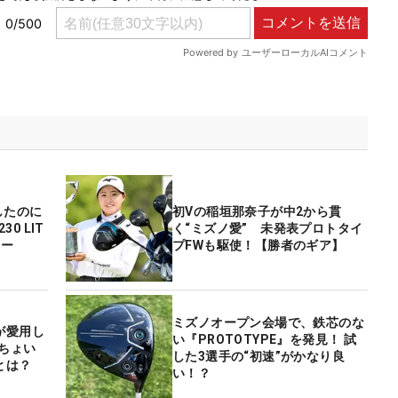
したのに
初Vの稲垣那奈子が中2から貫
30 LIT
く“ミズノ愛” 未発表プロトタイ
ュー
プFWも駆使！【勝者のギア】
ミズノオープン会場で、鉄芯のな
が愛用し
い『PROTOTYPE』を発見！ 試
『ちょい
した3選手の“初速”がかなり良
とは？
い！？