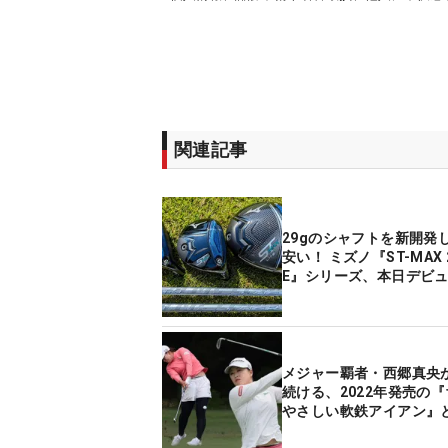
関連記事
29gのシャフトを新開発
安い！ ミズノ『ST-MAX 2
E』シリーズ、本日デビ
メジャー覇者・西郷真央
続ける、2022年発売の
やさしい軟鉄アイアン』