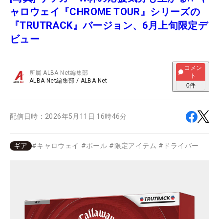
ャロウェイ『CHROME TOUR』シリーズの
『TRUTRACK』バージョン、6月上旬限定デ
ビュー
コメン
所属
ALBA Net編集部
ト
ALBA Net編集部
/
ALBA Net
0
件
配信日時：
2026年5月11日 16時46分
ギア
#
キャロウェイ
#
ボール
#
限定アイテム
#
ドライバー