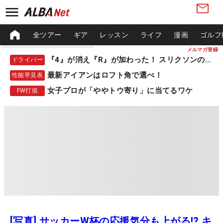
全ツアー
ギア
レッスン
ライフ
漫画
ゴルフ
メルマガ登録
『4』が消え『R』が加わった！ スリクソンの新作
ドライバー
最新アイアンはロフト角で選べ！
性能早見表
女子プロが「ややトウ寄り」に当てるワケ
FW打痕
[写真] サッカーW杯の応援気分も上がる!? キ