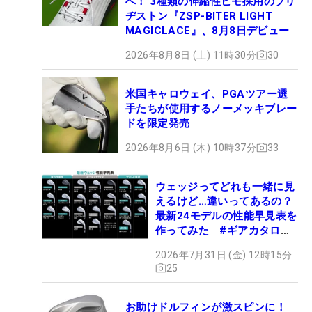
へ！ 3種類の伸縮性ヒモ採用のブリ
ヂストン『ZSP-BITER LIGHT
MAGICLACE』、8月8日デビュー
2026年8月8日 (土) 11時30分
30
米国キャロウェイ、PGAツアー選
手たちが使用するノーメッキブレー
ドを限定発売
2026年8月6日 (木) 10時37分
33
ウェッジってどれも一緒に見
えるけど…違いってあるの？
最新24モデルの性能早見表を
作ってみた #ギアカタログ
2026
2026年7月31日 (金) 12時15分
25
お助けドルフィンが激スピンに！