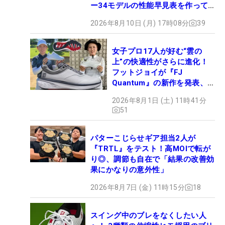
ー34モデルの性能早見表を作って
みた #ギアカタログ2026
2026年8月10日 (月) 17時08分
39
女子プロ17人が好む“雲の
上”の快適性がさらに進化！
フットジョイが『FJ
Quantum』の新作を発表、8
月7日デビュー
2026年8月1日 (土) 11時41分
51
パターこじらせギア担当2人が
『TRTL』をテスト！高MOIで転が
り◎、調節も自在で「結果の改善効
果にかなりの意外性」
2026年8月7日 (金) 11時15分
18
スイング中のブレをなくしたい人