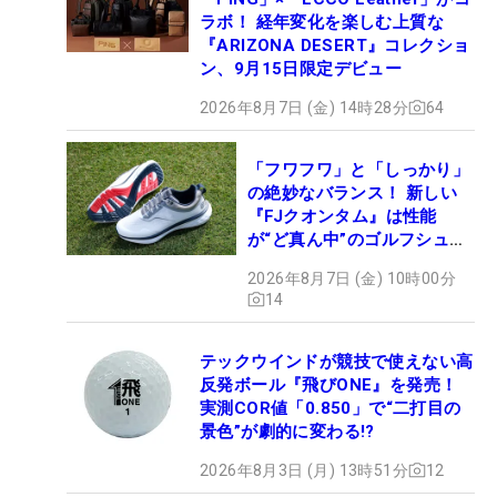
ラボ！ 経年変化を楽しむ上質な
『ARIZONA DESERT』コレクショ
ン、9月15日限定デビュー
2026年8月7日 (金) 14時28分
64
「フワフワ」と「しっかり」
の絶妙なバランス！ 新しい
『FJクオンタム』は性能
が“ど真ん中”のゴルフシュー
ズだった
2026年8月7日 (金) 10時00分
14
テックウインドが競技で使えない高
反発ボール『飛びONE』を発売！
実測COR値「0.850」で“二打目の
景色”が劇的に変わる!?
2026年8月3日 (月) 13時51分
12