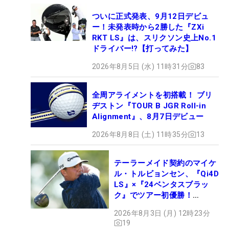
ついに正式発表、9月12日デビュ
ー！未発表時から2勝した『ZXi
RKT LS』は、スリクソン史上No.1
ドライバー!?【打ってみた】
2026年8月5日 (水) 11時31分
83
全周アライメントを初搭載！ ブリ
ヂストン『TOUR B JGR Roll-in
Alignment』、8月7日デビュー
2026年8月8日 (土) 11時35分
13
テーラーメイド契約のマイケ
ル・トルビョンセン、『Qi4D
LS』×『24ベンタスブラッ
ク』でツアー初優勝！
【WITB】
2026年8月3日 (月) 12時23分
19