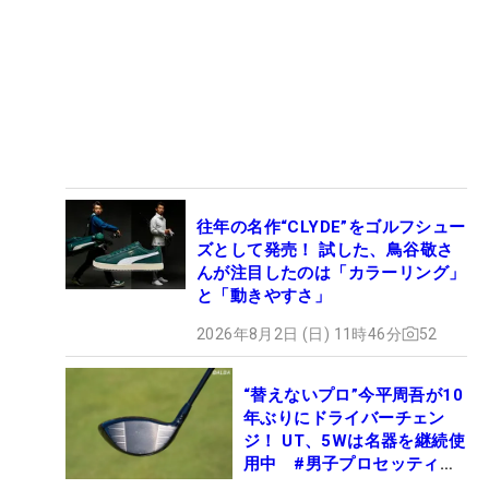
往年の名作“CLYDE”をゴルフシュー
ズとして発売！ 試した、鳥谷敬さ
んが注目したのは「カラーリング」
と「動きやすさ」
2026年8月2日 (日) 11時46分
52
“替えないプロ”今平周吾が10
年ぶりにドライバーチェン
ジ！ UT、5Wは名器を継続使
用中 #男子プロセッティン
グ