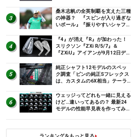
キング
桑木志帆の全英制覇を支えた三種
3
の神器？ 『スピンが入り過ぎな
いボール』『振りやすいシャフ
ト』『真っすぐ飛ぶドライバ
ー』 #女子プロセッティング
『4』が消え『R』が加わった！
4
スリクソン『ZXi R/5/7』＆
『ZXiU』アイアンが9月12日デ
ビュー
純正シャフト12モデルのスペッ
5
ク調査「ピンの純正Sフレックス
は、カスタムの6X相当」テーラ
ー、キャロ…もチェック！
ウェッジってどれも一緒に見える
6
けど…違いってあるの？ 最新24
モデルの性能早見表を作ってみ
た #ギアカタログ2026
ランキングをもっと見る