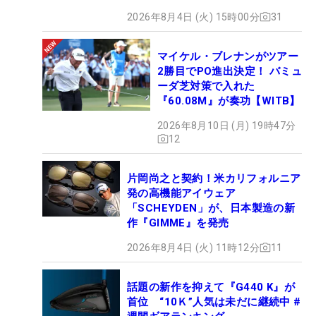
ロセッティング
2026年8月4日 (火) 15時00分
31
マイケル・ブレナンがツアー
2勝目でPO進出決定！ バミュ
ーダ芝対策で入れた
『60.08M』が奏功【WITB】
2026年8月10日 (月) 19時47分
12
片岡尚之と契約！米カリフォルニア
発の高機能アイウェア
「SCHEYDEN」が、日本製造の新
作『GIMME』を発売
2026年8月4日 (火) 11時12分
11
話題の新作を抑えて『G440 K』が
首位 “10Ｋ”人気は未だに継続中 #