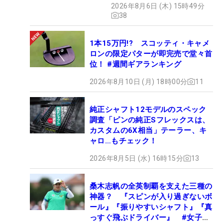
2026年8月6日 (木) 15時49分
38
1本15万円!? スコッティ・キャメ
ロンの限定パターが即完売で堂々首
位！ #週間ギアランキング
2026年8月10日 (月) 18時00分
11
純正シャフト12モデルのスペック
調査「ピンの純正Sフレックスは、
カスタムの6X相当」テーラー、キ
ャロ…もチェック！
2026年8月5日 (水) 16時15分
13
桑木志帆の全英制覇を支えた三種の
神器？ 『スピンが入り過ぎないボ
ール』『振りやすいシャフト』『真
っすぐ飛ぶドライバー』 #女子プ