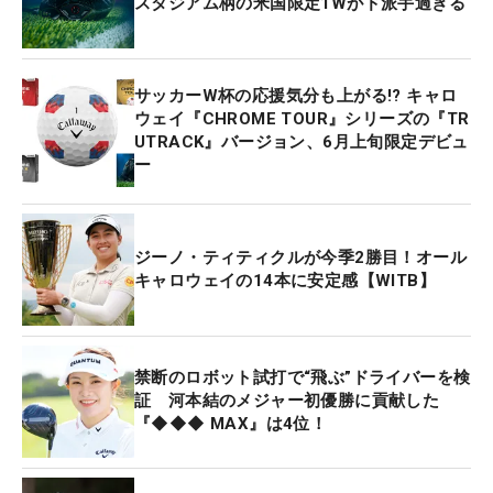
スタジアム柄の米国限定1Wがド派手過ぎる
サッカーW杯の応援気分も上がる!? キャロ
ウェイ『CHROME TOUR』シリーズの『TR
UTRACK』バージョン、6月上旬限定デビュ
ー
ジーノ・ティティクルが今季2勝目！オール
キャロウェイの14本に安定感【WITB】
禁断のロボット試打で“飛ぶ”ドライバーを検
証 河本結のメジャー初優勝に貢献した
『◆◆◆ MAX』は4位！