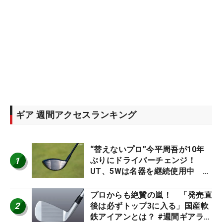
ギア 週間アクセスランキング
“替えないプロ”今平周吾が10年
1
ぶりにドライバーチェンジ！
UT、5Wは名器を継続使用中 #
男子プロセッティング
プロからも絶賛の嵐！ 「発売直
2
後は必ずトップ3に入る」国産軟
鉄アイアンとは？ #週間ギアラン