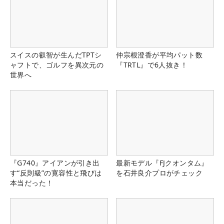
スイスの叡智が生んだTPTシ
仲宗根澄香が平均パット数
ャフトで、ゴルフを異次元の
『TRTL』で6人抜き！
世界へ
『G740』アイアンが引き出
最新モデル『FJクオンタム』
す“反則級”の寛容性と飛びは
を石井良介プロがチェック
本当だった！