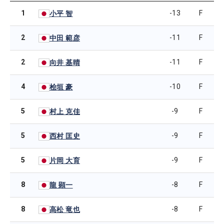
1
-13
F
小平 智
2
-11
F
中田 範彦
2
-11
F
向井 基晴
4
-10
F
桧垣 豪
5
-9
F
村上 克佳
5
-9
F
西村 匡史
5
-9
F
片岡 大育
8
-8
F
龍 顕一
8
-8
F
高松 竜也