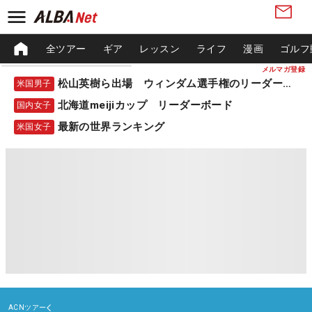
全ツアー
ギア
レッスン
ライフ
漫画
ゴルフ
メルマガ登録
松山英樹ら出場 ウィンダム選手権のリーダーボード
米国男子
北海道meijiカップ リーダーボード
国内女子
最新の世界ランキング
米国女子
ACNツアー