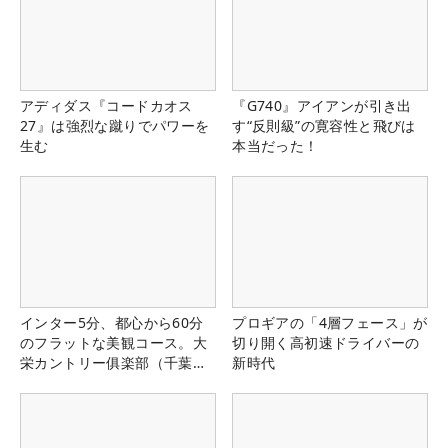
アディダス『コードカオス
『G740』アイアンが引き出
27』は強烈な蹴りでパワーを
す“反則級”の寛容性と飛びは
生む
本当だった！
インター5分、都心から60分
プロギアの「4層フェース」が
のフラットな美観コース。大
切り開く高初速ドライバーの
栄カントリー俱楽部（千葉
新時代
県）