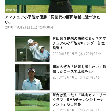
アマチュア小平智が優勝「同世代の薗田峻輔に近づきた
い」
2010年8月21日 (土) 12時00分
片山晋呉以来の快挙なるか？アマ
チュアの小平智が8アンダー首位
発進！
2010年8月19日 (木) 21時01分
川原のぞみ「結果を出したい」熟
知したコースで上位を狙う
2010年8月18日 (水) 21時34分
舞台は整った！「鳩山カントリー
クラブ・GMAチャレンジトーナ
メント」明日開幕
2010年8月18日 (水) 21時01分