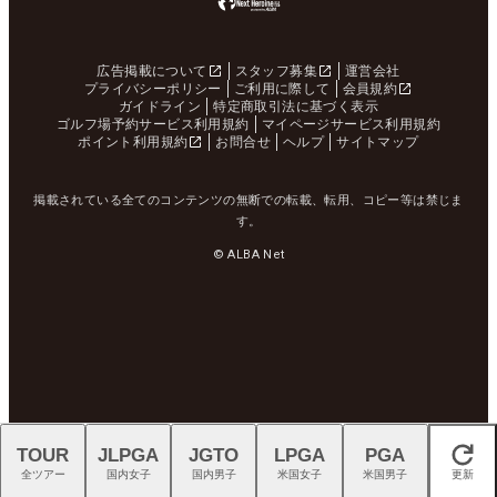
広告掲載について
スタッフ募集
運営会社
プライバシーポリシー
ご利用に際して
会員規約
ガイドライン
特定商取引法に基づく表示
ゴルフ場予約サービス利用規約
マイページサービス利用規約
ポイント利用規約
お問合せ
ヘルプ
サイトマップ
掲載されている全てのコンテンツの無断での転載、転用、コピー等は禁じま
す。
© ALBA Net
TOUR
JLPGA
JGTO
LPGA
PGA
閉じる
全ツアー
国内女子
国内男子
米国女子
米国男子
更新