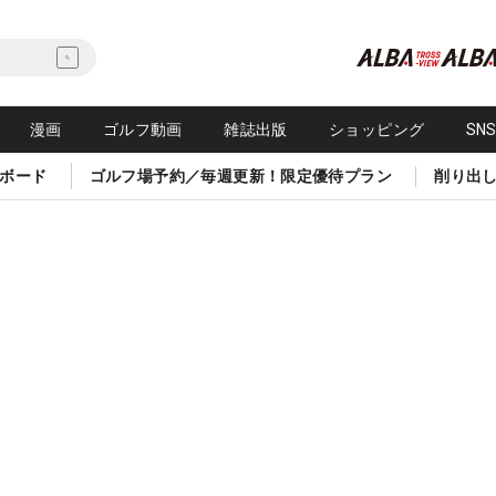
漫画
ゴルフ動画
雑誌出版
ショッピング
SN
ボード
ゴルフ場予約／毎週更新！限定優待プラン
削り出