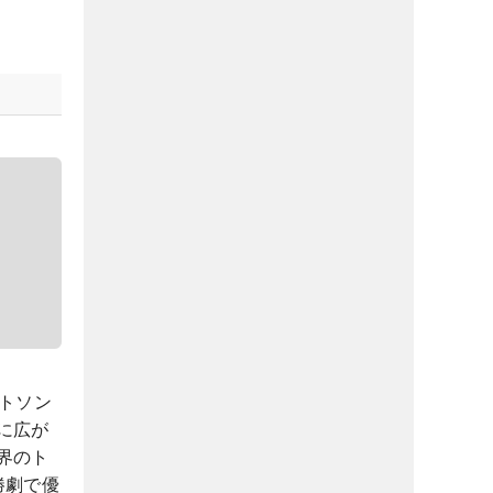
トソン
に広が
界のト
勝劇で優