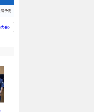
放送予定
の大会
と