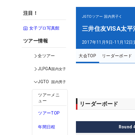
注目！
JGTOツアー
国内男子
三井住友VISA太
女子プロ写真館
ツアー情報
2017年11月9日-11月12日
大会TOP
リーダーボード
全ツアー
JLPGA
国内女子
JGTO
国内男子
ツアーメニ
ュー
リーダーボード
ツアーTOP
Round
年間日程