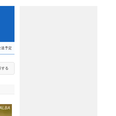
放送予定
新する