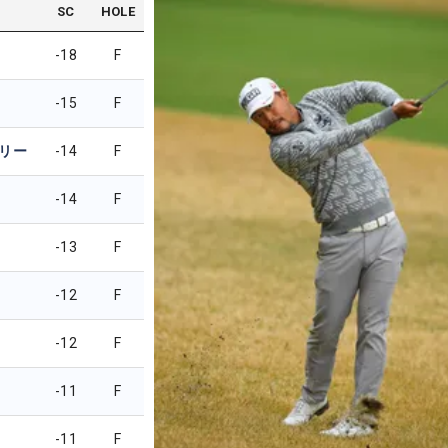
SC
HOLE
-18
F
-15
F
リー
-14
F
-14
F
-13
F
-12
F
-12
F
-11
F
-11
F