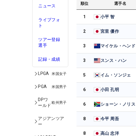
順位
選手名
ニュース
1
小平 智
ライブフォ
ト
2
宮里 優作
ツアー登録
選手
3
マイケル・ヘンド
記録・成績
3
スンス・ハン
LPGA
米国女子
5
イム・ソンジェ
PGA
米国男子
6
小田 孔明
DPワ
欧州男子
6
ショーン・ノリス
ールド
アジアンツア
8
今平 周吾
ー
8
高山 忠洋