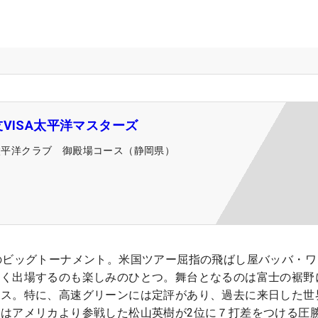
VISA太平洋マスターズ
太平洋クラブ 御殿場コース（静岡県）
のビッグトーナメント。米国ツアー屈指の飛ばし屋バッバ・ワ
多く出場するのも楽しみのひとつ。舞台となるのは富士の裾野
ース。特に、高速グリーンには定評があり、過去に来日した世
はアメリカより参戦した松山英樹が2位に７打差をつける圧