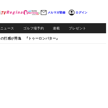
メルマガ登録
ログイン
Sニュース
ゴルフ場予約
連載
プレゼント
しの打感が秀逸 『トゥーロンパター』