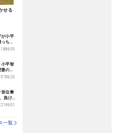
かせる
グが小平
獲っちゃ
 18時05
 小平智
愛妻の支
 07時25
ク首位奪
、負け惜
 21時01
ス一覧