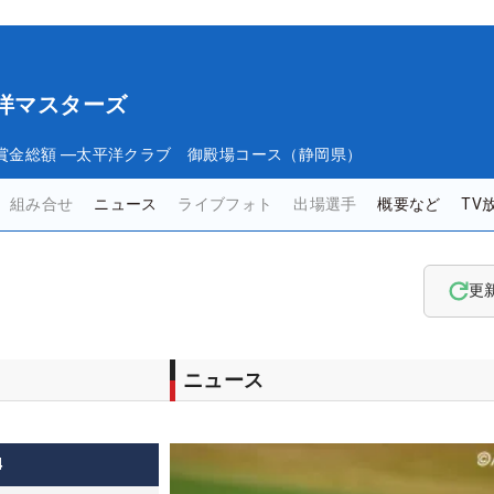
平洋マスターズ
賞金総額
―
太平洋クラブ 御殿場コース（静岡県）
組み合せ
ニュース
ライブフォト
出場選手
概要など
TV
更
ニュース
4