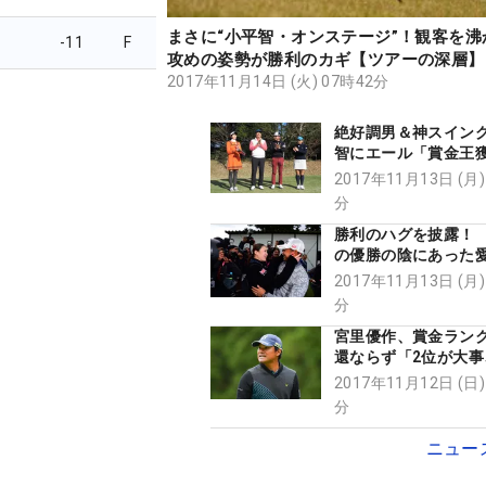
まさに“小平智・オンステージ”！観客を沸
-11
F
攻めの姿勢が勝利のカギ【ツアーの深層】
2017年11月14日 (火) 07時42分
絶好調男＆神スイン
智にエール「賞金王
えよ！」
2017年11月13日 (月)
分
勝利のハグを披露！
の優勝の陰にあった
え
2017年11月13日 (月)
分
宮里優作、賞金ラン
還ならず「2位が大事
しみですが（笑）」
2017年11月12日 (日)
分
ニュー