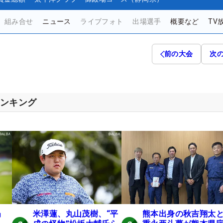
組み合せ
ニュース
ライブフォト
出場選手
概要など
TV
前の大会
次
ランキング
」
米澤蓮、丸山茂樹、“平
熊本出身の秋吉翔太