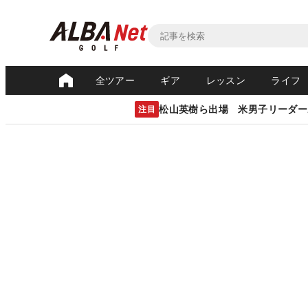
全ツアー
ギア
レッスン
ライフ
松山英樹ら出場 米男子リーダー
注目