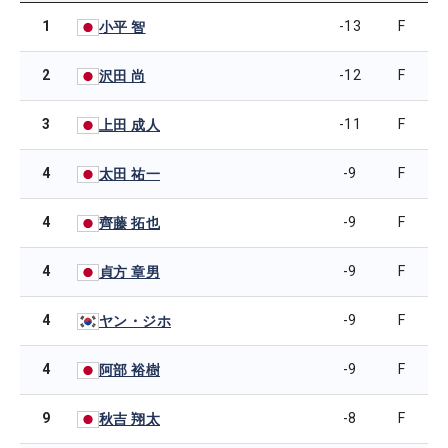
1
-13
F
小平 智
2
-12
F
沢田 尚
3
-11
F
上田 成人
4
-9
F
太田 祐一
4
-9
F
齊藤 拓也
4
-9
F
貞方 章男
4
-9
F
ヤン・ジホ
4
-9
F
阿部 裕樹
9
-8
F
秋吉 翔太