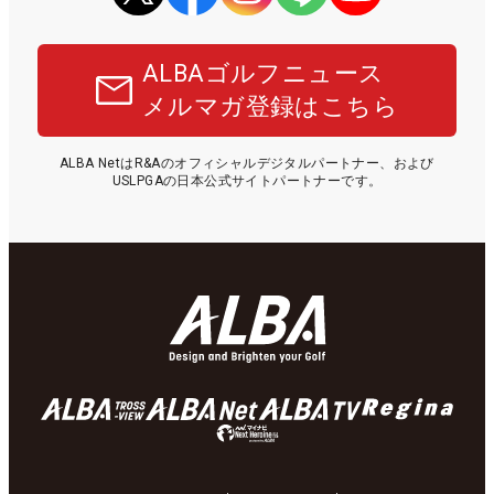
ALBAゴルフニュース
メルマガ登録はこちら
ALBA NetはR&Aのオフィシャルデジタルパートナー、および
USLPGAの日本公式サイトパートナーです。