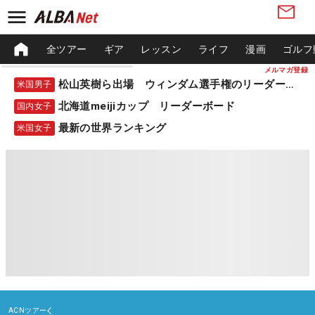
全ツアー
ギア
レッスン
ライフ
漫画
ゴルフ
メルマガ登録
松山英樹ら出場 ウィンダム選手権のリーダーボード
米国男子
北海道meijiカップ リーダーボード
国内女子
最新の世界ランキング
米国女子
ACNツアー