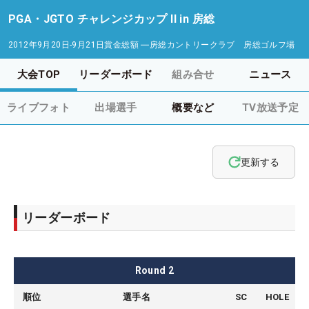
PGA・JGTO チャレンジカップ II in 房総
2012年9月20日-9月21日
賞金総額
―
房総カントリークラブ 房総ゴルフ場
大会TOP
リーダーボード
組み合せ
ニュース
ライブフォト
出場選手
概要など
TV放送予定
更新する
リーダーボード
Round
2
順位
選手名
SC
HOLE