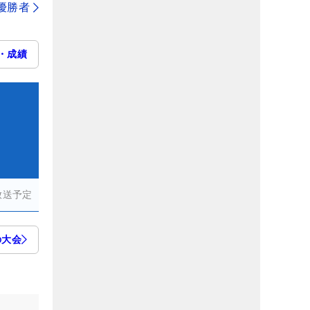
代優勝者
・成績
放送予定
の大会