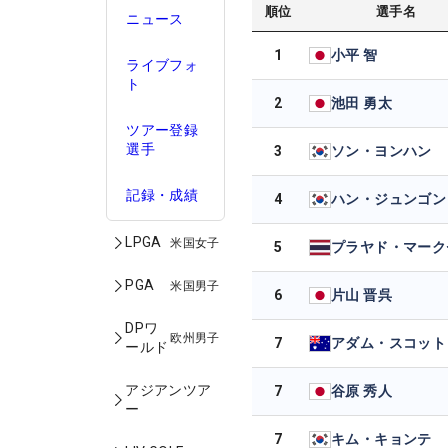
順位
選手名
ニュース
1
小平 智
ライブフォ
ト
2
池田 勇太
ツアー登録
選手
3
ソン・ヨンハン
記録・成績
4
ハン・ジュンゴン
LPGA
米国女子
5
プラヤド・マーク
PGA
米国男子
6
片山 晋呉
DPワ
欧州男子
7
アダム・スコット
ールド
アジアンツア
7
谷原 秀人
ー
7
キム・キョンテ