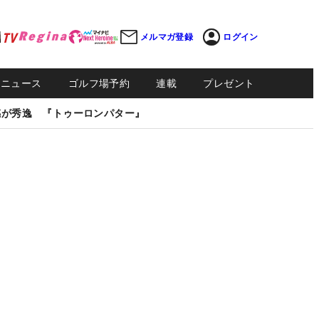
メルマガ登録
ログイン
Sニュース
ゴルフ場予約
連載
プレゼント
感が秀逸 『トゥーロンパター』