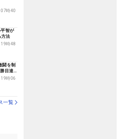
 07時40
小平智が
る方法
 19時48
激闘を制
2勝目達
 19時06
ス一覧