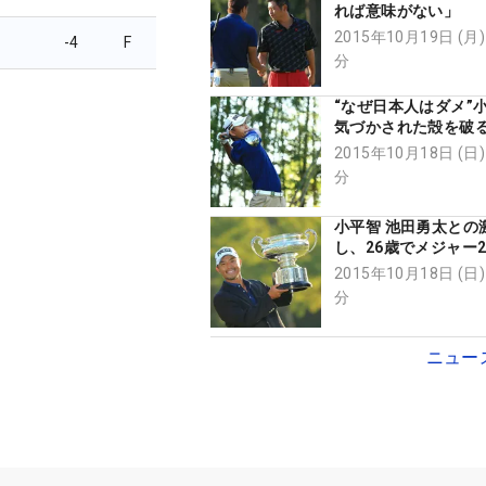
れば意味がない」
2015年10月19日 (月)
-4
F
分
“なぜ日本人はダメ”
気づかされた殻を破
2015年10月18日 (日)
分
小平智 池田勇太との
し、26歳でメジャー
成！
2015年10月18日 (日)
分
ニュー