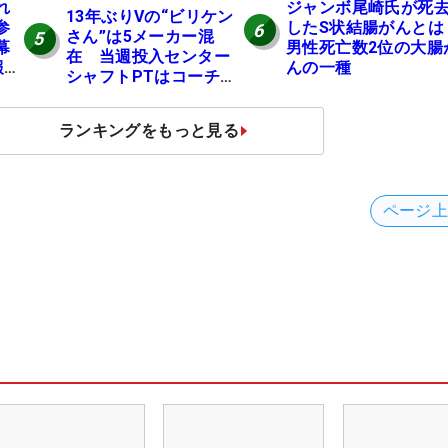
れ
ジャンボ尾崎氏が死
13年ぶりVの“ビリケン
参
したS状結腸がんと
6
さん”は5メーカー混
5
幕
男性死亡数2位の大腸
在 当週投入センター
報告
んの一種
シャフトPTはコーチの
助言【勝者のギア】
ランキングをもっと見る
ページ