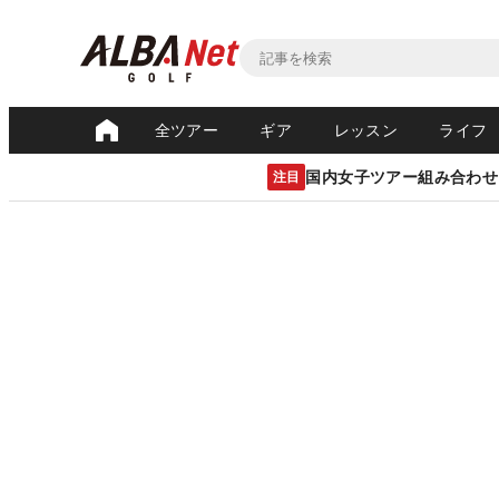
全ツアー
ギア
レッスン
ライフ
国内女子ツアー組み合わせ
注目