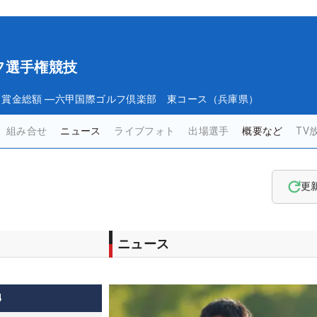
フ選手権競技
日
賞金総額
―
六甲国際ゴルフ倶楽部 東コース（兵庫県）
組み合せ
ニュース
ライブフォト
出場選手
概要など
TV
更
ニュース
4