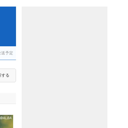
放送予定
新する