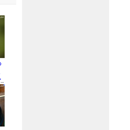
の
ド
プ