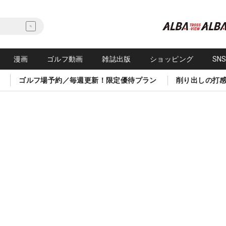
漫画
ゴルフ動画
雑誌出版
ショッピング
SN
ゴルフ場予約／毎週更新！限定優待プラン
削り出しの打