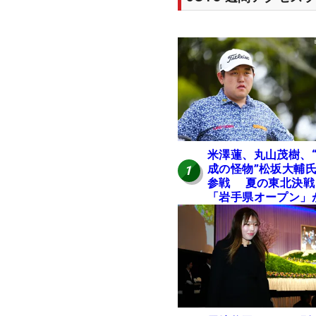
米澤蓮、丸山茂樹、
成の怪物”松坂大輔
1
参戦 夏の東北決戦
「岩手県オープン」
日開幕