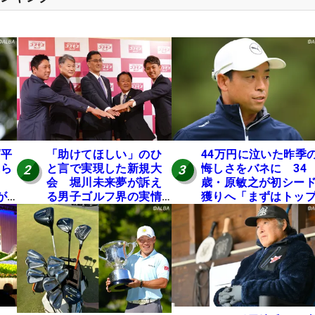
“平
「助けてほしい」のひ
44万円に泣いた昨季
氏ら
と言で実現した新規大
悔しさをバネに 34
2
3
会 堀川未来夢が訴え
歳・原敏之が初シー
が8
る男子ゴルフ界の実情
獲りへ「まずはトッ
と開催の舞台裏
10」