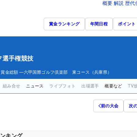
概要 解説 歴
賞金ランキング
年間日程
ポイント
フ選手権競技
日
賞金総額
―
六甲国際ゴルフ倶楽部 東コース（兵庫県）
組み合せ
ニュース
ライブフォト
出場選手
概要など
TV
前の大会
次
ランキング