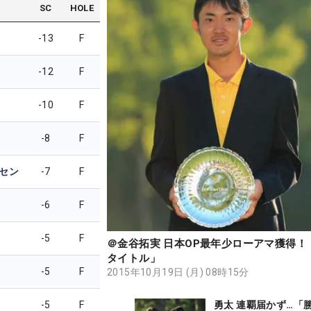
SC
HOLE
-13
F
-12
F
-10
F
-8
F
セン
-7
F
-6
F
-5
F
＠金谷拓実 日本OP最年少ローアマ獲得！
タイトル」
-5
F
2015年10月19日 (月) 08時15分
勇太 連覇届かず…「
-5
F