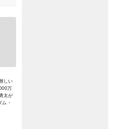
難しい
00万
勇太が
ダム・