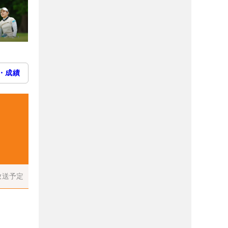
・成績
放送予定