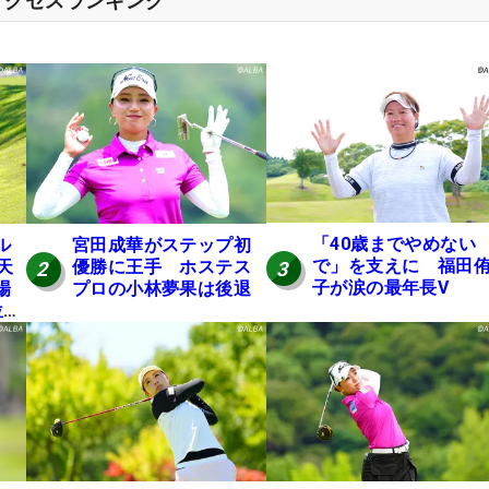
アクセスランキング
「40歳までやめない
ル
宮田成華がステップ初
で」を支えに 福田
天
優勝に王手 ホステス
3
2
子が涙の最年長V
場
プロの小林夢果は後退
位発