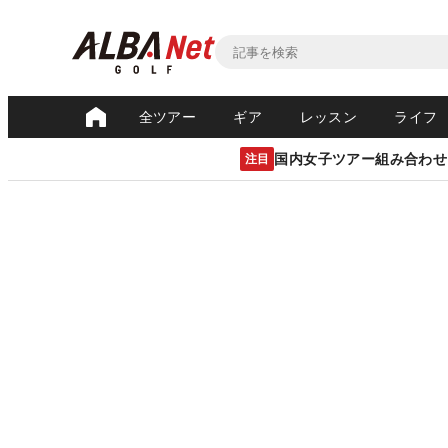
全ツアー
ギア
レッスン
ライフ
国内女子ツアー組み合わせ
注目