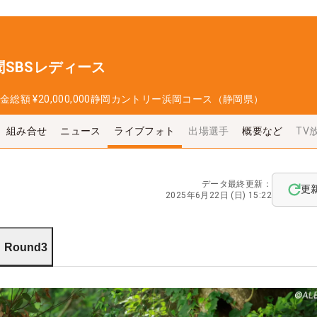
SBSレディース
金総額
¥20,000,000
静岡カントリー浜岡コース（静岡県）
組み合せ
ニュース
ライブフォト
出場選手
概要など
TV
データ最終更新：
更
2025年6月22日 (日) 15:22
Round3