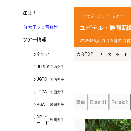
注目！
ステップ・アップ・ツアー
ユピテル・静岡新聞
女子プロ写真館
ツアー情報
2025年6月20日-6月22日
賞
大会TOP
リーダーボード
全ツアー
JLPGA
国内女子
JGTO
国内男子
LPGA
米国女子
事前
Round1
Round2
PGA
米国男子
DPワ
欧州男子
ールド