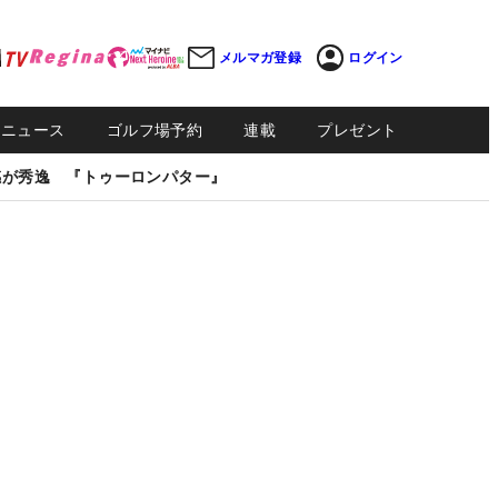
メルマガ登録
ログイン
Sニュース
ゴルフ場予約
連載
プレゼント
感が秀逸 『トゥーロンパター』