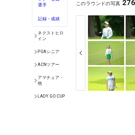
27
このラウンドの写真
選手
記録・成績
ネクストヒロ
イン
PGAシニア
ACNツアー
アマチュア・
他
LADY GO CUP