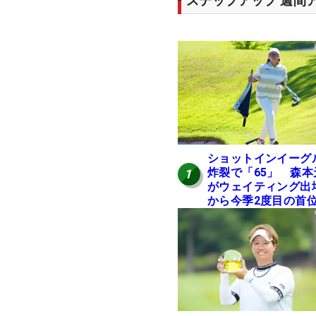
ステップアップ 週間
ショットインイーグ
炸裂で「65」 森本
1
がウェイティング出
から今季2度目の首
進