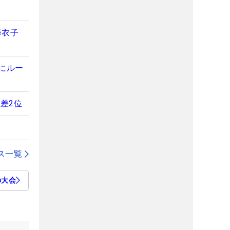
舞衣子
にルー
差2位
ス一覧
の大会