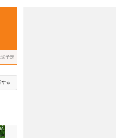
放送予定
新する