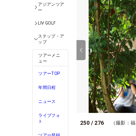
アジアンツア
ー
LIV GOLF
ステップ・ア
ップ
ツアーメニ
ュー
ツアーTOP
年間日程
ニュース
ライブフォ
ト
250
/
276
（撮影：福
ツアー登録