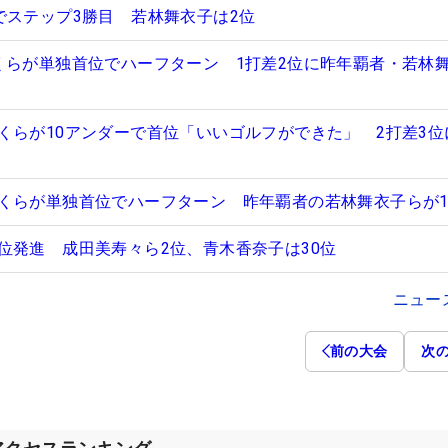
でステップ3勝目 若林舞衣子は2位
くらが単独首位でハーフターン 1打差2位に昨年覇者・若林
くらが10アンダーで首位「いいゴルフができた」 2打差3位
くらが単独首位でハーフターン 昨年覇者の若林舞衣子らが1
位発進 成田美寿々ら2位、青木香奈子は30位
ニュー
前の大会
次