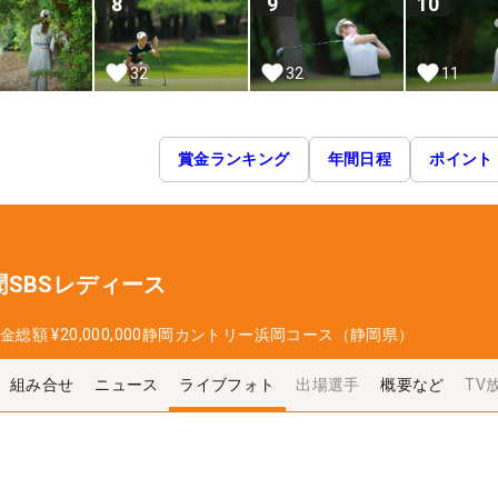
8
9
10
32
32
11
賞金ランキング
年間日程
ポイント
SBSレディース
金総額
¥20,000,000
静岡カントリー浜岡コース（静岡県）
組み合せ
ニュース
ライブフォト
出場選手
概要など
TV