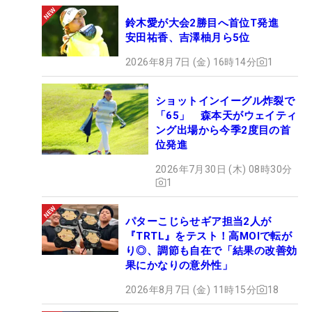
鈴木愛が大会2勝目へ首位T発進
安田祐香、吉澤柚月ら5位
2026年8月7日 (金) 16時14分
1
ショットインイーグル炸裂で
「65」 森本天がウェイティ
ング出場から今季2度目の首
位発進
2026年7月30日 (木) 08時30分
1
パターこじらせギア担当2人が
『TRTL』をテスト！高MOIで転が
り◎、調節も自在で「結果の改善効
果にかなりの意外性」
2026年8月7日 (金) 11時15分
18