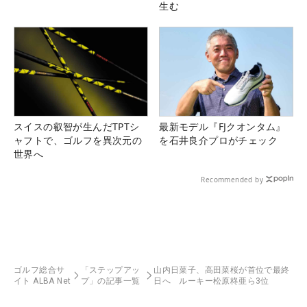
生む
スイスの叡智が生んだTPTシ
最新モデル『FJクオンタム』
ャフトで、ゴルフを異次元の
を石井良介プロがチェック
世界へ
Recommended by
ゴルフ総合サ
「ステップアッ
山内日菜子、高田菜桜が首位で最終
イト ALBA Net
プ」の記事一覧
日へ ルーキー松原柊亜ら3位