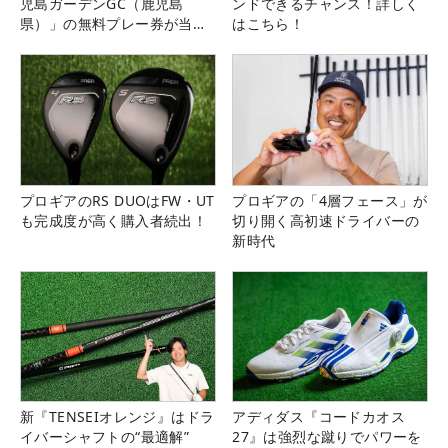
児島ガーデンGC（鹿児島
ンドできるチャンス！詳しく
県）」の無料プレー券が当た
はこちら！
る！！
プロギアのRS DUOはFW・UT
プロギアの「4層フェース」が
も完成度が高く購入者続出！
切り開く高初速ドライバーの
新時代
新『TENSEIオレンジ』はドラ
アディダス『コードカオス
イバーシャフトの“最適解”
27』は強烈な蹴りでパワーを