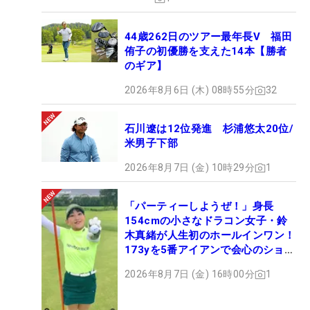
44歳262日のツアー最年長V 福田
侑子の初優勝を支えた14本【勝者
のギア】
2026年8月6日 (木) 08時55分
32
石川遼は12位発進 杉浦悠太20位/
米男子下部
2026年8月7日 (金) 10時29分
1
「パーティーしようぜ！」身長
154cmの小さなドラコン女子・鈴
木真緒が人生初のホールインワン！
173yを5番アイアンで会心のショッ
ト
2026年8月7日 (金) 16時00分
1