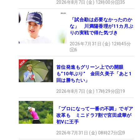
2026年8月7日 (金) 12時00分
35
「試合勘は必要なかったのか
な」 川満陽香理が11カ月ぶ
りの実戦で得た気づき
2026年7月31日 (金) 12時45分
6
首位発進もグリーン上での開眼
も“10年ぶり” 金田久美子「あと1
回は勝ちたい」
2026年8月7日 (金) 17時29分
19
「プロになって一番の不調」でギア
改革も ミニドラ7割で宮田成華が
初Vに王手
2026年7月31日 (金) 08時27分
9