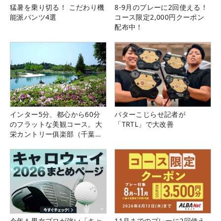
猛暑を乗り切る！ こだわり機
8-9月のプレーに2回使える！
能派パンツ4選
コース限定2,000円クーポン
配布中！
インター5分、都心から60分
パターこじらせ記者が
のフラットな美観コース。大
「TRTL」で大改善
栄カントリー俱楽部（千葉
県）
今年も男女プロが強い「キャ
11月までのプレーに2回使え