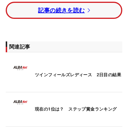
記事の続きを読む
トータル5アンダー・3位タイには昨年覇者の前田羚
菜、大須賀望、村田歩香、鬼頭さくら、リ・ハナ
（韓国）、ルーキーの松原柊亜と森村美優が続い
た。
関連記事
今季初出場の吉田弓美子はトータル1オーバー・36
位タイで予選通過。香妻琴乃、藤田光里、斉藤愛璃
らはトータル3オーバー・49位タイで決勝に進ん
だ。
ツインフィールズレディース 2日目の結果
今大会の賞金総額は3000万円。優勝者には540万円
が贈られる。
現在の1位は？ ステップ賞金ランキング