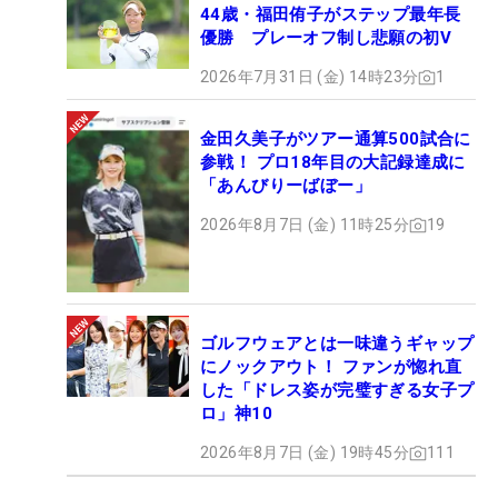
44歳・福田侑子がステップ最年長
優勝 プレーオフ制し悲願の初V
2026年7月31日 (金) 14時23分
1
金田久美子がツアー通算500試合に
参戦！ プロ18年目の大記録達成に
「あんびりーばぼー」
2026年8月7日 (金) 11時25分
19
ゴルフウェアとは一味違うギャップ
にノックアウト！ ファンが惚れ直
した「ドレス姿が完璧すぎる女子プ
ロ」神10
2026年8月7日 (金) 19時45分
111