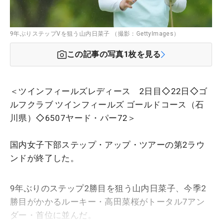
9年ぶりステップVを狙う山内日菜子 （撮影：GettyImages）
この記事の写真
1
枚を見る
＜ツインフィールズレディース 2日目◇22日◇ゴ
ルフクラブ ツインフィールズ ゴールドコース（石
川県）◇6507ヤード・パー72＞
国内女子下部ステップ・アップ・ツアーの第2ラウ
ンドが終了した。
9年ぶりのステップ2勝目を狙う山内日菜子、今季2
勝目がかかるルーキー・高田菜桜がトータル7アン
ダー・首位に並んだ。