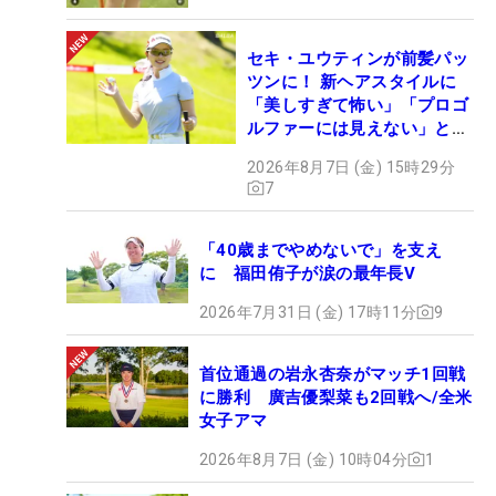
セキ・ユウティンが前髪パッ
ツンに！ 新ヘアスタイルに
「美しすぎて怖い」「プロゴ
ルファーには見えない」とコ
メント殺到
2026年8月7日 (金) 15時29分
7
「40歳までやめないで」を支え
に 福田侑子が涙の最年長V
2026年7月31日 (金) 17時11分
9
首位通過の岩永杏奈がマッチ1回戦
に勝利 廣吉優梨菜も2回戦へ/全米
女子アマ
2026年8月7日 (金) 10時04分
1