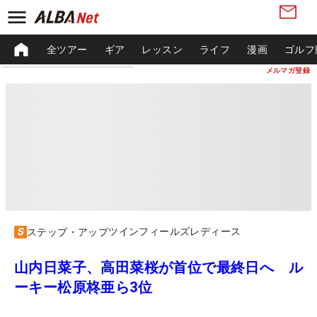
全ツアー
ギア
レッスン
ライフ
漫画
ゴルフ
メルマガ登録
ツインフィールズレディース
ステップ・アップ
山内日菜子、高田菜桜が首位で最終日へ ル
ーキー松原柊亜ら3位