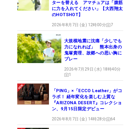
ターを替える アマチュアは「腹筋
に力を入れてください」【大西翔太
のHOTSHOT】
2026年8月7日 (金) 12時00分
7
大規模地震に沈痛「少しでも
力になれれば」 熊本出身の
鬼塚貴理、故郷への思い胸に
プレー
2026年7月29日 (水) 18時40分
1
「PING」×「ECCO Leather」がコ
ラボ！ 経年変化を楽しむ上質な
『ARIZONA DESERT』コレクショ
ン、9月15日限定デビュー
2026年8月7日 (金) 14時28分
64