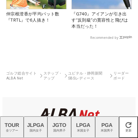
仲宗根澄香が平均パット数
『G740』アイアンが引き出
『TRTL』で6人抜き！
す“反則級”の寛容性と飛びは
本当だった！
Recommended by
ゴルフ総合サイト
ステップ・
ユピテル・静岡新聞
リーダー
ALBA Net
アップ
SBSレディース
ボード
TOUR
JLPGA
JGTO
LPGA
PGA
閉じる
全ツアー
国内女子
国内男子
米国女子
米国男子
更新