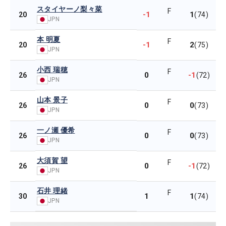
スタイヤーノ梨々菜
F
-1
1
20
(74)
JPN
本 明夏
F
-1
2
20
(75)
JPN
小西 瑞穂
F
0
-1
26
(72)
JPN
山本 景子
F
0
0
26
(73)
JPN
一ノ瀬 優希
F
0
0
26
(73)
JPN
大須賀 望
F
0
-1
26
(72)
JPN
石井 理緒
F
1
1
30
(74)
JPN