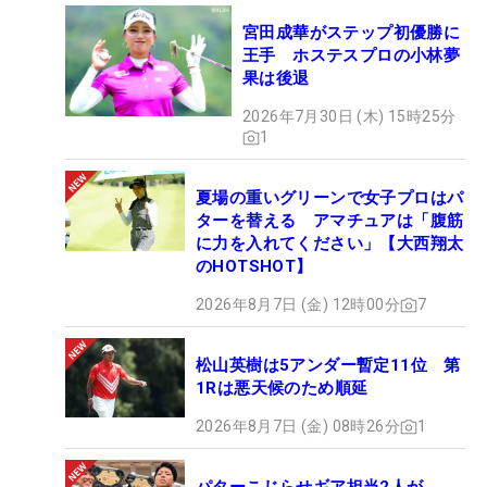
宮田成華がステップ初優勝に
王手 ホステスプロの小林夢
果は後退
2026年7月30日 (木) 15時25分
1
夏場の重いグリーンで女子プロはパ
ターを替える アマチュアは「腹筋
に力を入れてください」【大西翔太
のHOTSHOT】
2026年8月7日 (金) 12時00分
7
松山英樹は5アンダー暫定11位 第
1Rは悪天候のため順延
2026年8月7日 (金) 08時26分
1