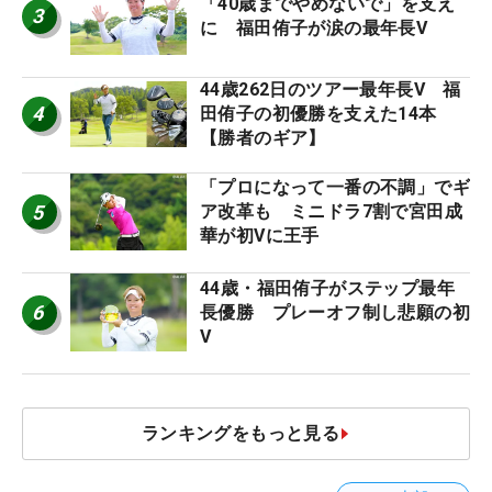
「40歳までやめないで」を支え
3
に 福田侑子が涙の最年長V
44歳262日のツアー最年長V 福
4
田侑子の初優勝を支えた14本
【勝者のギア】
「プロになって一番の不調」でギ
5
ア改革も ミニドラ7割で宮田成
華が初Vに王手
44歳・福田侑子がステップ最年
6
長優勝 プレーオフ制し悲願の初
V
ランキングをもっと見る