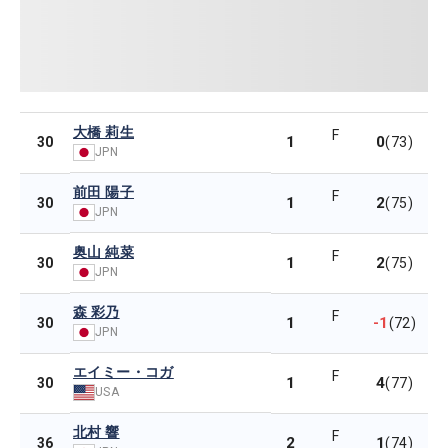
大橋 莉生
F
1
0
30
(73)
JPN
前田 陽子
F
1
2
30
(75)
JPN
奥山 純菜
F
1
2
30
(75)
JPN
森 彩乃
F
1
-1
30
(72)
JPN
エイミー・コガ
F
1
4
30
(77)
USA
北村 響
F
2
1
36
(74)