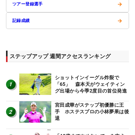
→
ツアー登録選手
→
記録成績
ステップアップ 週間アクセスランキング
ショットインイーグル炸裂で
1
「65」 森本天がウェイティン
グ出場から今季2度目の首位発進
宮田成華がステップ初優勝に王
2
手 ホステスプロの小林夢果は後
退