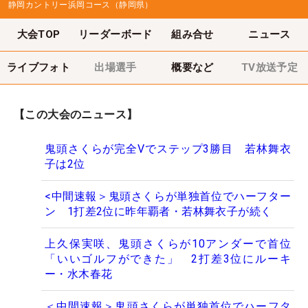
静岡カントリー浜岡コース（静岡県）
大会TOP
リーダーボード
組み合せ
ニュース
ライブフォト
出場選手
概要など
TV放送予定
【この大会のニュース】
鬼頭さくらが完全Vでステップ3勝目 若林舞衣
子は2位
<中間速報＞鬼頭さくらが単独首位でハーフター
ン 1打差2位に昨年覇者・若林舞衣子が続く
上久保実咲、鬼頭さくらが10アンダーで首位
「いいゴルフができた」 2打差3位にルーキ
ー・水木春花
＜中間速報＞鬼頭さくらが単独首位でハーフタ