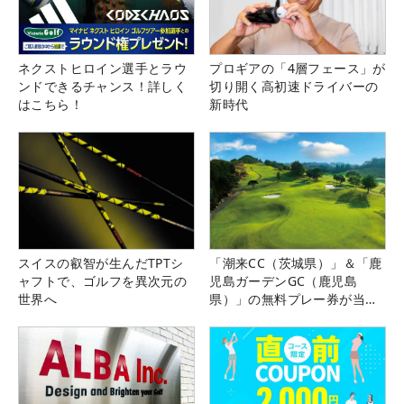
ネクストヒロイン選手とラウ
プロギアの「4層フェース」が
ンドできるチャンス！詳しく
切り開く高初速ドライバーの
はこちら！
新時代
スイスの叡智が生んだTPTシ
「潮来CC（茨城県）」＆「鹿
ャフトで、ゴルフを異次元の
児島ガーデンGC（鹿児島
世界へ
県）」の無料プレー券が当た
る！！