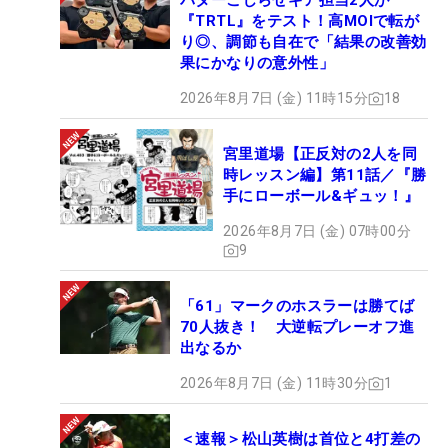
パターこじらせギア担当2人が
『TRTL』をテスト！高MOIで転が
り◎、調節も自在で「結果の改善効
果にかなりの意外性」
2026年8月7日 (金) 11時15分
18
宮里道場【正反対の2人を同
時レッスン編】第11話／『勝
手にローボール&ギュッ！』
2026年8月7日 (金) 07時00分
9
「61」マークのホスラーは勝てば
70人抜き！ 大逆転プレーオフ進
出なるか
2026年8月7日 (金) 11時30分
1
＜速報＞松山英樹は首位と4打差の