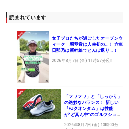
読まれています
女子プロたちが過ごしたオープンウ
ィーク 堀琴音は人生初の…！ 六車
日那乃は新幹線でとんぼ返り…！
2026年8月7日 (金) 11時57分
1
「フワフワ」と「しっかり」
の絶妙なバランス！ 新しい
『FJクオンタム』は性能
が“ど真ん中”のゴルフシュー
ズだった
2026年8月7日 (金) 10時00分