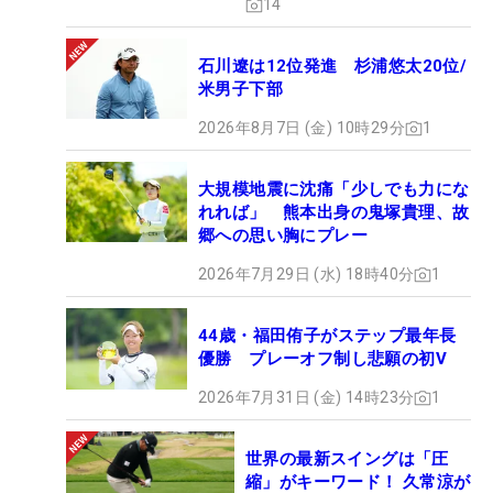
14
石川遼は12位発進 杉浦悠太20位/
米男子下部
2026年8月7日 (金) 10時29分
1
大規模地震に沈痛「少しでも力にな
れれば」 熊本出身の鬼塚貴理、故
郷への思い胸にプレー
2026年7月29日 (水) 18時40分
1
44歳・福田侑子がステップ最年長
優勝 プレーオフ制し悲願の初V
2026年7月31日 (金) 14時23分
1
世界の最新スイングは「圧
縮」がキーワード！ 久常涼が