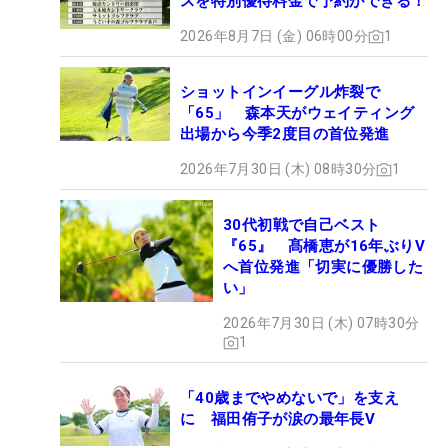
スを特別優待料金で予約ができる！
2026年8月7日 (金) 06時00分
1
ショットインイーグル炸裂で
「65」 森本天がウェイティング
出場から今季2度目の首位発進
2026年7月30日 (木) 08時30分
1
30代初戦で自己ベスト
『65』 髙橋恵が16年ぶりV
へ首位発進「切実に優勝した
い」
2026年7月30日 (木) 07時30分
1
「40歳までやめないで」を支え
に 福田侑子が涙の最年長V