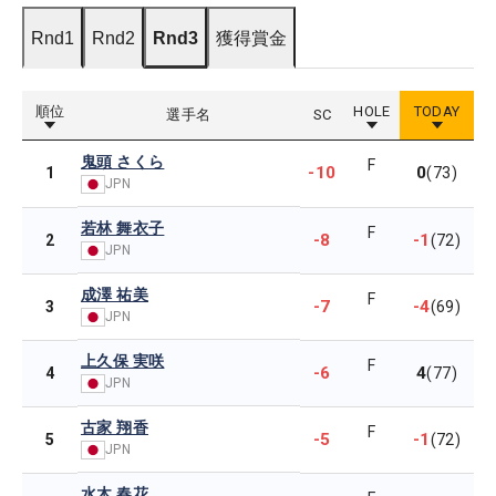
Rnd1
Rnd2
Rnd3
獲得賞金
順位
HOLE
TODAY
選手名
SC
鬼頭 さくら
F
-10
0
1
(73)
JPN
若林 舞衣子
F
-8
-1
2
(72)
JPN
成澤 祐美
F
-7
-4
3
(69)
JPN
上久保 実咲
F
-6
4
4
(77)
JPN
古家 翔香
F
-5
-1
5
(72)
JPN
水木 春花