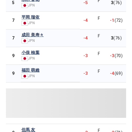
F
-5
3
5
(76)
JPN
平岡 瑠依
F
-4
-1
7
(72)
JPN
成田 美寿々
F
-4
3
7
(76)
JPN
小俣 柚葉
F
-3
-3
9
(70)
JPN
福田 萌維
F
-3
-4
9
(69)
JPN
但馬 友
F