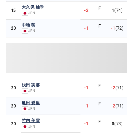
大久保 柚季
F
-2
1
15
(74)
JPN
中地 萌
F
-1
-1
20
(72)
JPN
浅田 実那
F
-1
-2
20
(71)
JPN
亀田 愛里
F
-1
-2
20
(71)
JPN
竹内 美雪
F
-1
0
20
(73)
JPN