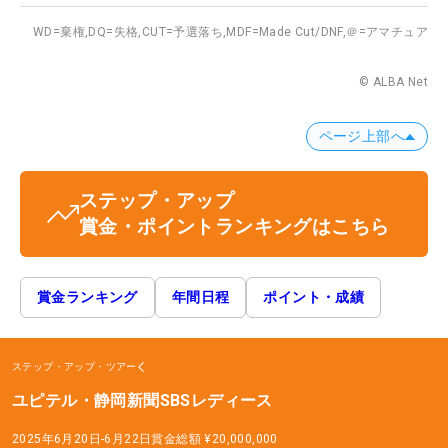
WD=棄権,
DQ=失格,
CUT=予選落ち,
MDF=Made Cut/DNF,
＠=アマチュア
© ALBA Net
ページ上部へ
ステップ・アップ
賞金・ポイントランキングはこちら
賞金ランキング
年間日程
ポイント・成績
ステップ・アップ・ツアー
ユピテル・静岡新聞SBSレディース
2025年6月20日-6月22日
賞金総額
¥20,000,000