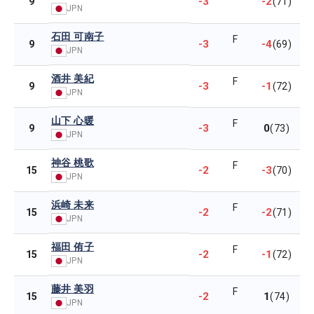
-3
-2
9
(71)
JPN
石田 可南子
F
-3
-4
9
(69)
JPN
酒井 美紀
F
-3
-1
9
(72)
JPN
山下 心暖
F
-3
0
9
(73)
JPN
神谷 桃歌
F
-2
-3
15
(70)
JPN
浜崎 未来
F
-2
-2
15
(71)
JPN
福田 侑子
F
-2
-1
15
(72)
JPN
藤井 美羽
F
-2
1
15
(74)
JPN