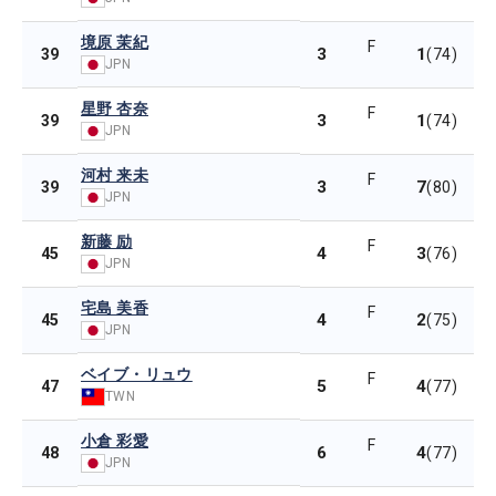
境原 茉紀
F
3
1
39
(74)
JPN
星野 杏奈
F
3
1
39
(74)
JPN
河村 来未
F
3
7
39
(80)
JPN
新藤 励
F
4
3
45
(76)
JPN
宅島 美香
F
4
2
45
(75)
JPN
ベイブ・リュウ
F
5
4
47
(77)
TWN
小倉 彩愛
F
6
4
48
(77)
JPN