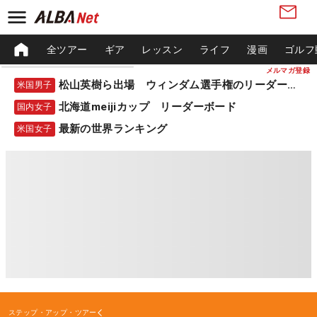
全ツアー
ギア
レッスン
ライフ
漫画
ゴルフ
メルマガ登録
松山英樹ら出場 ウィンダム選手権のリーダーボード
米国男子
北海道meijiカップ リーダーボード
国内女子
最新の世界ランキング
米国女子
ステップ・アップ・ツアー