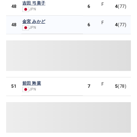
吉田 弓美子
F
6
4
48
(77)
JPN
金宮 みかど
F
6
4
48
(77)
JPN
前田 羚菜
F
7
5
51
(78)
JPN