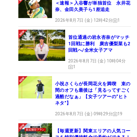
＜速報＞入谷響が単独首位 永井花
奈、金田久美子ら1差追走
2026年8月7日 (金) 12時42分
1
首位通過の岩永杏奈がマッチ
1回戦に勝利 廣吉優梨菜も2
回戦へ/全米女子アマ
2026年8月7日 (金) 10時04分
1
小祝さくらが長岡花火を満喫 束の
間のオフも最後は「見るってすごく
過酷だなぁ」【女子ツアーの“ヒト
ネタ”】
2026年8月7日 (金) 09時29分
19
【毎週更新】関東エリアの人気コー