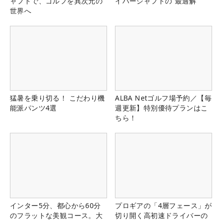
ャフトで、ゴルフを異次元の
イバーシャフトの“最適解”
世界へ
猛暑を乗り切る！ こだわり機
ALBA Netゴルフ場予約／【毎
能派パンツ4選
週更新】特別優待プランはこ
ちら！
インター5分、都心から60分
プロギアの「4層フェース」が
のフラットな美観コース。大
切り開く高初速ドライバーの