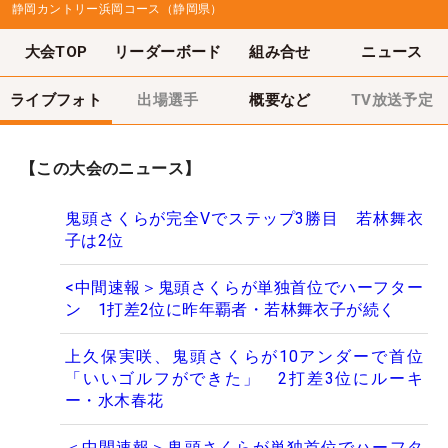
静岡カントリー浜岡コース（静岡県）
大会TOP
リーダーボード
組み合せ
ニュース
ライブフォト
出場選手
概要など
TV放送予定
【この大会のニュース】
鬼頭さくらが完全Vでステップ3勝目 若林舞衣
子は2位
<中間速報＞鬼頭さくらが単独首位でハーフター
ン 1打差2位に昨年覇者・若林舞衣子が続く
上久保実咲、鬼頭さくらが10アンダーで首位
「いいゴルフができた」 2打差3位にルーキ
ー・水木春花
＜中間速報＞鬼頭さくらが単独首位でハーフタ