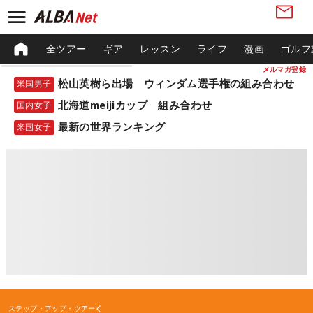
全ツアー
ギア
レッスン
ライフ
漫画
ゴルフ
メルマガ登録
松山英樹ら出場 ウィンダム選手権の組み合わせ
米国男子
北海道meijiカップ 組み合わせ
国内女子
最新の世界ランキング
米国女子
ステップ・アップ・ツアー