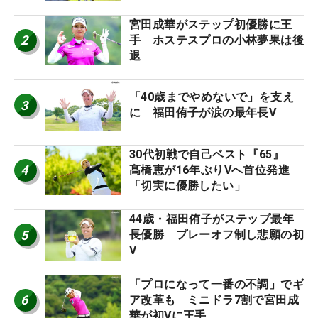
宮田成華がステップ初優勝に王
2
手 ホステスプロの小林夢果は後
退
「40歳までやめないで」を支え
3
に 福田侑子が涙の最年長V
30代初戦で自己ベスト『65』
4
髙橋恵が16年ぶりVへ首位発進
「切実に優勝したい」
44歳・福田侑子がステップ最年
5
長優勝 プレーオフ制し悲願の初
V
「プロになって一番の不調」でギ
6
ア改革も ミニドラ7割で宮田成
華が初Vに王手