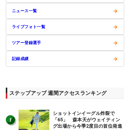
→
ニュース一覧
→
ライブフォト一覧
→
ツアー登録選手
→
記録成績
ステップアップ 週間アクセスランキング
ショットインイーグル炸裂で
1
「65」 森本天がウェイティン
グ出場から今季2度目の首位発進