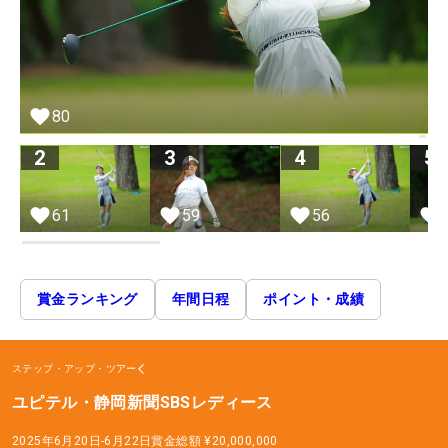
80
2
3
4
5
61
59
56
賞金ランキング
年間日程
ポイント・成績
ステップ・アップ・ツアー
ユピテル・静岡新聞SBSレディース
2025年6月20日-6月22日
賞金総額
¥20,000,000