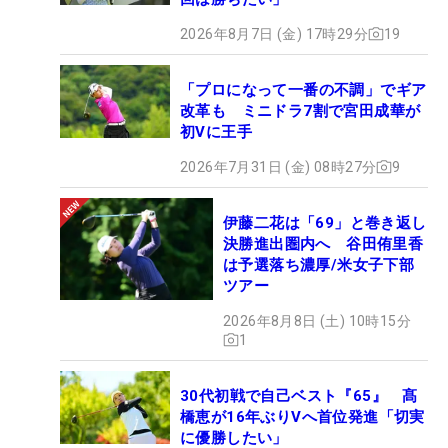
2026年8月7日 (金) 17時29分
19
「プロになって一番の不調」でギア
改革も ミニドラ7割で宮田成華が
初Vに王手
2026年7月31日 (金) 08時27分
9
伊藤二花は「69」と巻き返し
決勝進出圏内へ 谷田侑里香
は予選落ち濃厚/米女子下部
ツアー
2026年8月8日 (土) 10時15分
1
30代初戦で自己ベスト『65』 髙
橋恵が16年ぶりVへ首位発進「切実
に優勝したい」