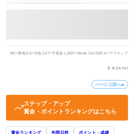
WD=棄権,
DQ=失格,
CUT=予選落ち,
MDF=Made Cut/DNF,
＠=アマチュア
© ALBA Net
ページ上部へ
ステップ・アップ
賞金・ポイントランキングはこちら
賞金ランキング
年間日程
ポイント・成績