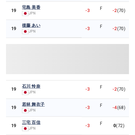
宅島 美香
F
-3
-2
19
(70)
JPN
後藤 あい
F
-3
-2
19
(70)
JPN
石川 怜奈
F
-3
-2
19
(70)
JPN
若林 舞衣子
F
-3
-4
19
(68)
JPN
三宅 百佳
F
-3
0
19
(72)
JPN