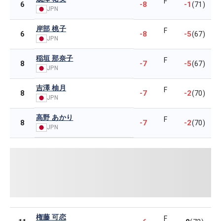
F
-8
-1
6
(71)
JPN
岸部 桃子
F
-8
-5
6
(67)
JPN
稲垣 那奈子
F
-7
-5
8
(67)
JPN
吉澤 柚月
F
-7
-2
8
(70)
JPN
高野 あかり
F
-7
-2
8
(70)
JPN
権藤 可恋
F