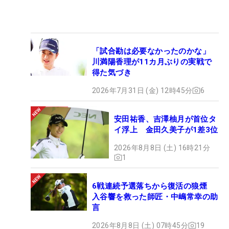
「試合勘は必要なかったのかな」
川満陽香理が11カ月ぶりの実戦で
得た気づき
2026年7月31日 (金) 12時45分
6
安田祐香、吉澤柚月が首位タ
イ浮上 金田久美子が1差3位
2026年8月8日 (土) 16時21分
1
6戦連続予選落ちから復活の狼煙
入谷響を救った師匠・中嶋常幸の助
言
2026年8月8日 (土) 07時45分
19