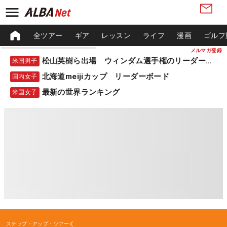
全ツアー
ギア
レッスン
ライフ
漫画
ゴルフ
メルマガ登録
松山英樹ら出場 ウィンダム選手権のリーダーボード
米国男子
北海道meijiカップ リーダーボード
国内女子
最新の世界ランキング
米国女子
ステップ・アップ・ツアー