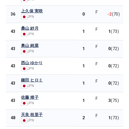
上久保 実咲
F
0
-2
36
(70)
JPN
桑山 紗月
F
1
1
43
(73)
JPN
奥山 純菜
F
1
0
43
(72)
JPN
西山 ゆかり
F
1
0
43
(72)
JPN
鎌田 ヒロミ
F
1
0
43
(72)
JPN
佐藤 靖子
F
1
3
43
(75)
JPN
天良 枝里子
F
2
1
48
(73)
JPN