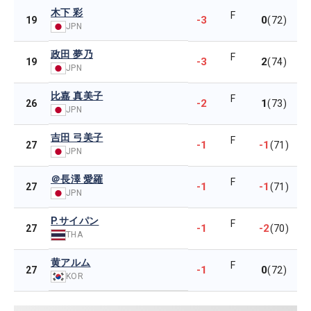
木下 彩
F
-3
0
19
(72)
JPN
政田 夢乃
F
-3
2
19
(74)
JPN
比嘉 真美子
F
-2
1
26
(73)
JPN
吉田 弓美子
F
-1
-1
27
(71)
JPN
＠長澤 愛羅
F
-1
-1
27
(71)
JPN
P.サイパン
F
-1
-2
27
(70)
THA
黄アルム
F
-1
0
27
(72)
KOR