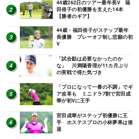
44歳262日のツアー最年長V 福
2
田侑子の初優勝を支えた14本
【勝者のギア】
44歳・福田侑子がステップ最年
3
長優勝 プレーオフ制し悲願の初
V
「試合勘は必要なかったのか
4
な」 川満陽香理が11カ月ぶり
の実戦で得た気づき
「プロになって一番の不調」でギ
5
ア改革も ミニドラ7割で宮田成
華が初Vに王手
宮田成華がステップ初優勝に王
6
手 ホステスプロの小林夢果は後
退