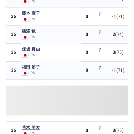
JPN
藤本 麻子
F
0
-1
36
(71)
JPN
橋添 穂
F
0
2
36
(74)
JPN
保坂 真由
F
0
3
36
(75)
JPN
福田 侑子
F
0
-1
36
(71)
JPN
荒木 美友
F
0
3
36
(75)
JPN