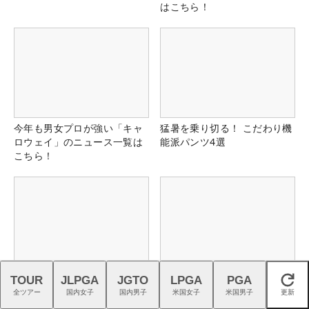
はこちら！
今年も男女プロが強い「キャ
猛暑を乗り切る！ こだわり機
ロウェイ」のニュース一覧は
能派パンツ4選
こちら！
新『TENSEIオレンジ』はドラ
プロギアの「4層フェース」が
TOUR
JLPGA
JGTO
LPGA
PGA
閉じる
イバーシャフトの“最適解”
切り開く高初速ドライバーの
全ツアー
国内女子
国内男子
米国女子
米国男子
更新
新時代