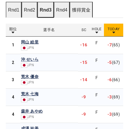
Rnd1
Rnd2
Rnd3
Rnd4
獲得賞金
順位
HOLE
TODAY
選手名
SC
岡山 絵里
F
-16
-7
1
(65)
JPN
沖 せいら
F
-15
-5
2
(67)
JPN
荒木 優奈
F
-14
-6
3
(66)
JPN
荒木 七海
F
-9
-3
4
(69)
JPN
森井 あやめ
F
-9
-3
4
(69)
JPN
成澤 祐美