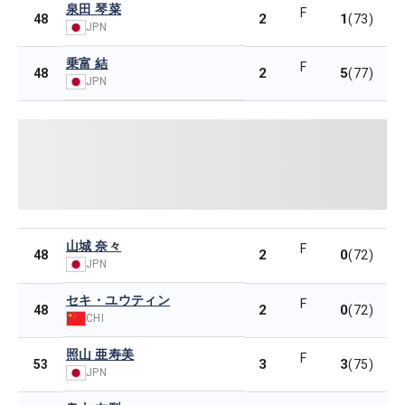
泉田 琴菜
F
2
1
48
(73)
JPN
乗富 結
F
2
5
48
(77)
JPN
山城 奈々
F
2
0
48
(72)
JPN
セキ・ユウティン
F
2
0
48
(72)
CHI
照山 亜寿美
F
3
3
53
(75)
JPN