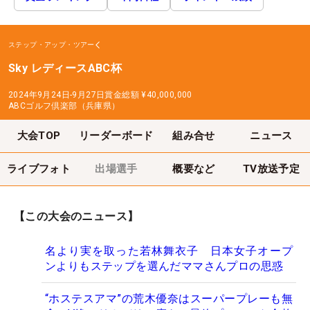
ステップ・アップ・ツアー
Sky レディースABC杯
2024年9月24日-9月27日
賞金総額
¥40,000,000
ABCゴルフ倶楽部（兵庫県）
大会TOP
リーダーボード
組み合せ
ニュース
ライブフォト
出場選手
概要など
TV放送予定
【この大会のニュース】
名より実を取った若林舞衣子 日本女子オープ
ンよりもステップを選んだママさんプロの思惑
“ホステスアマ”の荒木優奈はスーパープレーも無