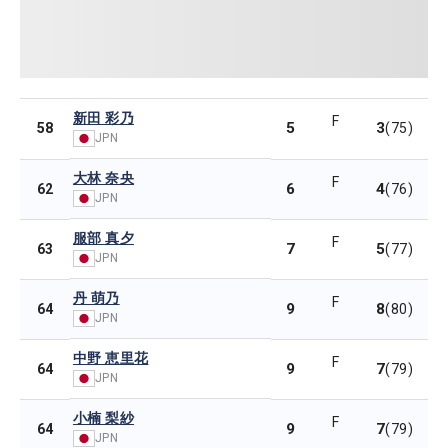
新田 彩乃
F
5
3
58
(75)
JPN
大林 奈央
F
6
4
62
(76)
JPN
服部 真夕
F
7
5
63
(77)
JPN
丹 萌乃
F
9
8
64
(80)
JPN
中野 恵里花
F
9
7
64
(79)
JPN
小楠 梨紗
F
9
7
64
(79)
JPN