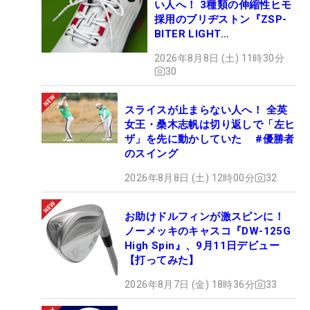
い人へ！ 3種類の伸縮性ヒモ
採用のブリヂストン『ZSP-
BITER LIGHT
MAGICLACE』、8月8日デビ
2026年8月8日 (土) 11時30分
ュー
30
スライスが止まらない人へ！ 全英
女王・桑木志帆は切り返しで「左ヒ
ザ」を先に動かしていた #優勝者
のスイング
2026年8月8日 (土) 12時00分
32
お助けドルフィンが激スピンに！
ノーメッキのキャスコ『DW-125G
High Spin』、9月11日デビュー
【打ってみた】
2026年8月7日 (金) 18時36分
33