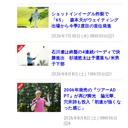
ショットインイーグル炸裂で
「65」 森本天がウェイティング
出場から今季2度目の首位発進
2026年7月30日 (木) 08時30分
1
石川遼は終盤の4連続バーディで決
勝進出 杉浦悠太は予選落ち/米男
子下部
2026年8月8日 (土) 10時33分
1
2006年発売の『ツアーAD
PT』が再び脚光 脇元華、
穴井詩も投入「初速が強くな
った感じ」
2026年8月8日 (土) 08時56分
4