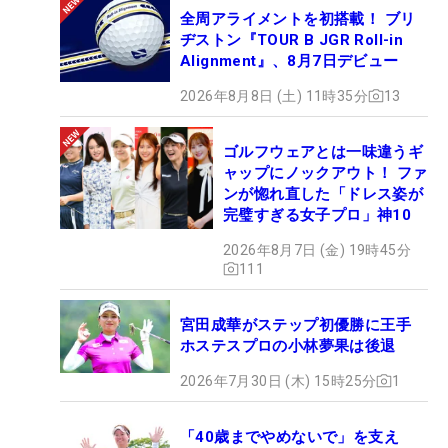
全周アライメントを初搭載！ ブリ
ヂストン『TOUR B JGR Roll-in
Alignment』、8月7日デビュー
2026年8月8日 (土) 11時35分
13
ゴルフウェアとは一味違うギ
ャップにノックアウト！ ファ
ンが惚れ直した「ドレス姿が
完璧すぎる女子プロ」神10
2026年8月7日 (金) 19時45分
111
宮田成華がステップ初優勝に王手
ホステスプロの小林夢果は後退
2026年7月30日 (木) 15時25分
1
「40歳までやめないで」を支え