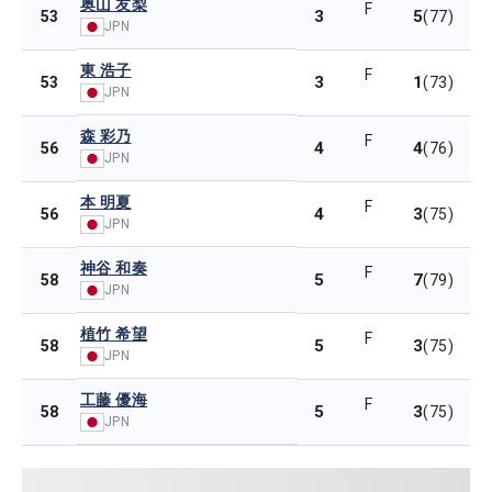
奥山 友梨
F
3
5
53
(77)
JPN
東 浩子
F
3
1
53
(73)
JPN
森 彩乃
F
4
4
56
(76)
JPN
本 明夏
F
4
3
56
(75)
JPN
神谷 和奏
F
5
7
58
(79)
JPN
植竹 希望
F
5
3
58
(75)
JPN
工藤 優海
F
5
3
58
(75)
JPN