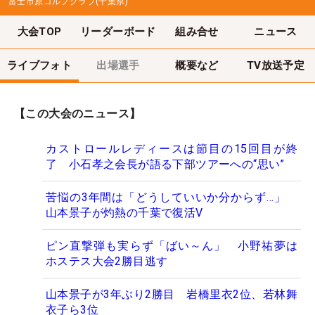
富士市原ゴルフクラブ(千葉県)
大会TOP
リーダーボード
組み合せ
ニュース
ライブフォト
出場選手
概要など
TV放送予定
【この大会のニュース】
カストロールレディースは節目の15回目が終
了 小石孝之会長が語る下部ツアーへの“思い”
苦悩の3年間は「どうしていいか分からず…」
山本景子が灼熱の千葉で復活V
ピン直撃弾も実らず「ばい～ん」 小野祐夢は
ホステス大会2勝目逃す
山本景子が3年ぶり2勝目 岩橋里衣2位、若林舞
衣子ら3位