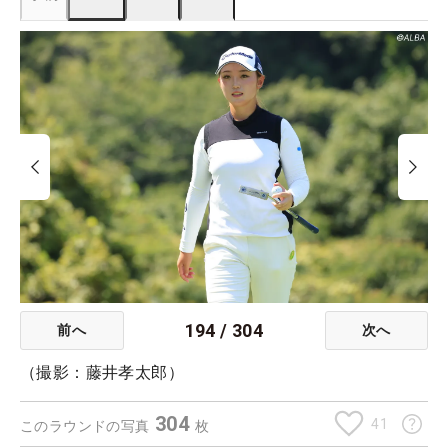
194
/
304
前へ
次へ
（撮影：藤井孝太郎）
304
41
このラウンドの写真
枚