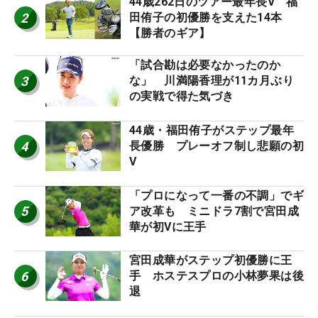
44歳262日のツアー最年長V 福
2
田侑子の初優勝を支えた14本
【勝者のギア】
「試合勘は必要なかったのか
3
な」 川満陽香理が11カ月ぶり
の実戦で得た気づき
44歳・福田侑子がステップ最年
4
長優勝 プレーオフ制し悲願の初
V
「プロになって一番の不調」でギ
5
ア改革も ミニドラ7割で宮田成
華が初Vに王手
宮田成華がステップ初優勝に王
6
手 ホステスプロの小林夢果は後
退