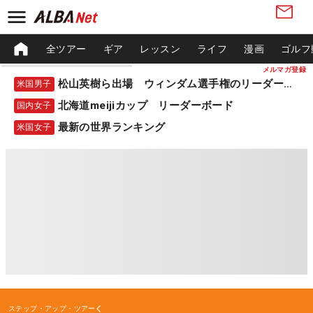
全ツアー
ギア
レッスン
ライフ
漫画
ゴルフ
メルマガ登録
松山英樹ら出場 ウィンダム選手権のリーダーボード
米国男子
北海道meijiカップ リーダーボード
国内女子
最新の世界ランキング
米国女子
ステップ・アップ・ツアー