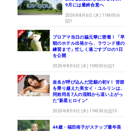
9月には最終合意へ
2026年8月6日 (木) 11時00分
1
プロアマ当日の脇元華に密着！「早
朝のホテル出発から、ラウンド後の
練習まで」忙しく過ごすプロの1日
を公開
2026年8月6日 (木) 15時50分
1
改名が呼び込んだ悲願の初V！ 苦節
を乗り越えた美女イ・ユルリンは、
同姓同名7人の混戦から這い上がっ
た“新星ヒロイン”
2026年8月6日 (木) 11時30分
15
44歳・福田侑子がステップ最年長