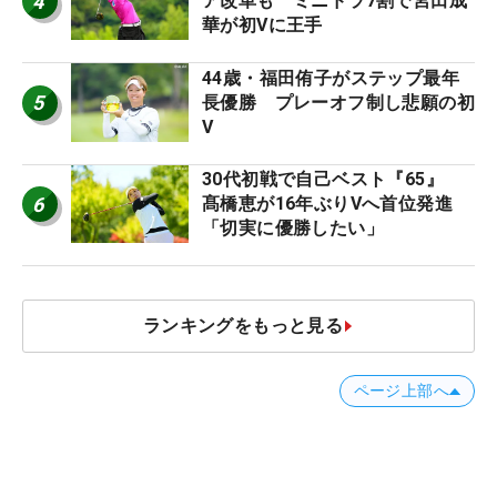
4
ア改革も ミニドラ7割で宮田成
華が初Vに王手
44歳・福田侑子がステップ最年
5
長優勝 プレーオフ制し悲願の初
V
30代初戦で自己ベスト『65』
6
髙橋恵が16年ぶりVへ首位発進
「切実に優勝したい」
ランキングをもっと見る
ページ上部へ