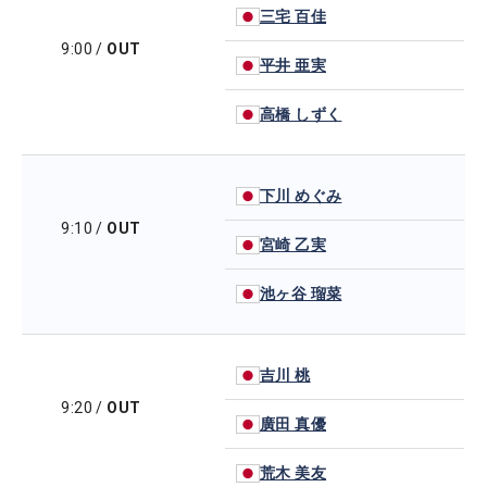
三宅 百佳
9:00
/
OUT
平井 亜実
高橋 しずく
下川 めぐみ
9:10
/
OUT
宮崎 乙実
池ヶ谷 瑠菜
吉川 桃
9:20
/
OUT
廣田 真優
荒木 美友