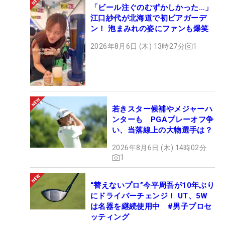
「ビール注ぐのむずかしかった…」
江口紗代が北海道で初ビアガーデ
ン！ 泡まみれの姿にファンも爆笑
2026年8月6日 (木) 13時27分
1
若きスター候補やメジャーハ
ンターも PGAプレーオフ争
い、当落線上の大物選手は？
2026年8月6日 (木) 14時02分
1
“替えないプロ”今平周吾が10年ぶり
にドライバーチェンジ！ UT、5W
は名器を継続使用中 #男子プロセ
ッティング