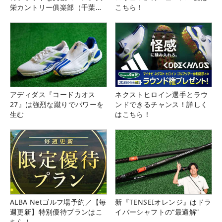
栄カントリー俱楽部（千葉
こちら！
県）
アディダス『コードカオス
ネクストヒロイン選手とラウ
27』は強烈な蹴りでパワーを
ンドできるチャンス！詳しく
生む
はこちら！
ALBA Netゴルフ場予約／【毎
新『TENSEIオレンジ』はドラ
週更新】特別優待プランはこ
イバーシャフトの“最適解”
ちら！