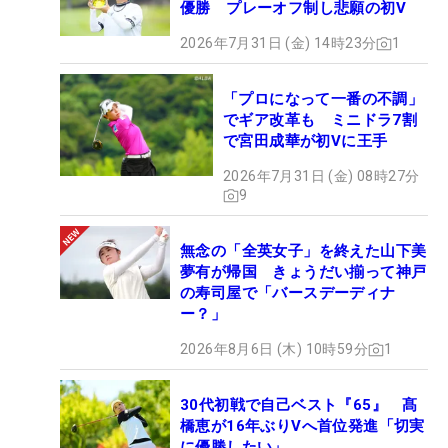
優勝 プレーオフ制し悲願の初V
2026年7月31日 (金) 14時23分
1
「プロになって一番の不調」
でギア改革も ミニドラ7割
で宮田成華が初Vに王手
2026年7月31日 (金) 08時27分
9
無念の「全英女子」を終えた山下美
夢有が帰国 きょうだい揃って神戸
の寿司屋で「バースデーディナ
ー？」
2026年8月6日 (木) 10時59分
1
30代初戦で自己ベスト『65』 髙
橋恵が16年ぶりVへ首位発進「切実
に優勝したい」