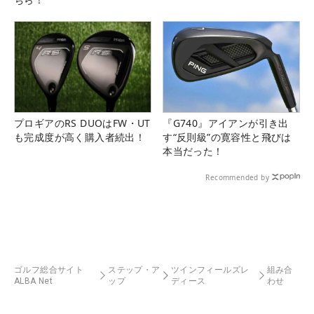
プロギアのRS DUOはFW・UT
『G740』アイアンが引き出
も完成度が高く購入者続出！
す“反則級”の寛容性と飛びは
本当だった！
Recommended by
ゴルフ総合サイト
ステップ・ア
ツインフィールズレ
組み合
ALBA Net
ップ
ディース
わせ