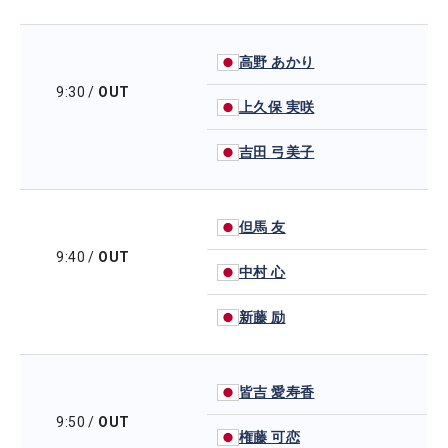
高野 あかり
9:30
/
OUT
上久保 実咲
吉田 弓美子
但馬 友
9:40
/
OUT
中村 心
新藤 励
皆吉 愛寿香
9:50
/
OUT
権藤 可恋