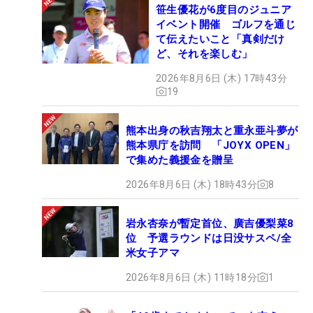
笹生優花が6度目のジュニア
イベント開催 ゴルフを通じ
て伝えたいこと「真剣だけ
ど、それを楽しむ」
2026年8月6日 (木) 17時43分
19
熊本出身の秋吉翔太と重永亜斗夢が
熊本県庁を訪問 「JOYX OPEN」
で集めた義援金を贈呈
2026年8月6日 (木) 18時43分
8
岩永杏奈が暫定首位、廣吉優梨菜8
位 予選ラウンドは日没サスペ/全
米女子アマ
2026年8月6日 (木) 11時18分
1