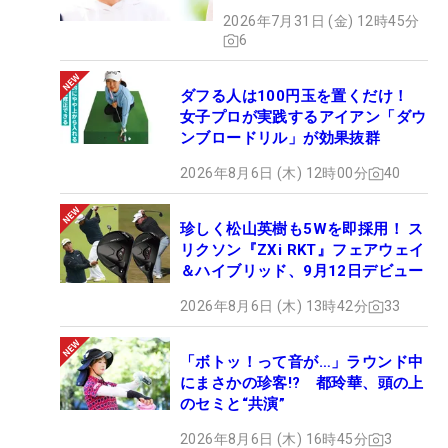
2026年7月31日 (金) 12時45分
6
ダフる人は100円玉を置くだけ！
女子プロが実践するアイアン「ダウ
ンブロードリル」が効果抜群
2026年8月6日 (木) 12時00分
40
珍しく松山英樹も5Wを即採用！ ス
リクソン『ZXi RKT』フェアウェイ
＆ハイブリッド、9月12日デビュー
2026年8月6日 (木) 13時42分
33
「ボトッ！って音が…」ラウンド中
にまさかの珍客!? 都玲華、頭の上
のセミと“共演”
2026年8月6日 (木) 16時45分
3