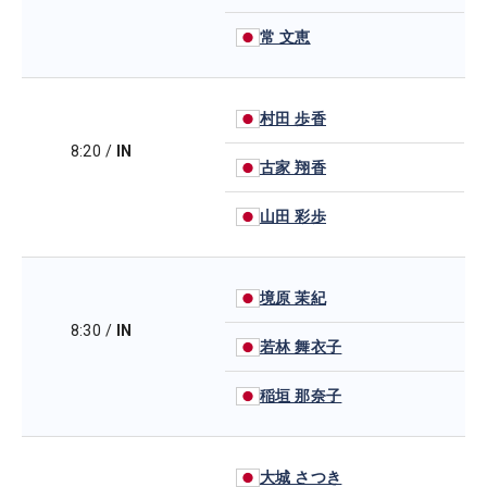
常 文恵
村田 歩香
8:20
/
IN
古家 翔香
山田 彩歩
境原 茉紀
8:30
/
IN
若林 舞衣子
稲垣 那奈子
大城 さつき