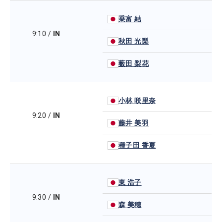
乗富 結
9:10
/
IN
秋田 光梨
薮田 梨花
小林 咲里奈
9:20
/
IN
藤井 美羽
種子田 香夏
東 浩子
9:30
/
IN
森 美穂