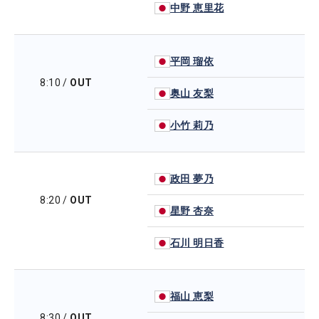
中野 恵里花
平岡 瑠依
8:10
/
OUT
奥山 友梨
小竹 莉乃
政田 夢乃
8:20
/
OUT
星野 杏奈
石川 明日香
福山 恵梨
8:30
/
OUT