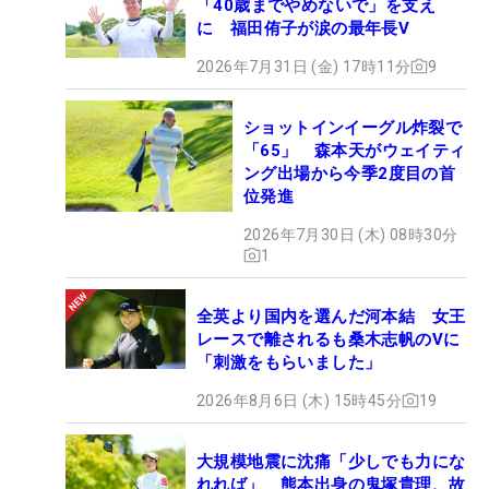
「40歳までやめないで」を支え
に 福田侑子が涙の最年長V
2026年7月31日 (金) 17時11分
9
ショットインイーグル炸裂で
「65」 森本天がウェイティ
ング出場から今季2度目の首
位発進
2026年7月30日 (木) 08時30分
1
全英より国内を選んだ河本結 女王
レースで離されるも桑木志帆のVに
「刺激をもらいました」
2026年8月6日 (木) 15時45分
19
大規模地震に沈痛「少しでも力にな
れれば」 熊本出身の鬼塚貴理、故