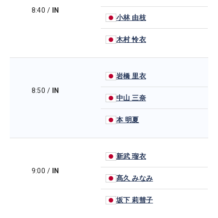
8:40
/
IN
小林 由枝
木村 怜衣
岩橋 里衣
8:50
/
IN
中山 三奈
本 明夏
新武 瑠衣
9:00
/
IN
髙久 みなみ
坂下 莉彗子