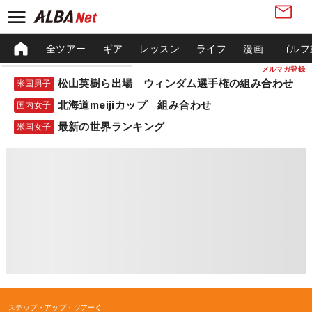
全ツアー
ギア
レッスン
ライフ
漫画
ゴルフ
メルマガ登録
松山英樹ら出場 ウィンダム選手権の組み合わせ
米国男子
北海道meijiカップ 組み合わせ
国内女子
最新の世界ランキング
米国女子
ステップ・アップ・ツアー