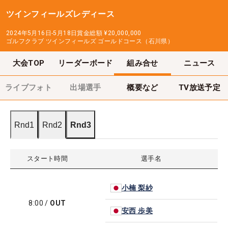
ツインフィールズレディース
2024年5月16日-5月18日
賞金総額
¥20,000,000
ゴルフクラブ ツインフィールズ ゴールドコース（石川県）
大会TOP
リーダーボード
組み合せ
ニュース
ライブフォト
出場選手
概要など
TV放送予定
Rnd1
Rnd2
Rnd3
スタート時間
選手名
小楠 梨紗
8:00
/
OUT
安西 歩美