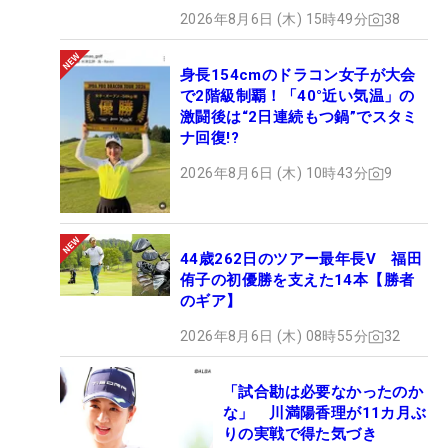
2026年8月6日 (木) 15時49分
38
身長154cmのドラコン女子が大会
で2階級制覇！「40°近い気温」の
激闘後は“2日連続もつ鍋”でスタミ
ナ回復!?
2026年8月6日 (木) 10時43分
9
44歳262日のツアー最年長V 福田
侑子の初優勝を支えた14本【勝者
のギア】
2026年8月6日 (木) 08時55分
32
「試合勘は必要なかったのか
な」 川満陽香理が11カ月ぶ
りの実戦で得た気づき