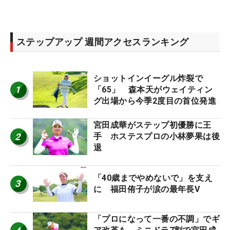
ステップアップ 週間アクセスランキング
ショットインイーグル炸裂で
1
「65」 森本天がウェイティン
グ出場から今季2度目の首位発進
宮田成華がステップ初優勝に王
2
手 ホステスプロの小林夢果は後
退
「40歳までやめないで」を支え
3
に 福田侑子が涙の最年長V
「プロになって一番の不調」でギ