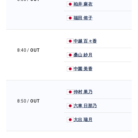
柏井 麻衣
福田 侑子
中越 百々香
8:40
/
OUT
桑山 紗月
中園 美香
仲村 果乃
8:50
/
OUT
六車 日那乃
大出 瑞月