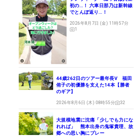
初の…！ 六車日那乃は新幹線
でとんぼ返り…！
2026年8月7日 (金) 11時57分
1
44歳262日のツアー最年長V 福田
侑子の初優勝を支えた14本【勝者
のギア】
2026年8月6日 (木) 08時55分
32
大規模地震に沈痛「少しでも力にな
れれば」 熊本出身の鬼塚貴理、故
郷への思い胸にプレー