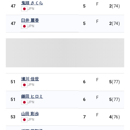
鬼頭 さくら
F
5
2
47
(74)
JPN
臼井 麗香
F
5
2
47
(74)
JPN
瀬川 佳世
F
6
5
51
(77)
JPN
鎌田 ヒロミ
F
6
5
51
(77)
JPN
山田 彩歩
F
7
4
53
(76)
JPN