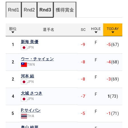
Rnd1
Rnd2
Rnd3
獲得賞金
順位
HOLE
TODAY
選手名
SC
新海 美優
F
-9
-5
1
(67)
JPN
ウー・チャイェン
F
-8
-4
2
(68)
TWN
河本 結
F
-8
-3
2
(69)
JPN
大城 さつき
F
-7
1
4
(73)
JPN
P.サイパン
F
-5
-1
5
(71)
THA
奥山 純菜