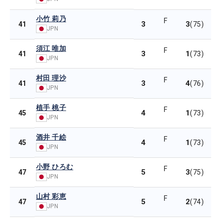
小竹 莉乃
F
3
3
41
(75)
JPN
須江 唯加
F
3
1
41
(73)
JPN
村田 理沙
F
3
4
41
(76)
JPN
植手 桃子
F
4
1
45
(73)
JPN
酒井 千絵
F
4
1
45
(73)
JPN
小野 ひろむ
F
5
3
47
(75)
JPN
山村 彩恵
F
5
2
47
(74)
JPN