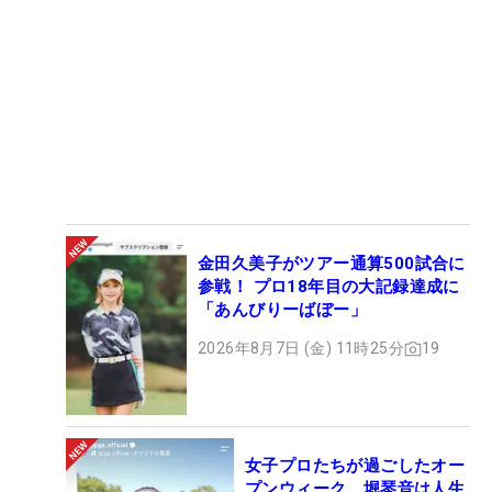
金田久美子がツアー通算500試合に
参戦！ プロ18年目の大記録達成に
「あんびりーばぼー」
2026年8月7日 (金) 11時25分
19
女子プロたちが過ごしたオー
プンウィーク 堀琴音は人生