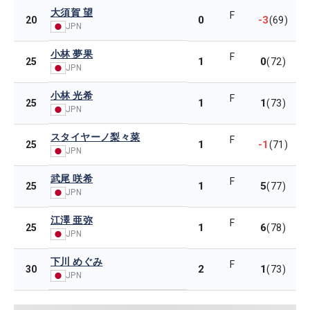
大須賀 望
F
0
-3
20
(69)
JPN
小林 夢果
F
1
0
25
(72)
JPN
小林 光希
F
1
1
25
(73)
JPN
スタイヤーノ梨々菜
F
1
-1
25
(71)
JPN
武尾 咲希
F
1
5
25
(77)
JPN
江澤 亜弥
F
1
6
25
(78)
JPN
下川 めぐみ
F
2
1
30
(73)
JPN