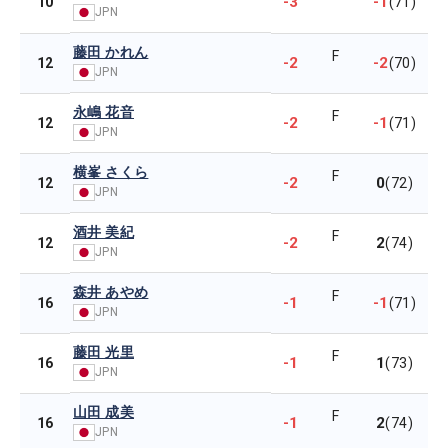
-3
-1
10
(71)
JPN
藤田 かれん
F
-2
-2
12
(70)
JPN
永嶋 花音
F
-2
-1
12
(71)
JPN
横峯 さくら
F
-2
0
12
(72)
JPN
酒井 美紀
F
-2
2
12
(74)
JPN
森井 あやめ
F
-1
-1
16
(71)
JPN
藤田 光里
F
-1
1
16
(73)
JPN
山田 成美
F
-1
2
16
(74)
JPN