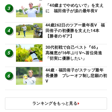
「40歳までやめないで」を支え
3
に 福田侑子が涙の最年長V
44歳262日のツアー最年長V 福
4
田侑子の初優勝を支えた14本
【勝者のギア】
30代初戦で自己ベスト『65』
5
髙橋恵が16年ぶりVへ首位発進
「切実に優勝したい」
44歳・福田侑子がステップ最年
6
長優勝 プレーオフ制し悲願の初
V
ランキングをもっと見る