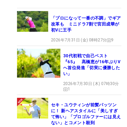
「プロになって一番の不調」でギア
改革も ミニドラ7割で宮田成華が
初Vに王手
2026年7月31日 (金) 08時27分
9
30代初戦で自己ベスト
『65』 髙橋恵が16年ぶりV
へ首位発進「切実に優勝した
い」
2026年7月30日 (木) 07時30分
1
セキ・ユウティンが前髪パッツン
に！ 新ヘアスタイルに「美しすぎ
て怖い」「プロゴルファーには見え
ない」とコメント殺到