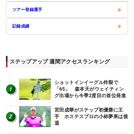
→
ツアー登録選手
→
記録成績
ステップアップ 週間アクセスランキング
ショットインイーグル炸裂で
1
「65」 森本天がウェイティン
グ出場から今季2度目の首位発進
宮田成華がステップ初優勝に王
2
手 ホステスプロの小林夢果は後
退