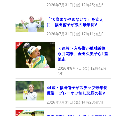
2026年7月31日 (金) 12時45分
6
「40歳までやめないで」を支え
に 福田侑子が涙の最年長V
2026年7月31日 (金) 17時11分
9
＜速報＞入谷響が単独首位
永井花奈、金田久美子ら1差
追走
2026年8月7日 (金) 12時42分
1
44歳・福田侑子がステップ最年長
優勝 プレーオフ制し悲願の初V
2026年7月31日 (金) 14時23分
1