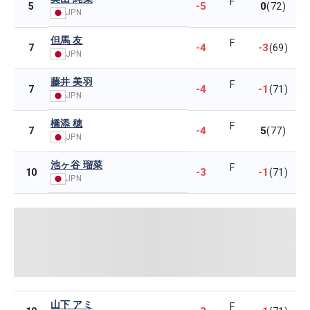
F
-5
0
5
(72)
JPN
但馬 友
F
-4
-3
7
(69)
JPN
藤井 美羽
F
-4
-1
7
(71)
JPN
橋添 穂
F
-4
5
7
(77)
JPN
池ヶ谷 瑠菜
F
-3
-1
10
(71)
JPN
山下 アミ
F