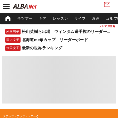
全ツアー
ギア
レッスン
ライフ
漫画
ゴルフ
メルマガ登録
松山英樹ら出場 ウィンダム選手権のリーダーボード
米国男子
北海道meijiカップ リーダーボード
国内女子
最新の世界ランキング
米国女子
ステップ・アップ・ツアー