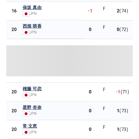
保坂 真由
F
-1
2
16
(74)
JPN
西畑 萌香
F
0
0
20
(72)
JPN
権藤 可恋
F
0
-1
20
(71)
JPN
星野 杏奈
F
0
1
20
(73)
JPN
常 文恵
F
0
1
20
(73)
JPN