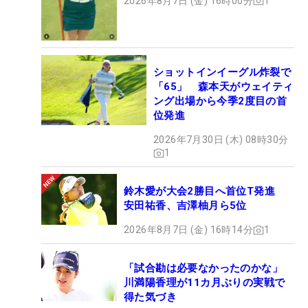
2026年8月7日 (金) 16時00分
1
ショットインイーグル炸裂で
「65」 森本天がウェイティ
ング出場から今季2度目の首
位発進
2026年7月30日 (木) 08時30分
1
鈴木愛が大会2勝目へ首位T発進
安田祐香、吉澤柚月ら5位
2026年8月7日 (金) 16時14分
1
「試合勘は必要なかったのかな」
川満陽香理が11カ月ぶりの実戦で
得た気づき