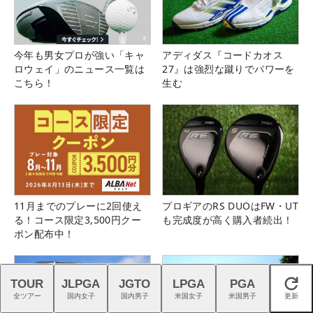
今年も男女プロが強い「キャ
アディダス『コードカオス
ロウェイ」のニュース一覧は
27』は強烈な蹴りでパワーを
こちら！
生む
11月までのプレーに2回使え
プロギアのRS DUOはFW・UT
る！コース限定3,500円クー
も完成度が高く購入者続出！
ポン配布中！
TOUR
JLPGA
JGTO
LPGA
PGA
閉じる
全ツアー
国内女子
国内男子
米国女子
米国男子
更新