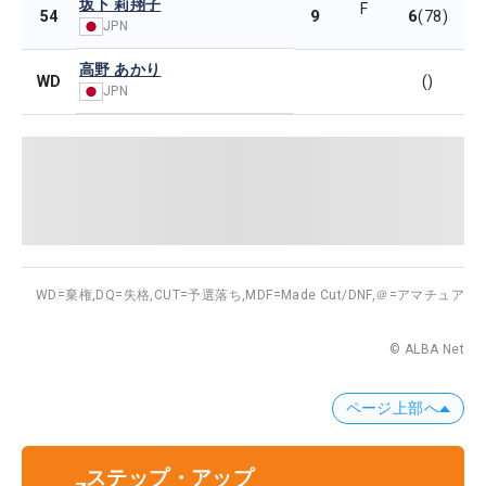
坂下 莉翔子
F
9
6
54
(78)
JPN
高野 あかり
WD
()
JPN
WD=棄権,
DQ=失格,
CUT=予選落ち,
MDF=Made Cut/DNF,
＠=アマチュア
© ALBA Net
ページ上部へ
ステップ・アップ