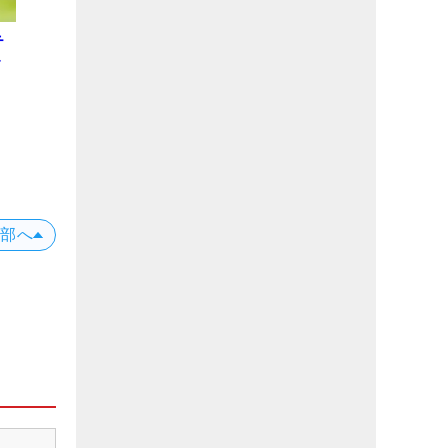
テ
レ
上部へ