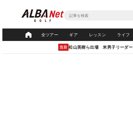
全ツアー
ギア
レッスン
ライフ
松山英樹ら出場 米男子リーダー
注目