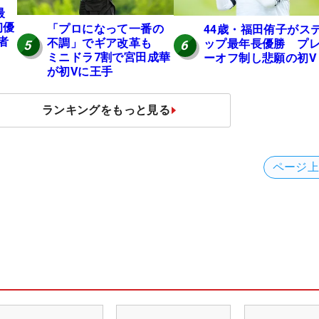
最
初優
「プロになって一番の
44歳・福田侑子がス
者
不調」でギア改革も
ップ最年長優勝 プ
5
6
ミニドラ7割で宮田成華
ーオフ制し悲願の初V
が初Vに王手
ランキングをもっと見る
ページ