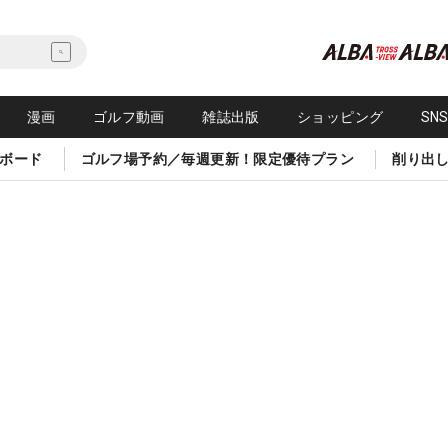
漫画
ゴルフ動画
雑誌出版
ショッピング
SN
ボード
ゴルフ場予約／毎週更新！限定優待プラン
削り出