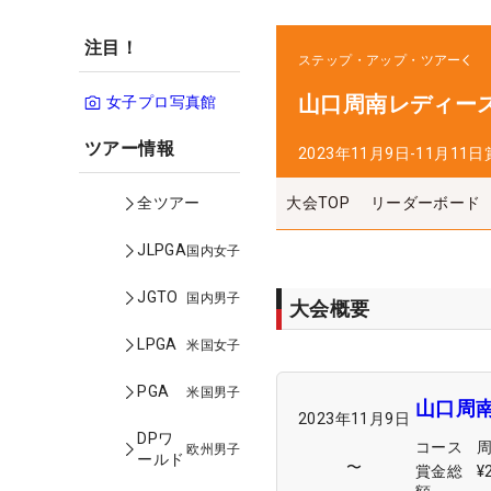
注目！
ステップ・アップ・ツアー
山口周南レディー
女子プロ写真館
ツアー情報
2023年11月9日-11月11日
大会TOP
リーダーボード
全ツアー
JLPGA
国内女子
JGTO
国内男子
大会概要
LPGA
米国女子
PGA
米国男子
山口周
2023年11月9日
DPワ
コース
欧州男子
ールド
〜
賞金総
¥