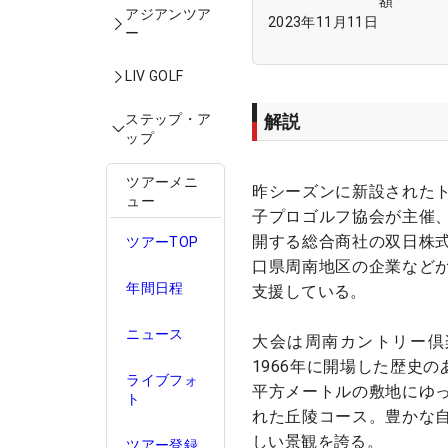
額
アジアンツア
2023年11月11日
ー
LIV GOLF
解説
ステップ・ア
ップ
ツアーメニ
昨シーズンに新設された
ュー
子プロゴルフ協会が主催
開する総合商社の双日株
ツアーTOP
口県周南地区の企業など
年間日程
支援している。
ニュース
大会は周南カントリー倶
1966年に開場した歴史の
ライブフォ
平方メートルの敷地にゆ
ト
れた丘陵コース。豊かな
しい景観を誇る。
ツアー登録