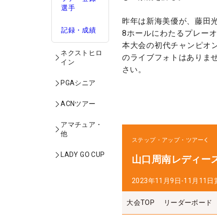
選手
昨年は新海美優が、藤田
記録・成績
8ホールにわたるプレー
本大会の初代チャンピオン
ネクストヒロ
のライブフォトはありま
イン
さい。
PGAシニア
ACNツアー
アマチュア・
他
ステップ・アップ・ツアー
LADY GO CUP
山口周南レディー
2023年11月9日-11月11日
大会TOP
リーダーボード