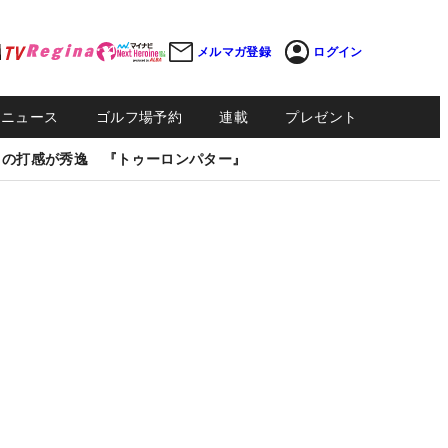
メルマガ登録
ログイン
Sニュース
ゴルフ場予約
連載
プレゼント
しの打感が秀逸 『トゥーロンパター』