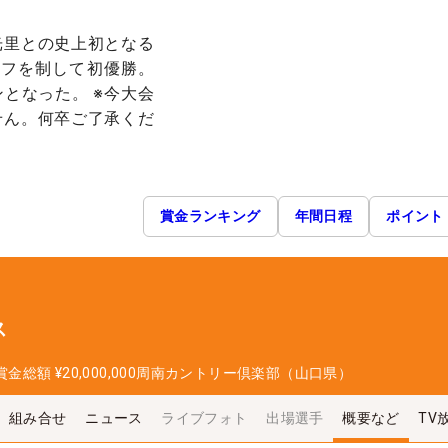
光里との史上初となる
オフを制して初優勝。
となった。 ※今大会
せん。何卒ご了承くだ
賞金ランキング
年間日程
ポイント
ス
賞金総額
¥20,000,000
周南カントリー倶楽部（山口県）
組み合せ
ニュース
ライブフォト
出場選手
概要など
TV