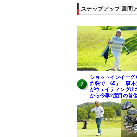
ステップアップ 週間
ショットインイーグ
炸裂で「65」 森本
1
がウェイティング出
から今季2度目の首
進