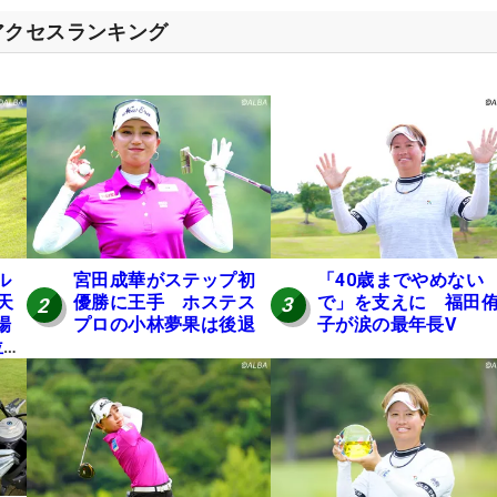
アクセスランキング
「40歳までやめない
ル
宮田成華がステップ初
で」を支えに 福田
天
優勝に王手 ホステス
3
2
子が涙の最年長V
場
プロの小林夢果は後退
位発