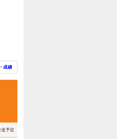
・成績
放送予定