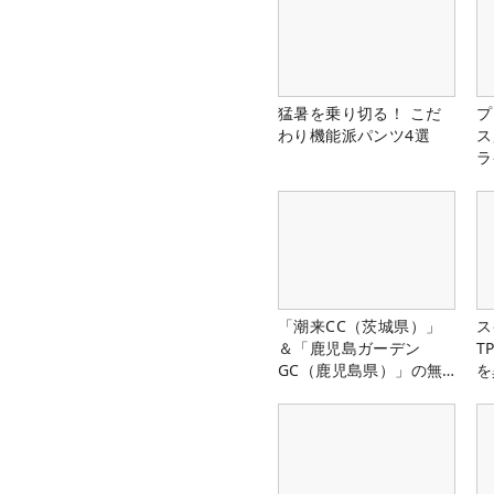
猛暑を乗り切る！ こだ
プ
わり機能派パンツ4選
ス
ラ
「潮来CC（茨城県）」
ス
＆「鹿児島ガーデン
T
GC（鹿児島県）」の無
を
料プレー券が当たる！！