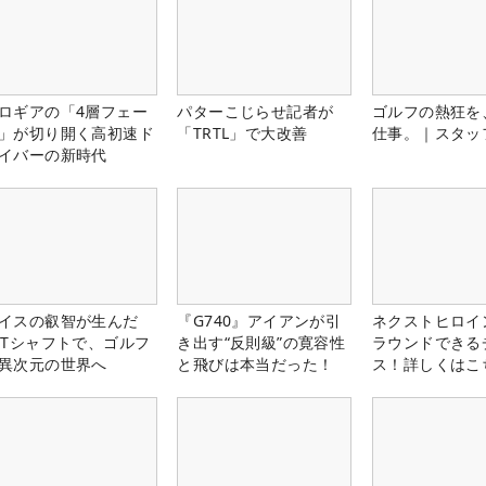
ロギアの「4層フェー
パターこじらせ記者が
ゴルフの熱狂を
」が切り開く高初速ド
「TRTL」で大改善
仕事。｜スタッ
イバーの新時代
イスの叡智が生んだ
『G740』アイアンが引
ネクストヒロイ
PTシャフトで、ゴルフ
き出す“反則級”の寛容性
ラウンドできる
異次元の世界へ
と飛びは本当だった！
ス！詳しくはこ