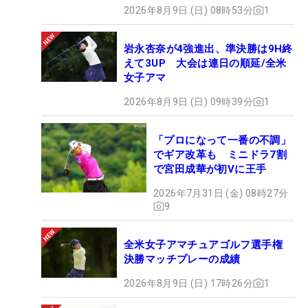
2026年8月9日 (日) 08時53分
1
岩永杏奈が4強進出、準決勝は9H終
えて3UP 大会は連日の順延/全米
女子アマ
2026年8月9日 (日) 09時39分
1
「プロになって一番の不調」
でギア改革も ミニドラ7割
で宮田成華が初Vに王手
2026年7月31日 (金) 08時27分
9
全米女子アマチュアゴルフ選手権
決勝マッチプレーの成績
2026年8月9日 (日) 17時26分
1