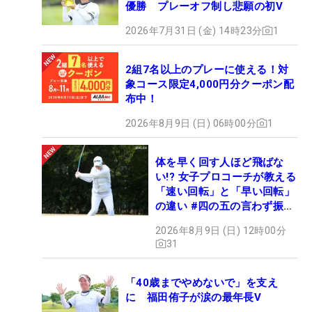
優勝 プレーオフ制し悲願の初V
2026年7月31日 (金) 14時23分
1
2組7名以上のプレーに使える！対
象コース限定4,000円分クーポン配
布中！
2026年8月9日 (日) 06時00分
1
体を早く回す人ほど飛ばな
い!? 女子プロコーチが教える
「速い回転」と「早い回転」
の違い #四の五の言わず振り
氣れ
2026年8月9日 (日) 12時00分
31
「40歳までやめないで」を支え
に 福田侑子が涙の最年長V