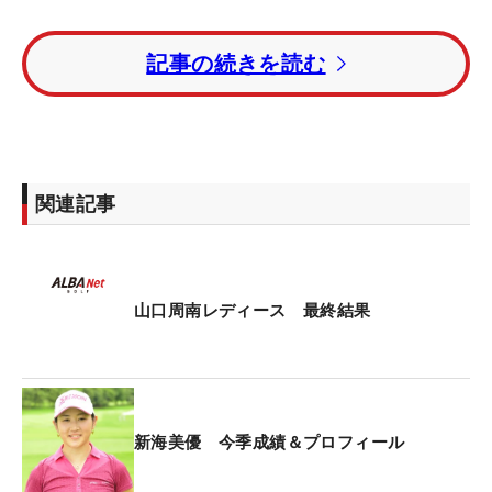
一時単独首位に立っていた河本結は後半に失速。ト
記事の続きを読む
ータル8アンダーで新海には1打及ばず、これで3週
連続の2位フィニッシュとなった。
同じく2位に入った賞金ランキング1位のウー・チャ
イェン（台湾）は、158万円を加算。来週の最終戦
関連記事
を前に、賞金女王タイトルを確定させた。
トータル7アンダー・4位に大城さつき。トータル5
アンダー・5位タイには奥山純菜とP.サイパン（タ
山口周南レディース 最終結果
イ）が入った。
山下アミはトータル3アンダー・10位タイに入り、
ローアマチュアを獲得。前週Vのスタイヤーノ梨々
新海美優 今季成績＆プロフィール
菜はトータル1オーバー・25位タイで3日間を終え
た。