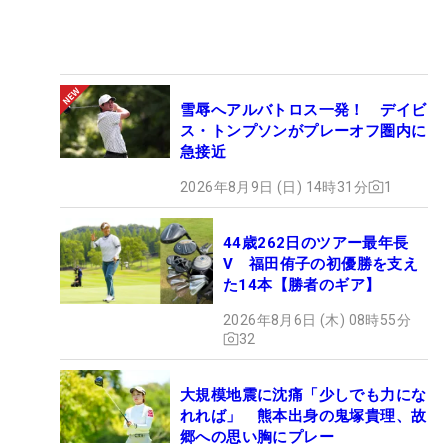
雪辱へアルバトロス一発！ デイビ
ス・トンプソンがプレーオフ圏内に
急接近
2026年8月9日 (日) 14時31分
1
44歳262日のツアー最年長
V 福田侑子の初優勝を支え
た14本【勝者のギア】
2026年8月6日 (木) 08時55分
32
大規模地震に沈痛「少しでも力にな
れれば」 熊本出身の鬼塚貴理、故
郷への思い胸にプレー