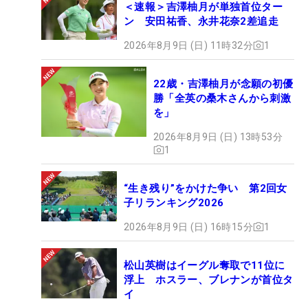
＜速報＞吉澤柚月が単独首位ター
ン 安田祐香、永井花奈2差追走
2026年8月9日 (日) 11時32分
1
22歳・吉澤柚月が念願の初優
勝「全英の桑木さんから刺激
を」
2026年8月9日 (日) 13時53分
1
“生き残り”をかけた争い 第2回女
子リランキング2026
2026年8月9日 (日) 16時15分
1
松山英樹はイーグル奪取で11位に
浮上 ホスラー、ブレナンが首位タ
イ