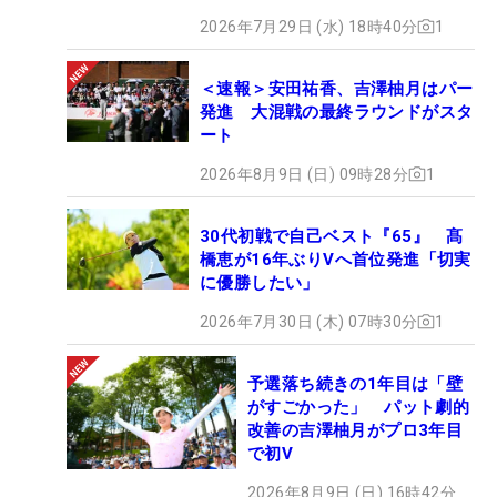
2026年7月29日 (水) 18時40分
1
＜速報＞安田祐香、吉澤柚月はパー
発進 大混戦の最終ラウンドがスタ
ート
2026年8月9日 (日) 09時28分
1
30代初戦で自己ベスト『65』 髙
橋恵が16年ぶりVへ首位発進「切実
に優勝したい」
2026年7月30日 (木) 07時30分
1
予選落ち続きの1年目は「壁
がすごかった」 パット劇的
改善の吉澤柚月がプロ3年目
で初V
2026年8月9日 (日) 16時42分