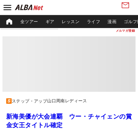
全ツアー
ギア
レッスン
ライフ
漫画
ゴルフ
メルマガ登録
山口周南レディース
ステップ・アップ
新海美優が大会連覇 ウー・チャイェンの賞
金女王タイトル確定