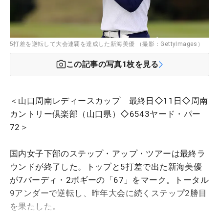
5打差を逆転して大会連覇を達成した新海美優 （撮影：GettyImages）
この記事の写真
1
枚を見る
＜山口周南レディースカップ 最終日◇11日◇周南
カントリー倶楽部（山口県）◇6543ヤード・パー
72＞
国内女子下部のステップ・アップ・ツアーは最終ラ
ウンドが終了した。トップと5打差で出た新海美優
が7バーディ・2ボギーの「67」をマーク。トータル
9アンダーで逆転し、昨年大会に続くステップ2勝目
を果たした。