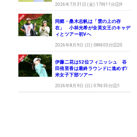
2026年7月31日 (金) 17時11分
9
同郷・桑木志帆は「雲の上の存
在」 小林光希が全英女王のキャデ
ィとツアー初Vへ
2026年8月9日 (日) 08時03分
20
伊藤二花は52位フィニッシュ 谷
田侑里香は最終ラウンドに進めず/
米女子下部ツアー
2026年8月9日 (日) 07時35分
1