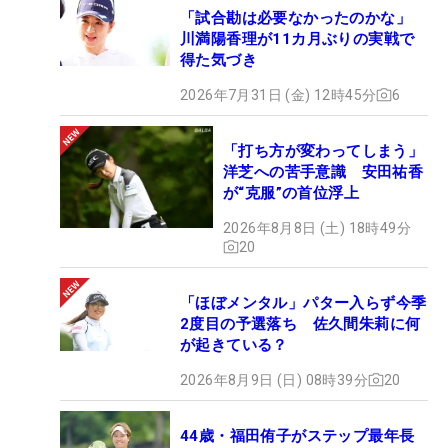
「試合勘は必要なかったのかな」
川満陽香理が11カ月ぶりの実戦で
得た気づき
2026年7月31日 (金) 12時45分
6
「打ち方が変わってしまう」
洋芝への苦手意識 安田祐香
が“克服”の首位浮上
2026年8月8日 (土) 18時49分
20
「ほぼメンタル」パター入らず今季
2度目の予選落ち 佐久間朱莉に何
が起きている？
2026年8月9日 (日) 08時39分
20
44歳・福田侑子がステップ最年長