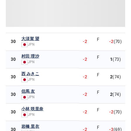
大須賀 望
F
-2
-2
30
(70)
JPN
村田 理沙
F
-2
1
30
(73)
JPN
西 みきこ
F
-2
2
30
(74)
JPN
但馬 友
F
-2
2
30
(74)
JPN
小林 咲里奈
F
-2
-2
30
(70)
JPN
岩橋 里衣
F
-2
-3
30
(69)