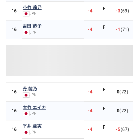
小竹 莉乃
F
-4
-3
16
(69)
JPN
吉田 藍子
F
-4
-1
16
(71)
JPN
丹 萌乃
F
-4
0
16
(72)
JPN
大竹 エイカ
F
-4
0
16
(72)
JPN
平井 亜実
F
-4
-5
16
(67)
JPN