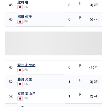
北村 響
F
0
3
45
(75)
JPN
福田 侑子
F
0
5
45
(77)
JPN
森井 あやめ
F
0
-1
45
(71)
JPN
藤田 光里
F
1
3
52
(75)
JPN
立浦 葉由乃
F
1
2
52
(74)
JPN