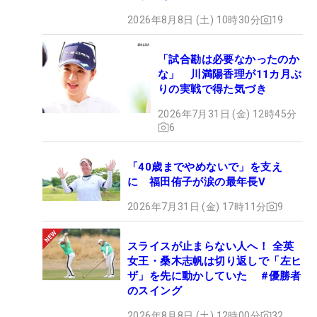
2026年8月8日 (土) 10時30分
19
「試合勘は必要なかったのか
な」 川満陽香理が11カ月ぶ
りの実戦で得た気づき
2026年7月31日 (金) 12時45分
6
「40歳までやめないで」を支え
に 福田侑子が涙の最年長V
2026年7月31日 (金) 17時11分
9
スライスが止まらない人へ！ 全英
女王・桑木志帆は切り返しで「左ヒ
ザ」を先に動かしていた #優勝者
のスイング
2026年8月8日 (土) 12時00分
32