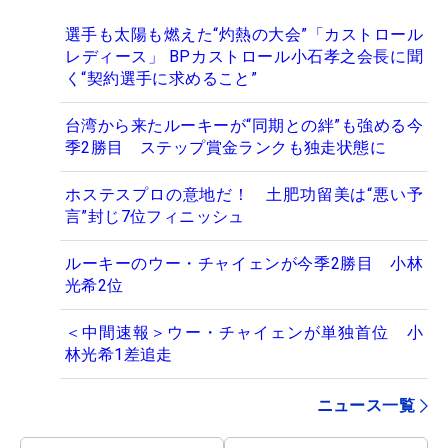
選手も太陽も燃えた“灼熱の大会”「カストロール
レディース」 BPカストロール小石孝之会長に聞
く“契約選手に求めること”
台湾から来たルーキーが“同期との絆”も強める今
季2勝目 ステップ賞金ランクも独走状態に
ホステスプロの意地だ！ 土肥功留美は“悪い予
言”封じ7位フィニッシュ
ルーキーのウー・チャイェンが今季2勝目 小林
光希2位
＜中間速報＞ウー・チャイェンが単独首位 小
林光希1差追走
ニュース一覧