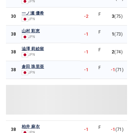
JPN
一ノ瀬 優希
F
-2
3
30
(75)
JPN
山村 彩恵
F
-1
1
38
(73)
JPN
澁澤 莉絵留
F
-1
2
38
(74)
JPN
倉田 珠里亜
F
-1
-1
38
(71)
JPN
柏井 麻衣
F
-1
-1
38
(71)
JPN