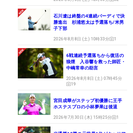
石川遼は終盤の4連続バーディで決
勝進出 杉浦悠太は予選落ち/米男
子下部
2026年8月8日 (土) 10時33分
1
6戦連続予選落ちから復活の
狼煙 入谷響を救った師匠・
中嶋常幸の助言
2026年8月8日 (土) 07時45分
19
宮田成華がステップ初優勝に王手
ホステスプロの小林夢果は後退
2026年7月30日 (木) 15時25分
1