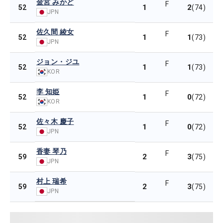
金宮 みかど
F
1
2
52
(74)
JPN
佐久間 綾女
F
1
1
52
(73)
JPN
ジョン・ジユ
F
1
1
52
(73)
KOR
李 知姫
F
1
0
52
(72)
KOR
佐々木 慶子
F
1
0
52
(72)
JPN
香妻 琴乃
F
2
3
59
(75)
JPN
村上 瑞希
F
2
3
59
(75)
JPN