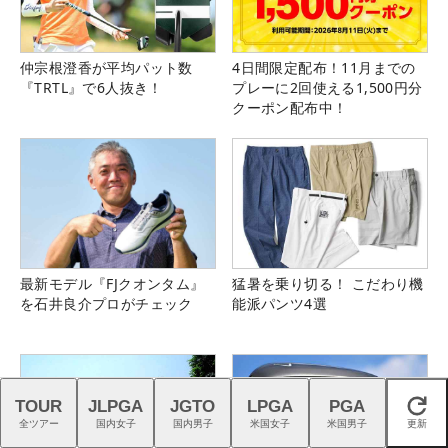
仲宗根澄香が平均パット数
4日間限定配布！11月までの
『TRTL』で6人抜き！
プレーに2回使える1,500円分
クーポン配布中！
最新モデル『FJクオンタム』
猛暑を乗り切る！ こだわり機
を石井良介プロがチェック
能派パンツ4選
TOUR
JLPGA
JGTO
LPGA
PGA
閉じる
全ツアー
国内女子
国内男子
米国女子
米国男子
更新