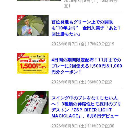
2026年8月8日 (土) 13時04分
1
首位発進もグリーン上での開眼
も“10年ぶり” 金田久美子「あと1
回は勝ちたい」
2026年8月7日 (金) 17時29分
19
4日間の期間限定配布！11月までの
プレーに2回使える1,500円＆1,000
円分クーポン！
2026年8月8日 (土) 06時00分
2
スイング中のブレをなくしたい人
へ！ 3種類の伸縮性ヒモ採用のブリ
ヂストン『ZSP-BITER LIGHT
MAGICLACE』、8月8日デビュー
2026年8月8日 (土) 11時30分
30