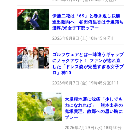
伊藤二花は「69」と巻き返し決勝
進出圏内へ 谷田侑里香は予選落ち
濃厚/米女子下部ツアー
2026年8月8日 (土) 10時15分
1
ゴルフウェアとは一味違うギャップ
にノックアウト！ ファンが惚れ直
した「ドレス姿が完璧すぎる女子プ
ロ」神10
2026年8月7日 (金) 19時45分
111
大規模地震に沈痛「少しでも
力になれれば」 熊本出身の
鬼塚貴理、故郷への思い胸に
プレー
2026年7月29日 (水) 18時40分