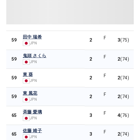
田中 瑞希
F
2
3
59
(75)
JPN
鬼頭 さくら
F
2
2
59
(74)
JPN
東 葵
F
2
2
59
(74)
JPN
東 風花
F
2
2
59
(74)
JPN
斉藤 愛璃
F
3
4
65
(76)
JPN
佐藤 靖子
F
3
2
65
(74)
JPN