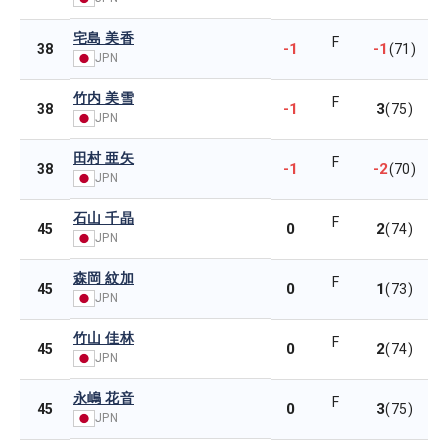
宅島 美香
F
-1
-1
38
(71)
JPN
竹内 美雪
F
-1
3
38
(75)
JPN
田村 亜矢
F
-1
-2
38
(70)
JPN
石山 千晶
F
0
2
45
(74)
JPN
森岡 紋加
F
0
1
45
(73)
JPN
竹山 佳林
F
0
2
45
(74)
JPN
永嶋 花音
F
0
3
45
(75)
JPN