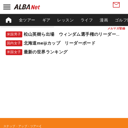
全ツアー
ギア
レッスン
ライフ
漫画
ゴルフ
メルマガ登録
松山英樹ら出場 ウィンダム選手権のリーダーボード
米国男子
北海道meijiカップ リーダーボード
国内女子
最新の世界ランキング
米国女子
ステップ・アップ・ツアー