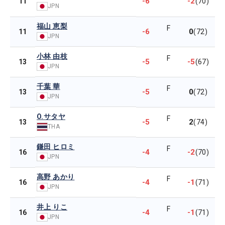
-6
-2
11
(70)
JPN
福山 恵梨
F
-6
0
11
(72)
JPN
小林 由枝
F
-5
-5
13
(67)
JPN
千葉 華
F
-5
0
13
(72)
JPN
O.サタヤ
F
-5
2
13
(74)
THA
鎌田 ヒロミ
F
-4
-2
16
(70)
JPN
高野 あかり
F
-4
-1
16
(71)
JPN
井上 りこ
F
-4
-1
16
(71)
JPN