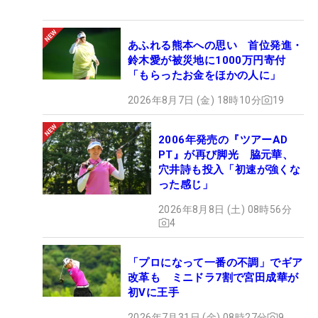
あふれる熊本への思い 首位発進・
鈴木愛が被災地に1000万円寄付
「もらったお金をほかの人に」
2026年8月7日 (金) 18時10分
19
2006年発売の『ツアーAD
PT』が再び脚光 脇元華、
穴井詩も投入「初速が強くな
った感じ」
2026年8月8日 (土) 08時56分
4
「プロになって一番の不調」でギア
改革も ミニドラ7割で宮田成華が
初Vに王手
2026年7月31日 (金) 08時27分
9