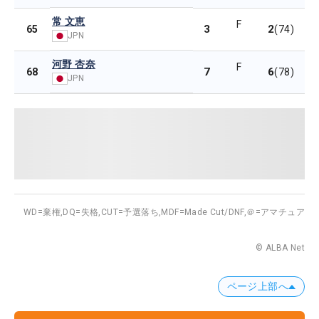
常 文恵
F
3
2
65
(74)
JPN
河野 杏奈
F
7
6
68
(78)
JPN
WD=棄権,
DQ=失格,
CUT=予選落ち,
MDF=Made Cut/DNF,
＠=アマチュア
© ALBA Net
ページ上部へ