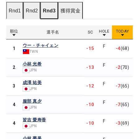
Rnd1
Rnd2
Rnd3
獲得賞金
順位
HOLE
TODAY
選手名
SC
ウー・チャイェン
F
-15
-4
1
(68)
TWN
小林 光希
F
-13
-2
2
(70)
JPN
成澤 祐美
F
-12
-7
3
(65)
JPN
服部 真夕
F
-10
-7
4
(65)
JPN
皆吉 愛寿香
F
-10
-3
4
(69)
JPN
小林 夢果