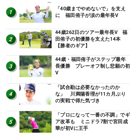
「40歳までやめないで」を支え
1
に 福田侑子が涙の最年長V
44歳262日のツアー最年長V 福
2
田侑子の初優勝を支えた14本
【勝者のギア】
44歳・福田侑子がステップ最年
3
長優勝 プレーオフ制し悲願の初
V
「試合勘は必要なかったのか
4
な」 川満陽香理が11カ月ぶり
の実戦で得た気づき
「プロになって一番の不調」でギ
5
ア改革も ミニドラ7割で宮田成
華が初Vに王手