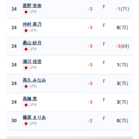
星野 杏奈
F
-3
-1
24
(71)
JPN
仲村 果乃
F
-3
0
24
(72)
JPN
桑山 紗月
F
-3
-3
24
(69)
JPN
瀬川 佳世
F
-3
1
24
(73)
JPN
髙久 みなみ
F
-3
3
24
(75)
JPN
高橋 恵
F
-3
3
24
(75)
JPN
篠原 まりあ
F
-2
0
30
(72)
JPN