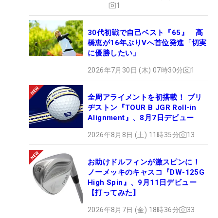
1
30代初戦で自己ベスト『65』 髙
橋恵が16年ぶりVへ首位発進「切実
に優勝したい」
2026年7月30日 (木) 07時30分
1
全周アライメントを初搭載！ ブリ
ヂストン『TOUR B JGR Roll-in
Alignment』、8月7日デビュー
2026年8月8日 (土) 11時35分
13
お助けドルフィンが激スピンに！
ノーメッキのキャスコ『DW-125G
High Spin』、9月11日デビュー
【打ってみた】
2026年8月7日 (金) 18時36分
33