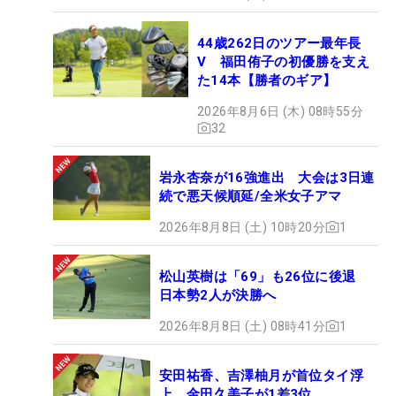
44歳262日のツアー最年長
V 福田侑子の初優勝を支え
た14本【勝者のギア】
2026年8月6日 (木) 08時55分
32
岩永杏奈が16強進出 大会は3日連
続で悪天候順延/全米女子アマ
2026年8月8日 (土) 10時20分
1
松山英樹は「69」も26位に後退
日本勢2人が決勝へ
2026年8月8日 (土) 08時41分
1
安田祐香、吉澤柚月が首位タイ浮
上 金田久美子が1差3位