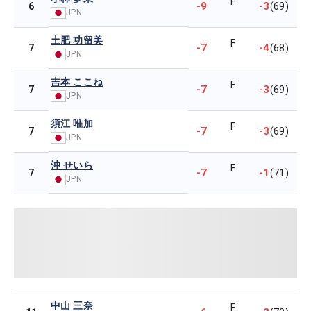
F
-9
-3
6
(69)
JPN
土肥 功留美
F
-7
-4
7
(68)
JPN
吉本 ここね
F
-7
-3
7
(69)
JPN
須江 唯加
F
-7
-3
7
(69)
JPN
沖 せいら
F
-7
-1
7
(71)
JPN
中山 三奈
F