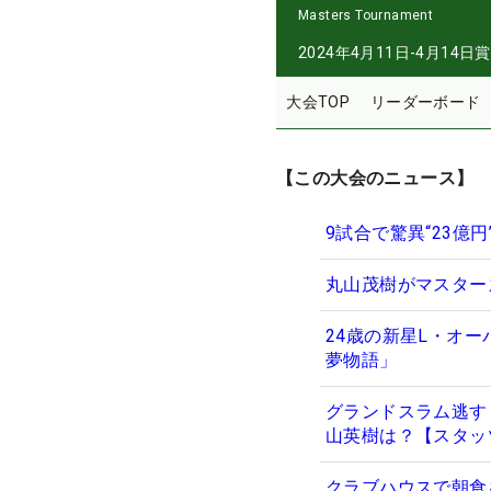
Masters Tournament
2024年4月11日-4月14日
賞
大会TOP
リーダーボード
【この大会のニュース】
9試合で驚異“23億
丸山茂樹がマスター
24歳の新星L・オー
夢物語」
グランドスラム逃す
山英樹は？【スタッ
クラブハウスで朝食