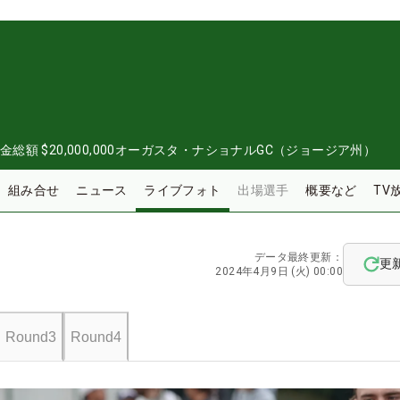
金総額
$20,000,000
オーガスタ・ナショナルGC（ジョージア州）
組み合せ
ニュース
ライブフォト
出場選手
概要など
TV
データ最終更新：
更
2024年4月9日 (火) 00:00
Round3
Round4