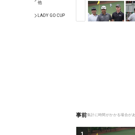
他
LADY GO CUP
事前
集計に時間がかかる場合が
1