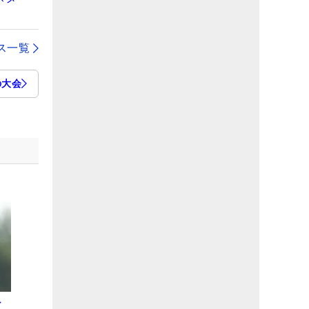
ス一覧
の大会
け