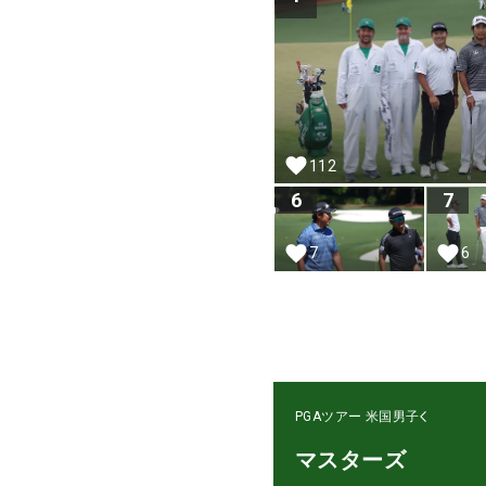
112
6
7
7
6
PGAツアー
米国男子
マスターズ