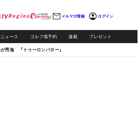
メルマガ登録
ログイン
Sニュース
ゴルフ場予約
連載
プレゼント
感が秀逸 『トゥーロンパター』