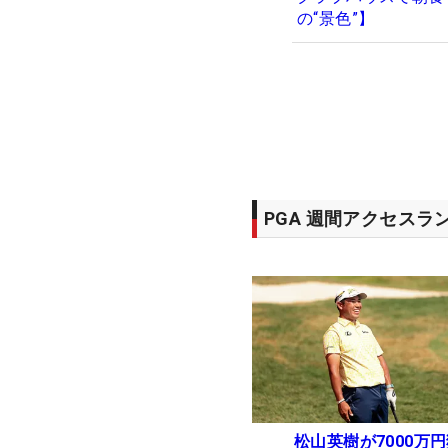
の“景色”】
PGA 週間アクセスラ
松山英樹が7000万