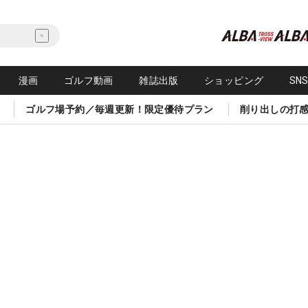
漫画
ゴルフ動画
雑誌出版
ショッピング
SN
ゴルフ場予約／毎週更新！限定優待プラン
削り出しの打