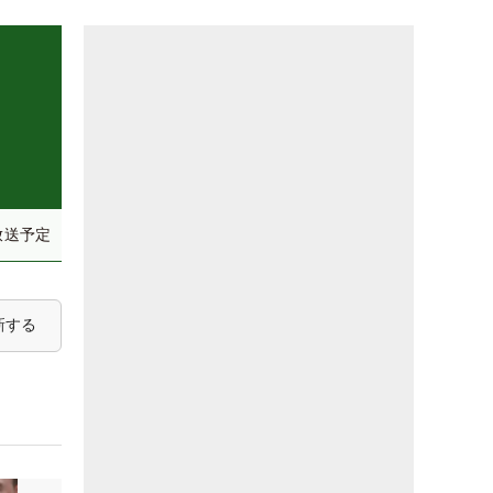
放送予定
新する