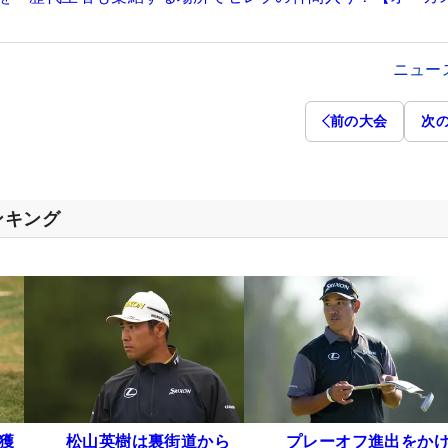
ニュー
前の大会
次
ンキング
円獲
松山英樹は裏街道から
プレーオフ進出をか