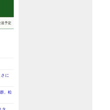
放送予定
まさに
抜群、松
スタ