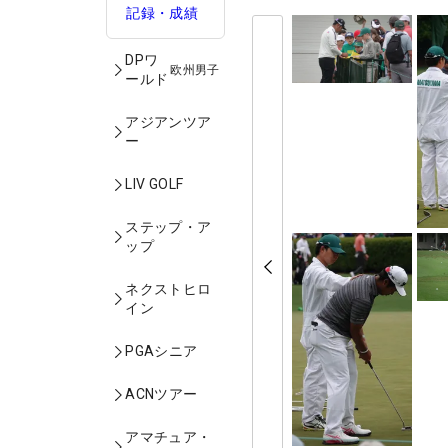
記録・成績
DPワ
欧州男子
ールド
アジアンツア
ー
LIV GOLF
ステップ・ア
ップ
ネクストヒロ
イン
PGAシニア
ACNツアー
アマチュア・