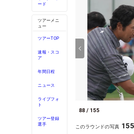
ード
ツアーメニ
ュー
ツアーTOP
速報・スコ
ア
年間日程
ニュース
ライブフォ
ト
88
/
155
ツアー登録
15
選手
このラウンドの写真