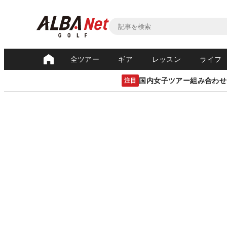
全ツアー
ギア
レッスン
ライフ
国内女子ツアー組み合わせ
注目