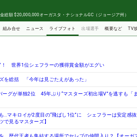
金総額
$20,000,000
オーガスタ・ナショナルGC（ジョージア州）
組み合せ
ニュース
ライブフォト
出場選手
概要など
TV
円”！ 世界1位シェフラーの獲得賞金額がエグい
ズを総括 「今年は見ごたえがあった」
バーグが単独2位 45年ぶり“マスターズ初出場V”を逃すも「
も…マキロイが2度目の“飛ばし1位”に シェフラーは安定感
ツで見るマスターズ】
を 歴代王者も集結する場所でセレブの仲間入り？【オーガ