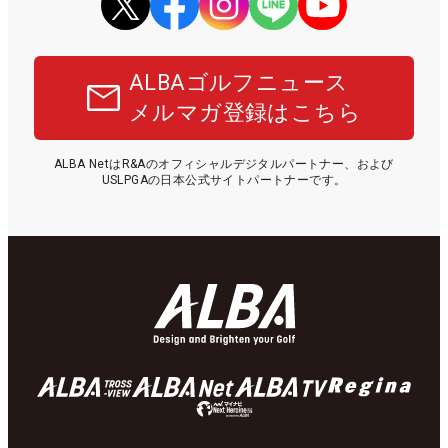
ALBAゴルフニュース
メルマガ登録はこちら
ALBA NetはR&Aのオフィシャルデジタルパートナー、および
USLPGAの日本公式サイトパートナーです。