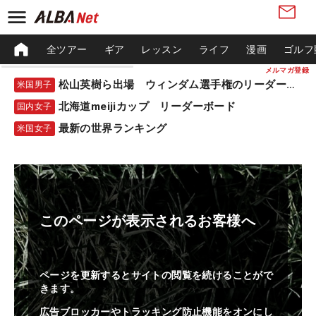
全ツアー
ギア
レッスン
ライフ
漫画
ゴルフ
メルマガ登録
松山英樹ら出場 ウィンダム選手権のリーダーボード
米国男子
北海道meijiカップ リーダーボード
国内女子
最新の世界ランキング
米国女子
このページが表示されるお客様へ
ページを更新するとサイトの閲覧を続けることがで
きます。
広告ブロッカーやトラッキング防止機能をオンにし