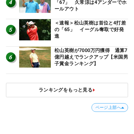
4
「67」 久常涼は4アンダーでホ
ールアウト
＜速報＞松山英樹は首位と4打差
5
の「65」 イーグル奪取で好発
進
松山英樹が7000万円獲得 通算7
6
億円越えでランクアップ【米国男
子賞金ランキング】
ランキングをもっと見る
ページ上部へ