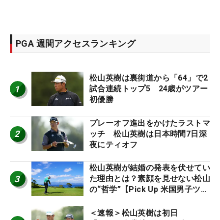
PGA 週間アクセスランキング
松山英樹は裏街道から「64」で2
1
試合連続トップ5 24歳がツアー
初優勝
プレーオフ進出をかけたラストマ
2
ッチ 松山英樹は日本時間7日深
夜にティオフ
松山英樹が結婚の発表を伏せてい
3
た理由とは？素顔を見せない松山
の“哲学”【Pick Up 米国男子ツア
ー十大ニュース】
＜速報＞松山英樹は初日