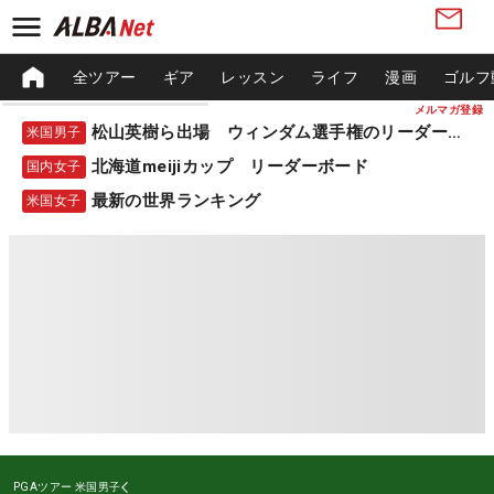
全ツアー
ギア
レッスン
ライフ
漫画
ゴルフ
メルマガ登録
松山英樹ら出場 ウィンダム選手権のリーダーボード
米国男子
北海道meijiカップ リーダーボード
国内女子
最新の世界ランキング
米国女子
PGAツアー
米国男子