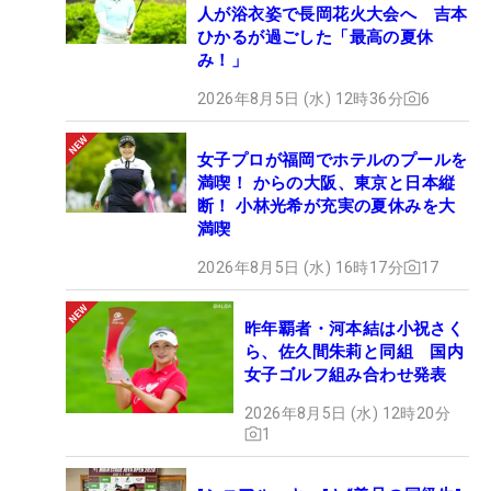
人が浴衣姿で長岡花火大会へ 吉本
ひかるが過ごした「最高の夏休
み！」
2026年8月5日 (水) 12時36分
6
女子プロが福岡でホテルのプールを
満喫！ からの大阪、東京と日本縦
断！ 小林光希が充実の夏休みを大
満喫
2026年8月5日 (水) 16時17分
17
昨年覇者・河本結は小祝さく
ら、佐久間朱莉と同組 国内
女子ゴルフ組み合わせ発表
2026年8月5日 (水) 12時20分
1