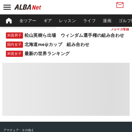
全ツアー
ギア
レッスン
ライフ
漫画
ゴルフ
メルマガ登録
松山英樹ら出場 ウィンダム選手権の組み合わせ
米国男子
北海道meijiカップ 組み合わせ
国内女子
最新の世界ランキング
米国女子
アマチュア・その他