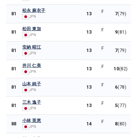
松永 麻衣子
F
13
7
81
(79)
JPN
松田 東加
F
13
9
81
(81)
JPN
安納 昭江
F
13
7
81
(79)
JPN
井川 仁美
F
13
10
81
(82)
JPN
山本 純子
F
13
6
81
(78)
JPN
三木 逸子
F
13
5
81
(77)
JPN
小林 英恵
F
14
8
88
(80)
JPN