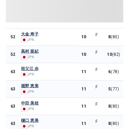
大金 寿子
F
10
8
52
(80)
JPN
高村 亜紀
F
10
10
52
(82)
JPN
祖父江 歩
F
11
6
63
(78)
JPN
堀野 恵美
F
11
5
63
(77)
JPN
中田 美枝
F
11
8
63
(80)
JPN
樋口 恵美
F
11
8
63
(80)
JPN