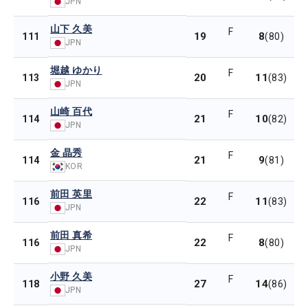
JPN
山下 久美
F
19
8
111
(80)
JPN
堀越 ゆかり
F
20
11
113
(83)
JPN
山崎 百代
F
21
10
114
(82)
JPN
金 晶秀
F
21
9
114
(81)
KOR
前田 英里
F
22
11
116
(83)
JPN
前田 真希
F
22
8
116
(80)
JPN
小野 久美
F
27
14
118
(86)
JPN