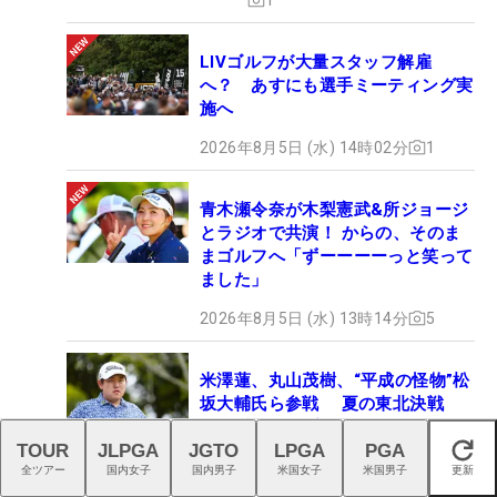
LIVゴルフが大量スタッフ解雇
へ？ あすにも選手ミーティング実
施へ
2026年8月5日 (水) 14時02分
1
青木瀬令奈が木梨憲武&所ジョージ
とラジオで共演！ からの、そのま
まゴルフへ「ずーーーーっと笑って
ました」
2026年8月5日 (水) 13時14分
5
米澤蓮、丸山茂樹、“平成の怪物”松
坂大輔氏ら参戦 夏の東北決戦
「岩手県オープン」が8日開幕
TOUR
JLPGA
JGTO
LPGA
PGA
閉じる
2026年8月5日 (水) 11時30分
1
全ツアー
国内女子
国内男子
米国女子
米国男子
更新