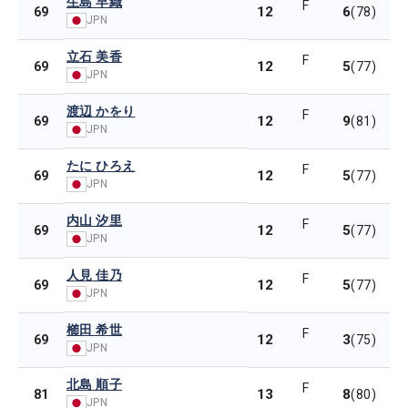
生島 早織
F
12
6
69
(78)
JPN
立石 美香
F
12
5
69
(77)
JPN
渡辺 かをり
F
12
9
69
(81)
JPN
たに ひろえ
F
12
5
69
(77)
JPN
内山 汐里
F
12
5
69
(77)
JPN
人見 佳乃
F
12
5
69
(77)
JPN
櫛田 希世
F
12
3
69
(75)
JPN
北島 順子
F
13
8
81
(80)
JPN