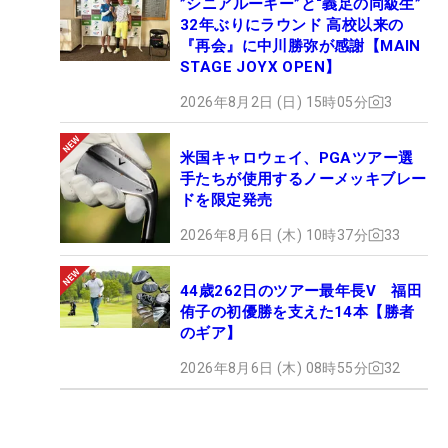
”シニアルーキー”と“義足の同級生”
32年ぶりにラウンド 高校以来の
『再会』に中川勝弥が感謝【MAIN
STAGE JOYX OPEN】
2026年8月2日 (日) 15時05分
3
米国キャロウェイ、PGAツアー選
手たちが使用するノーメッキブレー
ドを限定発売
2026年8月6日 (木) 10時37分
33
44歳262日のツアー最年長V 福田
侑子の初優勝を支えた14本【勝者
のギア】
2026年8月6日 (木) 08時55分
32