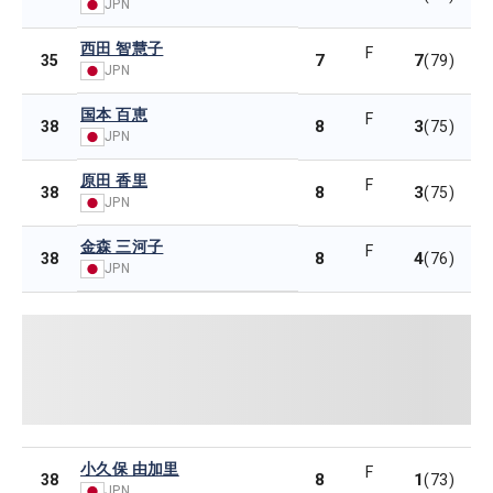
JPN
西田 智慧子
F
7
7
35
(79)
JPN
国本 百恵
F
8
3
38
(75)
JPN
原田 香里
F
8
3
38
(75)
JPN
金森 三河子
F
8
4
38
(76)
JPN
小久保 由加里
F
8
1
38
(73)
JPN