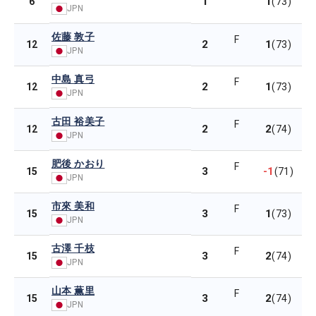
1
1
6
(73)
JPN
佐藤 敦子
F
2
1
12
(73)
JPN
中島 真弓
F
2
1
12
(73)
JPN
古田 裕美子
F
2
2
12
(74)
JPN
肥後 かおり
F
3
-1
15
(71)
JPN
市來 美和
F
3
1
15
(73)
JPN
古澤 千枝
F
3
2
15
(74)
JPN
山本 薫里
F
3
2
15
(74)
JPN