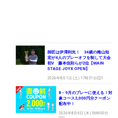
師匠は伊澤利光！ 34歳の梅山知
宏が4人のプレーオフを制して大会
初V 藤本佳則らが2位【MAIN
STAGE JOYX OPEN】
2026年8月1日 (土) 17時31分
1
8－9月のプレーに使える！対
象コース2,000円分クーポン
配布中！
2026年8月6日 (木) 06時00分
1