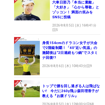
六車日那乃「本当に素敵」
「大好き」「心から尊敬」と
ゾッコン！ 満面の笑みを
SNSに投稿
2026年8月5日 (水) 16時41分
5
身長154cmのドラコン女子が大会
で2階級制覇！「40°近い気温」の
激闘後は“2日連続もつ鍋”でスタミ
ナ回復!?
2026年8月6日 (木) 10時43分
9
トップで腰を回し過ぎる人は飛ばな
い! 今だに260y飛ぶ森田理香子が
教える『お腹ドリル』
2026年8月5日 (水) 12時00分
68