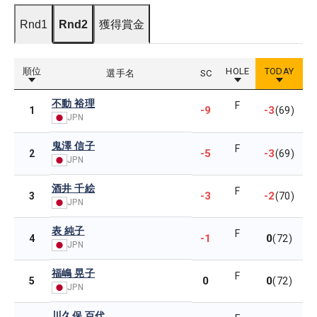
Rnd1
Rnd2
獲得賞金
順位
HOLE
TODAY
選手名
SC
不動 裕理
F
-9
-3
1
(69)
JPN
鬼澤 信子
F
-5
-3
2
(69)
JPN
酒井 千絵
F
-3
-2
3
(70)
JPN
表 純子
F
-1
0
4
(72)
JPN
福嶋 晃子
F
0
0
5
(72)
JPN
川久保 百代