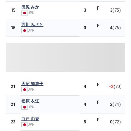
田尻 みか
F
3
3
15
(75)
JPN
西川 みさと
F
3
4
15
(76)
JPN
天沼 知恵子
F
4
-2
21
(70)
JPN
松原 衣江
F
4
2
21
(74)
JPN
白戸 由香
F
5
0
23
(72)
JPN