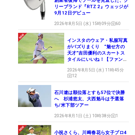
創業者復帰でソールを見直した、ク
リーブランド『RTZ 2』ウェッジが
9月12日デビュー
2026年8月5日 (水) 15時09分
60
インスタのウェア・私服写真
がバズりまくり “魅せ方の
天才”吉田優利のスカートス
タイルにいいね！【ファンが
選ぶ神10】
2026年8月5日 (水) 11時45分
12
石川遼は順位落とすも57位で決勝
へ 杉浦悠太、大西魁斗は予選落
ち/米下部ツアー
2026年8月1日 (土) 10時38分
1
小祝さくら、川﨑春花ら女子プロ4