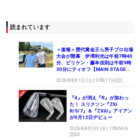
読まれています
＜速報＞歴代賞金王ら男子プロ出場
大会が開幕 伊澤利光は午前7時40
分、ビリケン・藤本佳則は午前9時
30分にティオフ【MAIN STAGE
JOYX OPEN】
2026年8月1日 (土) 07時17分
2
『4』が消え『R』が加わっ
た！ スリクソン『ZXi
R/5/7』＆『ZXiU』アイアン
が9月12日デビュー
2026年8月5日 (水) 17時56分
62