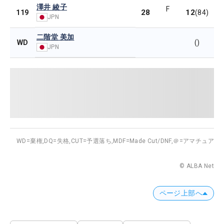
澤井 綾子
F
28
12
119
(84)
JPN
二階堂 美加
WD
()
JPN
WD=棄権,
DQ=失格,
CUT=予選落ち,
MDF=Made Cut/DNF,
＠=アマチュア
© ALBA Net
ページ上部へ