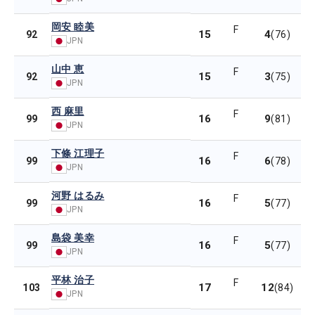
岡安 睦美
F
15
4
92
(76)
JPN
山中 恵
F
15
3
92
(75)
JPN
西 麻里
F
16
9
99
(81)
JPN
下條 江理子
F
16
6
99
(78)
JPN
河野 はるみ
F
16
5
99
(77)
JPN
島袋 美幸
F
16
5
99
(77)
JPN
平林 治子
F
17
12
103
(84)
JPN