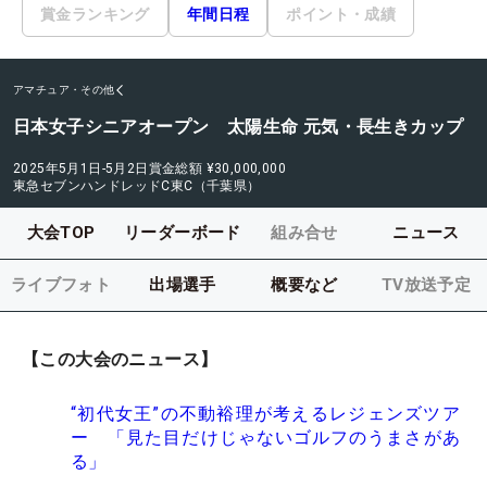
賞金ランキング
年間日程
ポイント・成績
アマチュア・その他
日本女子シニアオープン 太陽生命 元気・長生きカップ
2025年5月1日-5月2日
賞金総額
¥30,000,000
東急セブンハンドレッドC東C（千葉県）
大会TOP
リーダーボード
組み合せ
ニュース
ライブフォト
出場選手
概要など
TV放送予定
【この大会のニュース】
“初代女王”の不動裕理が考えるレジェンズツア
ー 「見た目だけじゃないゴルフのうまさがあ
る」