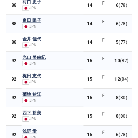
村口 史子
F
14
6
88
(78)
JPN
良田 陽子
F
14
6
88
(78)
JPN
金井 佳代
F
14
5
88
(77)
JPN
光山 美由紀
F
15
10
92
(82)
JPN
梶田 恵代
F
15
12
92
(84)
JPN
菊地 祐江
F
15
8
92
(80)
JPN
西下 裕美
F
15
8
92
(80)
JPN
浅野 愛
F
15
6
92
(78)
JPN