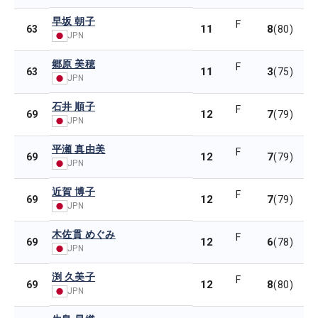
早坂 朝子
F
11
8
63
(80)
JPN
郷原 美穂
F
11
3
63
(75)
JPN
石井 順子
F
12
7
69
(79)
JPN
平瀬 真由美
F
12
7
69
(79)
JPN
近賀 博子
F
12
7
69
(79)
JPN
木佐貫 めぐみ
F
12
6
69
(78)
JPN
渕 久美子
F
12
8
69
(80)
JPN