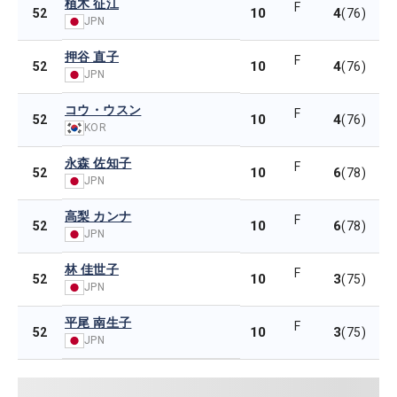
植木 征江
F
10
4
52
(76)
JPN
押谷 直子
F
10
4
52
(76)
JPN
コウ・ウスン
F
10
4
52
(76)
KOR
永森 佐知子
F
10
6
52
(78)
JPN
高梨 カンナ
F
10
6
52
(78)
JPN
林 佳世子
F
10
3
52
(75)
JPN
平尾 南生子
F
10
3
52
(75)
JPN