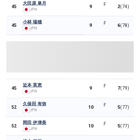
大田原 皐月
F
9
2
45
(74)
JPN
小林 瑞穂
F
9
6
45
(78)
JPN
近本 英恵
F
9
7
45
(79)
JPN
久保田 有弥
F
10
5
52
(77)
JPN
岡田 伊津美
F
10
5
52
(77)
JPN