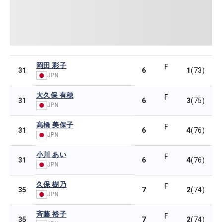
岡田 彩子
F
6
1
31
(73)
JPN
大久保 有穂
F
6
3
31
(75)
JPN
高橋 美保子
F
6
4
31
(76)
JPN
小川 あい
F
6
4
31
(76)
JPN
久保 樹乃
F
7
2
35
(74)
JPN
斉藤 裕子
F
7
2
35
(74)