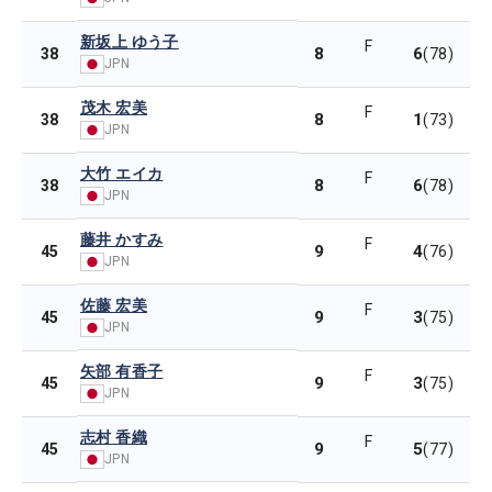
新坂上 ゆう子
F
8
6
38
(78)
JPN
茂木 宏美
F
8
1
38
(73)
JPN
大竹 エイカ
F
8
6
38
(78)
JPN
藤井 かすみ
F
9
4
45
(76)
JPN
佐藤 宏美
F
9
3
45
(75)
JPN
矢部 有香子
F
9
3
45
(75)
JPN
志村 香織
F
9
5
45
(77)
JPN