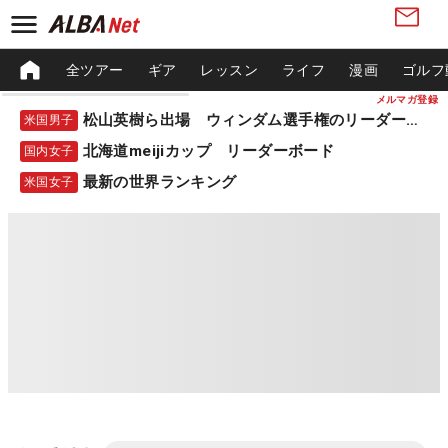
全ツアー
ギア
レッスン
ライフ
漫画
ゴルフ
メルマガ登録
松山英樹ら出場 ウィンダム選手権のリーダーボード
米国男子
北海道meijiカップ リーダーボード
国内女子
最新の世界ランキング
米国女子