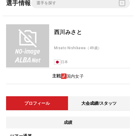
選手情報
西川みさと
Misato Nishikawa
（49歳）
日本
主戦
国内女子
プロフィール
大会成績/スタッツ
成績