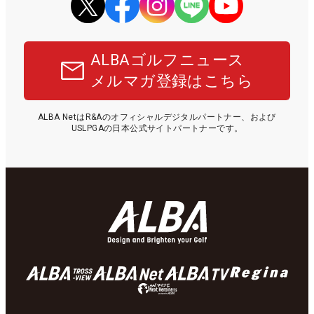
ALBAゴルフニュース
メルマガ登録はこちら
ALBA NetはR&Aのオフィシャルデジタルパートナー、および
USLPGAの日本公式サイトパートナーです。