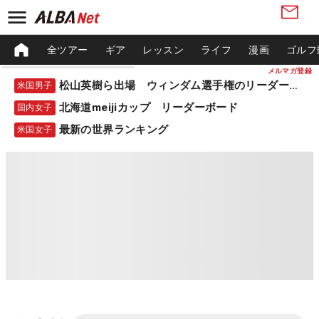
全ツアー
ギア
レッスン
ライフ
漫画
ゴルフ
メルマガ登録
松山英樹ら出場 ウィンダム選手権のリーダーボード
米国男子
北海道meijiカップ リーダーボード
国内女子
最新の世界ランキング
米国女子