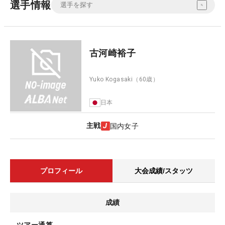
選手情報
古河崎裕子
Yuko Kogasaki
（60歳）
日本
主戦
国内女子
プロフィール
大会成績/スタッツ
成績