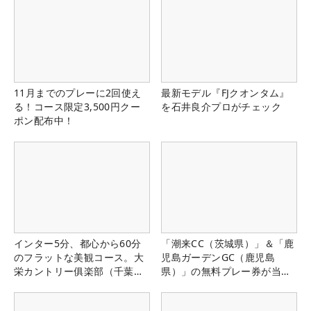
11月までのプレーに2回使え
最新モデル『FJクオンタム』
る！コース限定3,500円クー
を石井良介プロがチェック
ポン配布中！
インター5分、都心から60分
「潮来CC（茨城県）」＆「鹿
のフラットな美観コース。大
児島ガーデンGC（鹿児島
栄カントリー俱楽部（千葉
県）」の無料プレー券が当た
県）
る！！