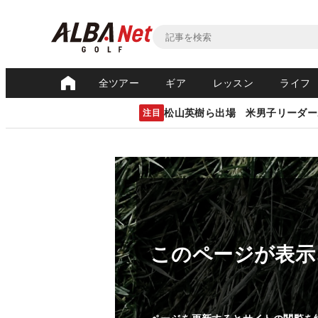
全ツアー
ギア
レッスン
ライフ
松山英樹ら出場 米男子リーダー
注目
このページが表示