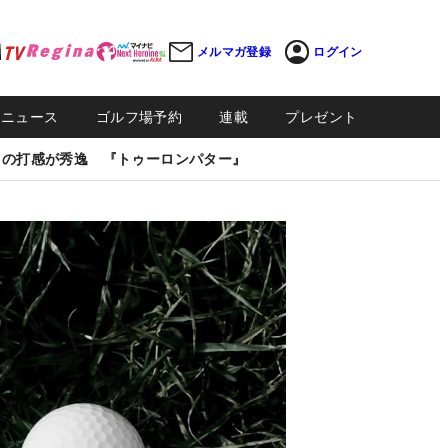
メルマガ登録
ログイン
Sニュース
ゴルフ場予約
連載
プレゼント
しの打感が秀逸 『トゥーロンパター』