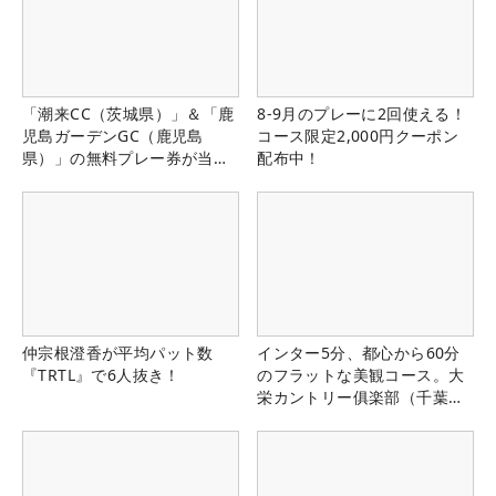
「潮来CC（茨城県）」＆「鹿
8-9月のプレーに2回使える！
児島ガーデンGC（鹿児島
コース限定2,000円クーポン
県）」の無料プレー券が当た
配布中！
る！！
仲宗根澄香が平均パット数
インター5分、都心から60分
『TRTL』で6人抜き！
のフラットな美観コース。大
栄カントリー俱楽部（千葉
県）