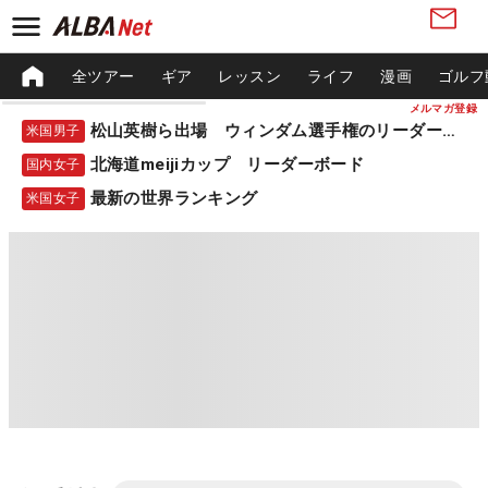
全ツアー
ギア
レッスン
ライフ
漫画
ゴルフ
メルマガ登録
松山英樹ら出場 ウィンダム選手権のリーダーボード
米国男子
北海道meijiカップ リーダーボード
国内女子
最新の世界ランキング
米国女子