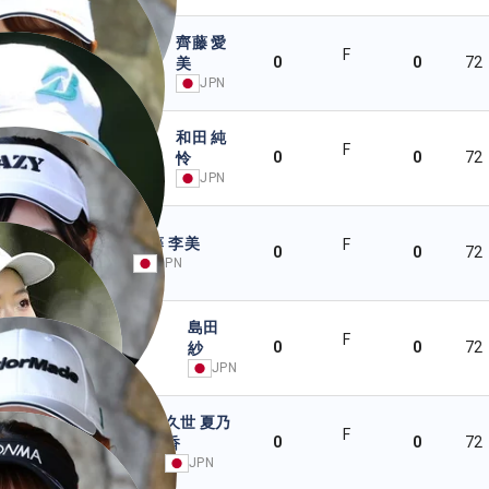
齊藤 愛
F
0
0
72
美
JPN
和田 純
F
0
0
72
怜
JPN
佐藤 李美
F
0
0
72
JPN
島田
F
0
0
72
紗
JPN
久世 夏乃
F
0
0
72
香
JPN