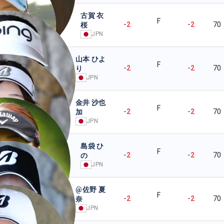
古賀 衣
F
-2
-2
70
桜
JPN
山本 ひよ
F
-2
-2
70
り
JPN
金井 沙也
F
-2
-2
70
加
JPN
島袋 ひ
F
-2
-2
70
の
JPN
@佐野 夏
F
-2
-2
70
奈
JPN