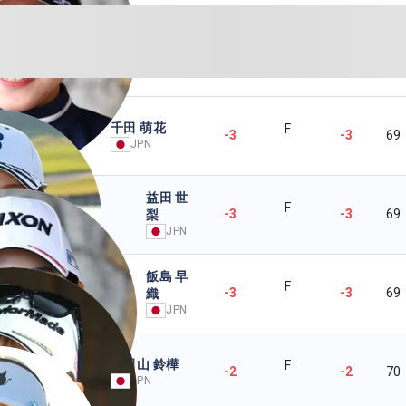
千田 萌花
F
-3
-3
69
JPN
益田 世
F
-3
-3
69
梨
JPN
飯島 早
F
-3
-3
69
織
JPN
佐田山 鈴樺
F
-2
-2
70
JPN