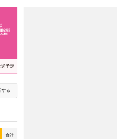
放送予定
新する
合計