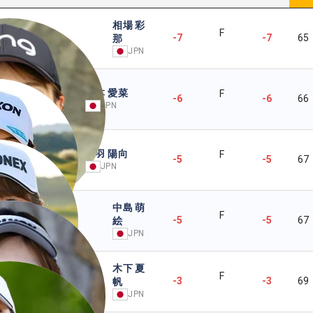
相場 彩
F
-7
-7
65
那
JPN
藤本 愛菜
F
-6
-6
66
JPN
池羽 陽向
F
-5
-5
67
JPN
中島 萌
F
-5
-5
67
絵
JPN
木下 夏
F
-3
-3
69
帆
JPN