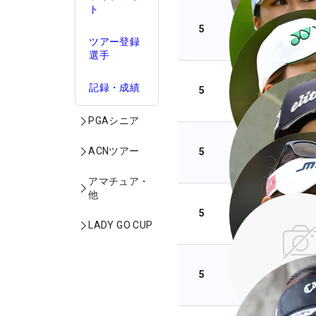
ト
5
ツアー登録
選手
記録・成績
5
PGAシニア
ACNツアー
5
アマチュア・
他
5
LADY GO CUP
5