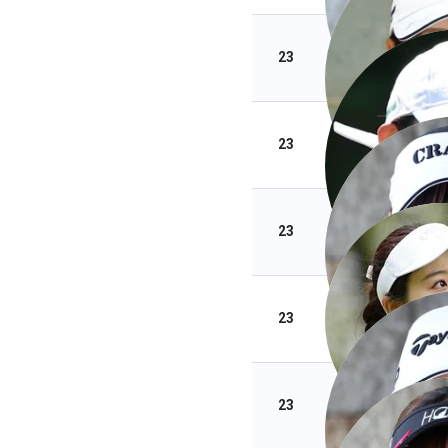
23
23
23
23
23