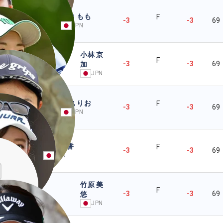
横山 もも
F
-3
-3
69
JPN
小林 京
F
-3
-3
69
加
JPN
菊地 りお
F
-3
-3
69
JPN
丸山 祐香
F
-3
-3
69
JPN
竹原 美
F
-3
-3
69
悠
JPN