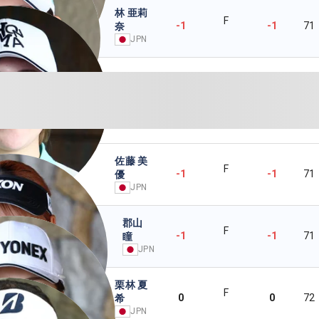
林 亜莉
F
-1
-1
71
奈
JPN
佐藤 美
F
-1
-1
71
優
JPN
郡山
F
-1
-1
71
瞳
JPN
栗林 夏
F
0
0
72
希
JPN