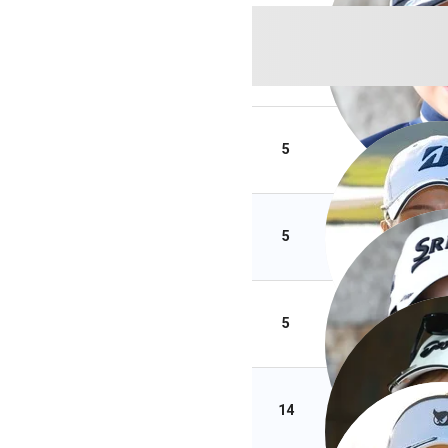
5
5
5
14