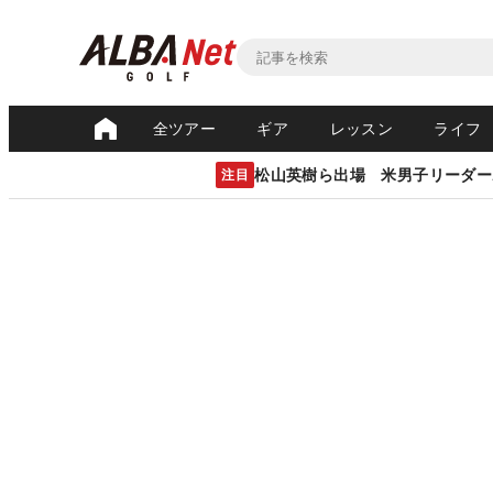
全ツアー
ギア
レッスン
ライフ
松山英樹ら出場 米男子リーダー
注目