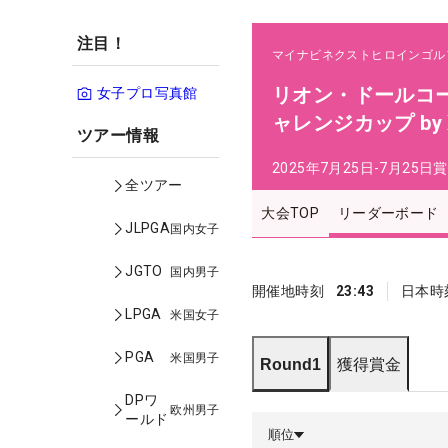
注目！
マイナビネクストヒロインゴル
リオン・ドールコー
女子プロ写真館
ャレンジカップ by 
ツアー情報
2025年7月25日-7月25日
賞
全ツアー
大会TOP
リーダーボード
JLPGA
国内女子
JGTO
国内男子
開催地時刻
23:43
日本時
LPGA
米国女子
PGA
米国男子
Round1
獲得賞金
DPワ
欧州男子
ールド
順位