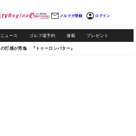
メルマガ登録
ログイン
Sニュース
ゴルフ場予約
連載
プレゼント
しの打感が秀逸 『トゥーロンパター』