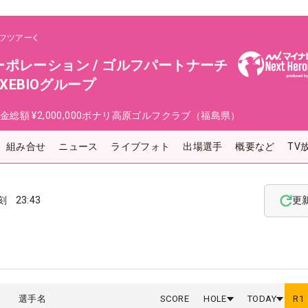
フツアー
ポレーション / ゴルフパートナーチ
XEBIOグループ
金総額
¥2,000,000
ボナリ高原ゴルフクラブ（福島県）
組み合せ
ニュース
ライブフォト
出場選手
概要など
TV
刻
23:43
更
選手名
SCORE
HOLE
TODAY
R
1