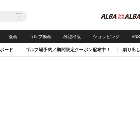
漫画
ゴルフ動画
雑誌出版
ショッピング
SN
ボード
ゴルフ場予約／期間限定クーポン配布中！
削り出