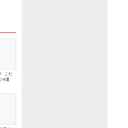
！ こだ
ツ4選