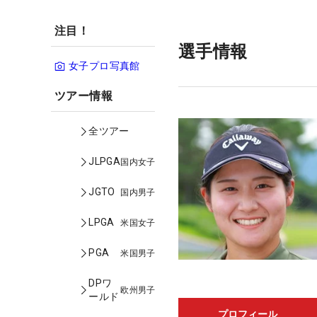
注目！
選手情報
女子プロ写真館
ツアー情報
全ツアー
JLPGA
国内女子
JGTO
国内男子
LPGA
米国女子
PGA
米国男子
DPワ
欧州男子
ールド
プロフィール