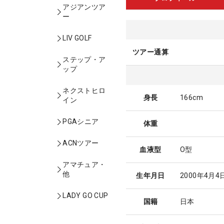
アジアンツア
ー
LIV GOLF
ツアー通算
ステップ・ア
ップ
ネクストヒロ
身長
166cm
イン
PGAシニア
体重
ACNツアー
血液型
O型
アマチュア・
他
生年月日
2000年4月4
LADY GO CUP
国籍
日本