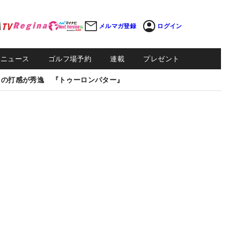
メルマガ登録
ログイン
Sニュース
ゴルフ場予約
連載
プレゼント
しの打感が秀逸 『トゥーロンパター』