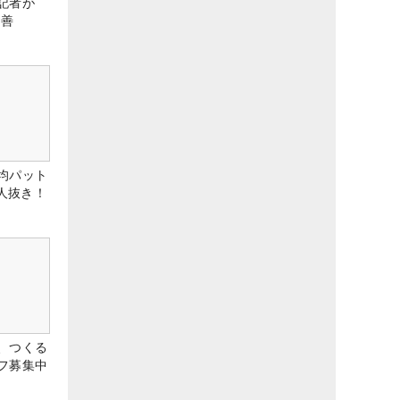
記者が
改善
均パット
6人抜き！
、つくる
フ募集中