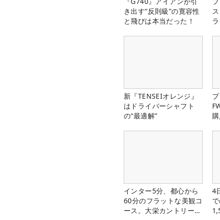
『G740』アイアンが引
プ
き出す“反則級”の寛容性
ス
と飛びは本当だった！
ラ
新『TENSEIオレンジ』
プ
はドライバーシャフト
F
の“最適解”
購
インター5分、都心から
4
60分のフラットな美観コ
で
ース。大栄カントリー俱
1