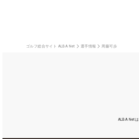
楽部（千葉県）
中
ゴルフ総合サイト ALBA Net
選手情報
周藤可歩
ALBA N