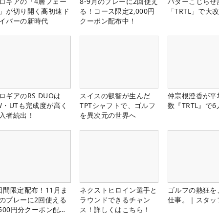
ロギアの「4層フェー
8-9月のプレーに2回使え
パターこじらせ
」が切り開く高初速ド
る！コース限定2,000円
「TRTL」で大
イバーの新時代
クーポン配布中！
ロギアのRS DUOは
スイスの叡智が生んだ
仲宗根澄香が平
W・UTも完成度が高く
TPTシャフトで、ゴルフ
数『TRTL』で
入者続出！
を異次元の世界へ
日間限定配布！11月ま
ネクストヒロイン選手と
ゴルフの熱狂を
のプレーに2回使える
ラウンドできるチャン
仕事。｜スタッ
,500円分クーポン配布
ス！詳しくはこちら！