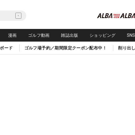
漫画
ゴルフ動画
雑誌出版
ショッピング
SN
ボード
ゴルフ場予約／期間限定クーポン配布中！
削り出