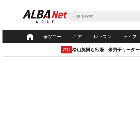
全ツアー
ギア
レッスン
ライフ
松山英樹ら出場 米男子リーダー
注目