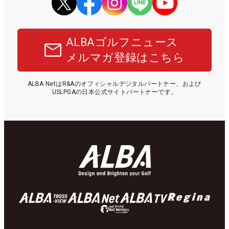
ALBAゴルフニュース
メルマガ登録はこちら
ALBA NetはR&Aのオフィシャルデジタルパートナー、および
USLPGAの日本公式サイトパートナーです。