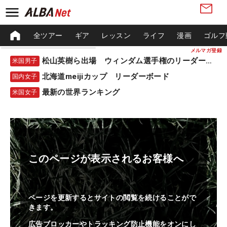
全ツアー
ギア
レッスン
ライフ
漫画
ゴルフ
メルマガ登録
松山英樹ら出場 ウィンダム選手権のリーダーボード
米国男子
北海道meijiカップ リーダーボード
国内女子
最新の世界ランキング
米国女子
このページが表示されるお客様へ
ページを更新するとサイトの閲覧を続けることがで
きます。
広告ブロッカーやトラッキング防止機能をオンにし