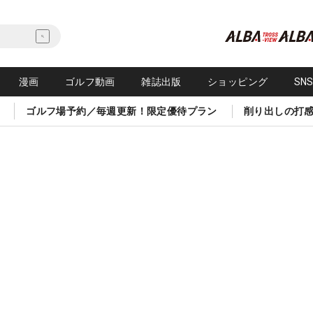
漫画
ゴルフ動画
雑誌出版
ショッピング
SN
ゴルフ場予約／毎週更新！限定優待プラン
削り出しの打