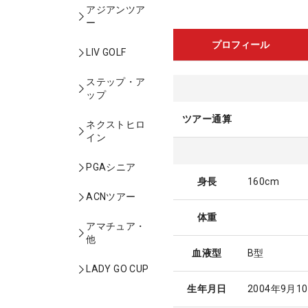
アジアンツア
ー
プロフィール
LIV GOLF
ステップ・ア
ップ
ツアー通算
ネクストヒロ
イン
PGAシニア
身長
160cm
ACNツアー
体重
アマチュア・
他
血液型
B型
LADY GO CUP
生年月日
2004年9月1