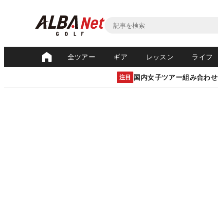
全ツアー
ギア
レッスン
ライフ
国内女子ツアー組み合わせ
注目