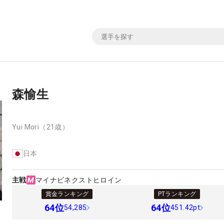
森愉生
Yui Mori
（21歳）
日本
主戦
マイナビネクストヒロイン
賞金ランキング
PTランキング
64
位
64
位
54,285
451.42pt