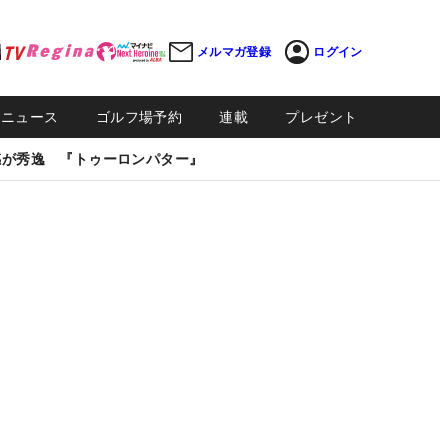
メルマガ登録
ログイン
Sニュース
ゴルフ場予約
連載
プレゼント
感が秀逸 『トゥーロンパター』