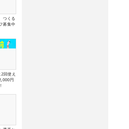
、つくる
フ募集中
に2回使え
,000円
！