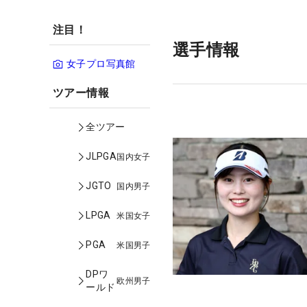
注目！
選手情報
女子プロ写真館
ツアー情報
全ツアー
JLPGA
国内女子
JGTO
国内男子
LPGA
米国女子
PGA
米国男子
DPワ
欧州男子
ールド