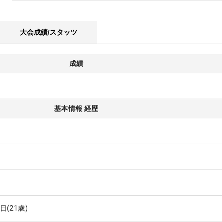
大会成績/スタッツ
成績
基本情報 経歴
0日
(21歳)