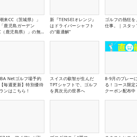
潮来CC（茨城県）」
新『TENSEIオレンジ』
ゴルフの熱狂を
「鹿児島ガーデン
はドライバーシャフト
仕事。｜スタッ
C（鹿児島県）」の無
の“最適解”
プレー券が当たる！！
LBA Netゴルフ場予約
スイスの叡智が生んだ
8-9月のプレー
【毎週更新】特別優待
TPTシャフトで、ゴルフ
る！コース限定2
ランはこちら！
を異次元の世界へ
クーポン配布中