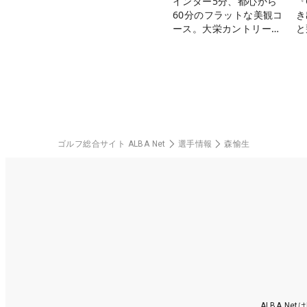
インター5分、都心から
『
60分のフラットな美観コ
き
ース。大栄カントリー俱
と
楽部（千葉県）
ゴルフ総合サイト ALBA Net
選手情報
森愉生
ALBA N