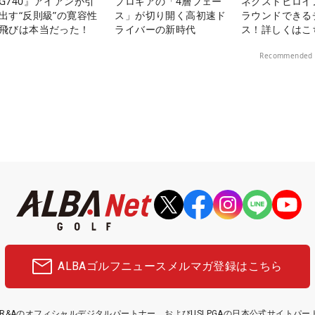
G740』アイアンが引
プロギアの「4層フェー
ネクストヒロイ
出す“反則級”の寛容性
ス」が切り開く高初速ド
ラウンドできる
飛びは本当だった！
ライバーの新時代
ス！詳しくはこ
Recommended 
ALBAゴルフニュース
メルマガ登録はこちら
etはR&Aのオフィシャルデジタルパートナー、およびUSLPGAの日本公式サイトパ