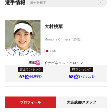
選手情報
大村桃葉
Momoha Ohmura
（25歳）
日本
主戦
マイナビネクストヒロイン
賞金ランキング
PTランキング
67
位
68
位
44,999
377.50pt
プロフィール
大会成績/スタッツ