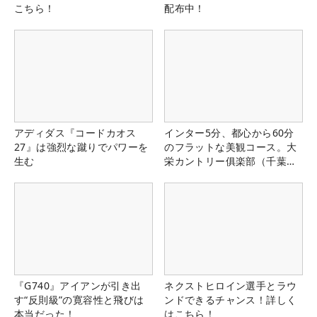
こちら！
配布中！
アディダス『コードカオス
インター5分、都心から60分
27』は強烈な蹴りでパワーを
のフラットな美観コース。大
生む
栄カントリー俱楽部（千葉
県）
『G740』アイアンが引き出
ネクストヒロイン選手とラウ
す“反則級”の寛容性と飛びは
ンドできるチャンス！詳しく
本当だった！
はこちら！