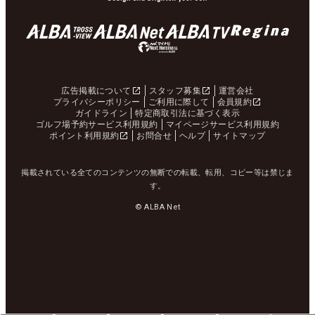
広告掲載について
スタッフ募集
運営会社
プライバシーポリシー
ご利用に際して
会員規約
ガイドライン
特定商取引法に基づく表示
ゴルフ場予約サービス利用規約
マイページサービス利用規約
ポイント利用規約
お問合せ
ヘルプ
サイトマップ
掲載されている全てのコンテンツの無断での転載、転用、コピー等は禁じま
す。
© ALBA Net