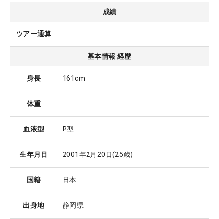
成績
ツアー通算
基本情報 経歴
身長
161cm
体重
血液型
B型
生年月日
2001年2月20日
(25歳)
国籍
日本
出身地
静岡県