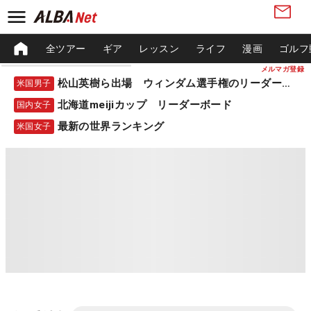
全ツアー
ギア
レッスン
ライフ
漫画
ゴルフ
メルマガ登録
松山英樹ら出場 ウィンダム選手権のリーダーボード
米国男子
北海道meijiカップ リーダーボード
国内女子
最新の世界ランキング
米国女子