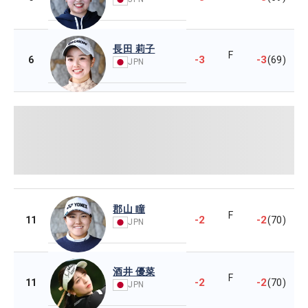
長田 莉子
F
-3
-3
6
(69)
JPN
郡山 瞳
F
-2
-2
11
(70)
JPN
酒井 優菜
F
-2
-2
11
(70)
JPN