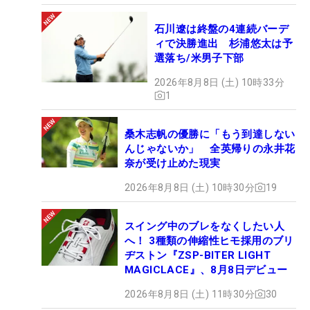
石川遼は終盤の4連続バーデ
ィで決勝進出 杉浦悠太は予
選落ち/米男子下部
2026年8月8日 (土) 10時33分
1
桑木志帆の優勝に「もう到達しない
んじゃないか」 全英帰りの永井花
奈が受け止めた現実
2026年8月8日 (土) 10時30分
19
スイング中のブレをなくしたい人
へ！ 3種類の伸縮性ヒモ採用のブリ
ヂストン『ZSP-BITER LIGHT
MAGICLACE』、8月8日デビュー
2026年8月8日 (土) 11時30分
30