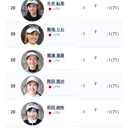
今井 鮎美
F
-1
-1
20
(71)
JPN
菊地 りお
F
-1
-1
20
(71)
JPN
瀧瀬 遥葵
F
-1
-1
20
(71)
JPN
岡田 梨沙
F
-1
-1
20
(71)
JPN
和田 純怜
F
-1
-1
20
(71)
JPN