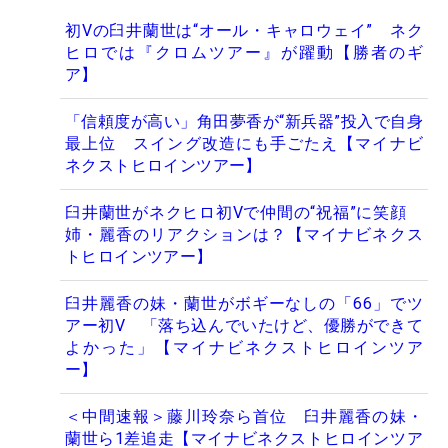
初Vの臼井蘭世は“オール・キャロウェイ” ネク
ヒロでは『クロムツアー』が躍動【勝者のギ
ア】
「信頼度が高い」角田夢香が“新兵器”投入で自身
最上位 スイング改造にも手ごたえ【マイナビ
ネクストヒロインツアー】
臼井蘭世がネクヒロ初Vで仲間の“祝福”に笑顔
姉・麗香のリアクションは？【マイナビネクス
トヒロインツアー】
臼井麗香の妹・蘭世がボギーなしの「66」でツ
アー初V 「落ち込んでいたけど、優勝ができて
よかった」【マイナビネクストヒロインツア
ー】
＜中間速報＞藤川玲奈ら首位 臼井麗香の妹・
蘭世ら1差追走【マイナビネクストヒロインツア