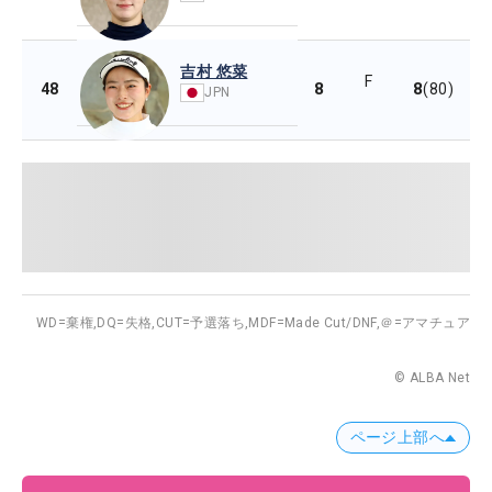
吉村 悠菜
F
8
8
48
(80)
JPN
WD=棄権,
DQ=失格,
CUT=予選落ち,
MDF=Made Cut/DNF,
＠=アマチュア
© ALBA Net
ページ上部へ