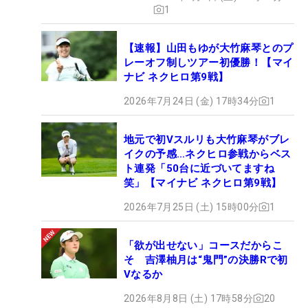
1
【速報】山田もゆが大竹麻琴とのプ
レーオフ制しツアー初優勝！【マイ
ナビ ネクヒロ第9戦】
2026年7月24日 (金) 17時34分
1
地元で初Vスルリも大竹麻琴がブレ
イクの予感…ネクヒロ参戦からベス
ト連発「50台に近づいてますね
笑」【マイナビ ネクヒロ第9戦】
2026年7月25日 (土) 15時00分
1
「欲が出せない」コースだからこ
そ 吉澤柚月は“鬼門”の決勝Rで初
Vなるか
2026年8月8日 (土) 17時58分
20