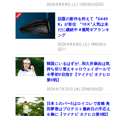
2026年8月8日 (土) 12時00分
32
話題の新作を抑えて『G440
K』が首位 “10Ｋ”人気は未
だに継続中 #週間ギアランキ
ング
2026年8月8日 (土) 18時00分
11
韓国にいるはずが…和久井麻由は気
持ち切り替えキャロウェイボールで
今季初V目指す【マイナビ ネクヒロ
第9戦】
2026年7月23日 (木) 22時09分
1
日本１のパー5はロイコレで攻略 角
田夢香はプロテスト最終日の手応え
を胸に【マイナビ ネクヒロ第9戦】