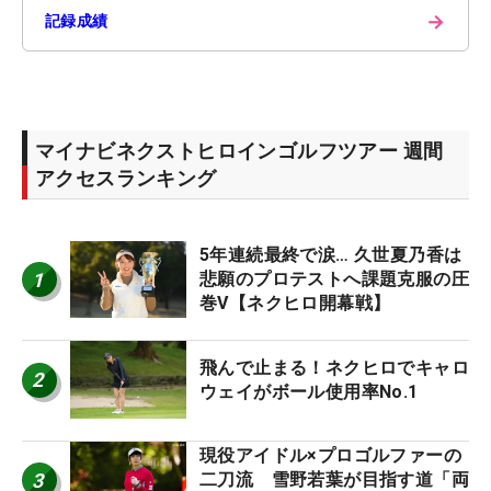
→
記録成績
マイナビネクストヒロインゴルフツアー 週間
アクセスランキング
5年連続最終で涙… 久世夏乃香は
1
悲願のプロテストへ課題克服の圧
巻V【ネクヒロ開幕戦】
飛んで止まる！ネクヒロでキャロ
2
ウェイがボール使用率No.1
現役アイドル×プロゴルファーの
3
二刀流 雪野若葉が目指す道「両