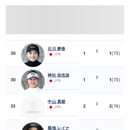
石川 夢香
F
1
1
30
(73)
JPN
神社 佐也加
F
1
1
30
(73)
JPN
中山 真碧
F
2
2
33
(74)
JPN
菊地 レイナ