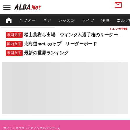
全ツアー
ギア
レッスン
ライフ
漫画
ゴルフ
メルマガ登録
松山英樹ら出場 ウィンダム選手権のリーダーボード
米国男子
北海道meijiカップ リーダーボード
国内女子
最新の世界ランキング
米国女子
マイナビネクストヒロインゴルフツアー