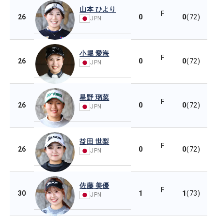
山本 ひより
F
0
0
26
(72)
JPN
小堀 愛海
F
0
0
26
(72)
JPN
星野 瑠菜
F
0
0
26
(72)
JPN
益田 世梨
F
0
0
26
(72)
JPN
佐藤 美優
F
1
1
30
(73)
JPN