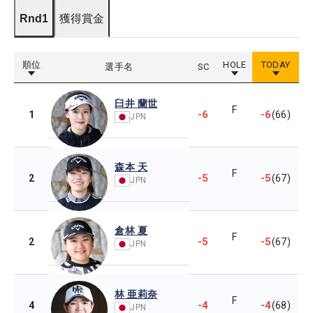
Rnd1
獲得賞金
順位
HOLE
TODAY
選手名
SC
臼井 蘭世
F
-6
-6
1
(66)
JPN
森本 天
F
-5
-5
2
(67)
JPN
倉林 夏
F
-5
-5
2
(67)
JPN
林 亜莉奈
F
-4
-4
4
(68)
JPN