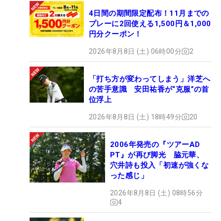
4日間の期間限定配布！11月までの
プレーに2回使える1,500円＆1,000
円分クーポン！
2026年8月8日 (土) 06時00分
2
「打ち方が変わってしまう」洋芝へ
の苦手意識 安田祐香が“克服”の首
位浮上
2026年8月8日 (土) 18時49分
20
2006年発売の『ツアーAD
PT』が再び脚光 脇元華、
穴井詩も投入「初速が強くな
った感じ」
2026年8月8日 (土) 08時56分
4