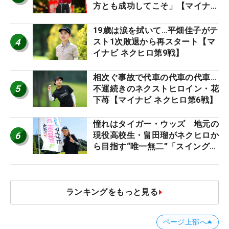
方とも成功してこそ」【マイナビ
ネクストヒロインツアー】
19歳は涙を拭いて…平畑佳子がテ
4
スト1次敗退から再スタート【マ
イナビ ネクヒロ第9戦】
相次ぐ事故で代車の代車の代車…
5
不運続きのネクストヒロイン・花
下苺【マイナビ ネクヒロ第6戦】
憧れはタイガー・ウッズ 地元の
6
現役高校生・畠田瑠がネクヒロか
ら目指す“唯一無二”「スイングは
誰にも負けない」
ランキングをもっと見る
ページ上部へ