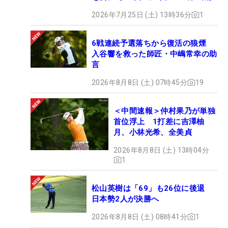
2026年7月25日 (土) 13時36分
1
6戦連続予選落ちから復活の狼煙
入谷響を救った師匠・中嶋常幸の助
言
2026年8月8日 (土) 07時45分
19
＜中間速報＞仲村果乃が単独
首位浮上 1打差に吉澤柚
月、小林光希、全美貞
2026年8月8日 (土) 13時04分
1
松山英樹は「69」も26位に後退
日本勢2人が決勝へ
2026年8月8日 (土) 08時41分
1