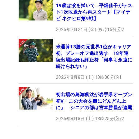
19歳は涙を拭いて…平畑佳子がテス
ト1次敗退から再スタート【マイナ
ビ ネクヒロ第9戦】
2026年7月24日 (金) 09時15分
2
米通算13勝の元世界1位がキャリア
初、プレーオフ進出逃す 18年連
続出場記録も終止符「何事も永遠に
続けられない」
2026年8月8日 (土) 10時00分
1
初出場の鳥海颯汰が岩手県オープン
初V「この大会を機にどんどん上
に」 シニアの部は宮本勝昌が連覇
2026年8月8日 (土) 18時25分
72