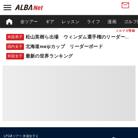
全ツアー
ギア
レッスン
ライフ
漫画
ゴルフ
メルマガ登録
松山英樹ら出場 ウィンダム選手権のリーダーボード
米国男子
北海道meijiカップ リーダーボード
国内女子
最新の世界ランキング
米国女子
LPGAツアー
米国女子