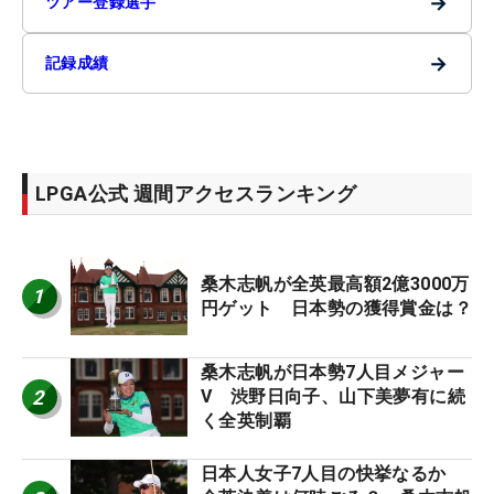
→
ツアー登録選手
→
記録成績
LPGA公式 週間アクセスランキング
桑木志帆が全英最高額2億3000万
1
円ゲット 日本勢の獲得賞金は？
桑木志帆が日本勢7人目メジャー
2
V 渋野日向子、山下美夢有に続
く全英制覇
日本人女子7人目の快挙なるか