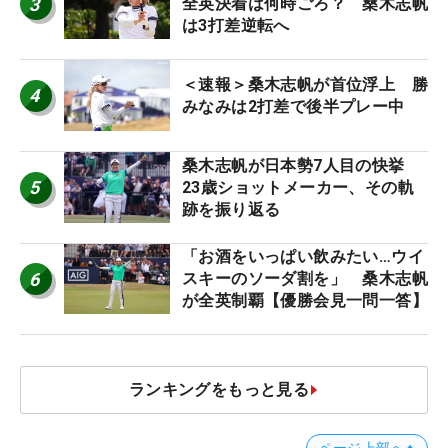
3
全英決着は何時ごろ？ 桑木志帆
は3打差逆転へ
＜速報＞桑木志帆が首位浮上 勝
4
みなみは2打差で後半プレー中
桑木志帆が日本勢7人目の快挙
5
23歳ショットメーカー、その軌
跡を振り返る
「お酒をいっぱい飲みたい…ウイ
6
スキーのソーダ割を」 桑木志帆
が全英制覇【優勝会見一問一答】
ランキングをもっと見る
ページ上部へ