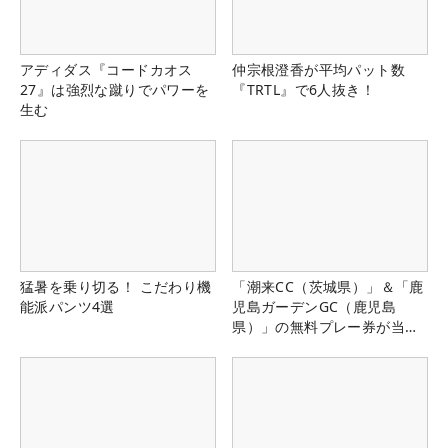
アディダス『コードカオス
仲宗根澄香が平均パット数
27』は強烈な蹴りでパワーを
『TRTL』で6人抜き！
生む
猛暑を乗り切る！ こだわり機
「潮来CC（茨城県）」＆「鹿
能派パンツ4選
児島ガーデンGC（鹿児島
県）」の無料プレー券が当た
る！！