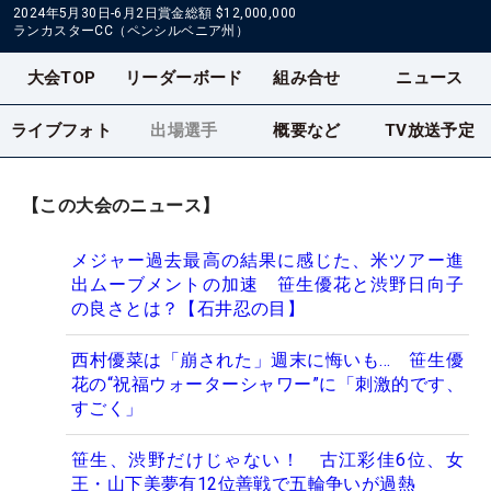
2024年5月30日-6月2日
賞金総額
$12,000,000
ランカスターCC（ペンシルベニア州）
大会TOP
リーダーボード
組み合せ
ニュース
ライブフォト
出場選手
概要など
TV放送予定
【この大会のニュース】
メジャー過去最高の結果に感じた、米ツアー進
出ムーブメントの加速 笹生優花と渋野日向子
の良さとは？【石井忍の目】
西村優菜は「崩された」週末に悔いも… 笹生優
花の“祝福ウォーターシャワー”に「刺激的です、
すごく」
笹生、渋野だけじゃない！ 古江彩佳6位、女
王・山下美夢有12位善戦で五輪争いが過熱