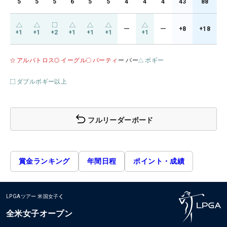
5
5
5
6
5
5
4
4
4
43
88
ー
ー
+8
+18
+1
+1
+2
+1
+1
+1
+1
アルバトロス
イーグル
バーティ
ー パー
ボギー
ダブルボギー以上
フルリーダーボード
賞金ランキング
年間日程
ポイント・成績
LPGAツアー
米国女子
全米女子オープン