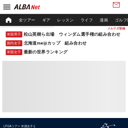
全ツアー
ギア
レッスン
ライフ
漫画
ゴルフ
メルマガ登録
松山英樹ら出場 ウィンダム選手権の組み合わせ
米国男子
北海道meijiカップ 組み合わせ
国内女子
最新の世界ランキング
米国女子
LPGAツアー
米国女子