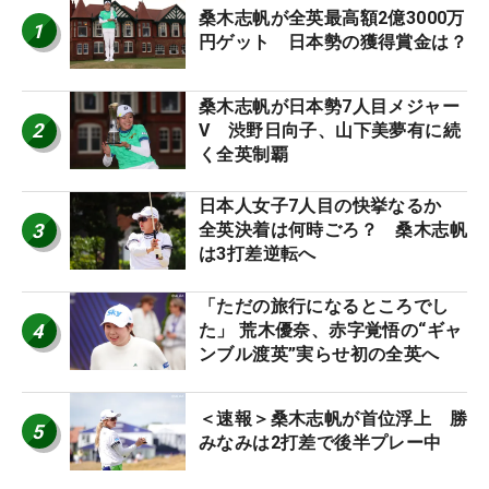
桑木志帆が全英最高額2億3000万
1
円ゲット 日本勢の獲得賞金は？
桑木志帆が日本勢7人目メジャー
2
V 渋野日向子、山下美夢有に続
く全英制覇
日本人女子7人目の快挙なるか
3
全英決着は何時ごろ？ 桑木志帆
は3打差逆転へ
「ただの旅行になるところでし
4
た」 荒木優奈、赤字覚悟の“ギャ
ンブル渡英”実らせ初の全英へ
＜速報＞桑木志帆が首位浮上 勝
5
みなみは2打差で後半プレー中