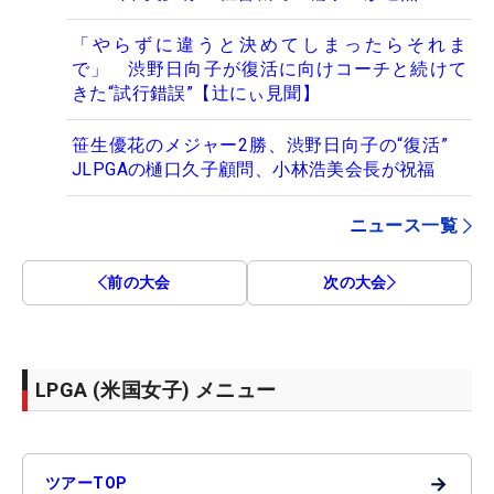
「やらずに違うと決めてしまったらそれま
で」 渋野日向子が復活に向けコーチと続けて
きた“試行錯誤”【辻にぃ見聞】
笹生優花のメジャー2勝、渋野日向子の“復活”
JLPGAの樋口久子顧問、小林浩美会長が祝福
ニュース一覧
前の大会
次の大会
LPGA (米国女子) メニュー
→
ツアーTOP