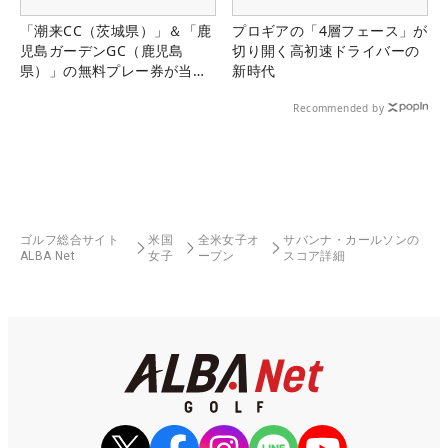
「潮来CC（茨城県）」＆「鹿
プロギアの「4層フェース」が
児島ガーデンGC（鹿児島
切り開く高初速ドライバーの
県）」の無料プレー券が当た
新時代
る！！
Recommended by
ゴルフ総合サイト
米国
全米女子オ
サバンナ・カールソンの
ALBA Net
女子
ープン
スコア詳細