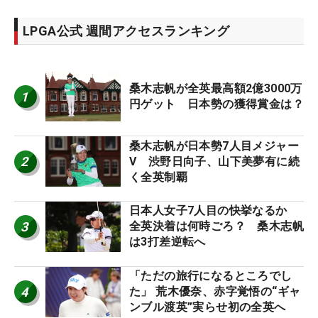
LPGA公式 週間アクセスランキング
桑木志帆が全英最高額2億3000万
1
円ゲット 日本勢の獲得賞金は？
桑木志帆が日本勢7人目メジャー
2
V 渋野日向子、山下美夢有に続
く全英制覇
日本人女子7人目の快挙なるか
3
全英決着は何時ごろ？ 桑木志帆
は3打差逆転へ
「ただの旅行になるところでし
4
た」 荒木優奈、赤字覚悟の“ギャ
ンブル渡英”実らせ初の全英へ