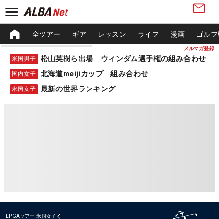
全ツアー
ギア
レッスン
ライフ
漫画
ゴルフ
メルマガ登録
松山英樹ら出場 ウィンダム選手権の組み合わせ
米国男子
北海道meijiカップ 組み合わせ
国内女子
最新の世界ランキング
米国女子
LPGAツアー
米国女子