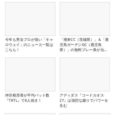
今年も男女プロが強い「キャ
「潮来CC（茨城県）」＆「鹿
ロウェイ」のニュース一覧は
児島ガーデンGC（鹿児島
こちら！
県）」の無料プレー券が当た
る！！
仲宗根澄香が平均パット数
アディダス『コードカオス
『TRTL』で6人抜き！
27』は強烈な蹴りでパワーを
生む