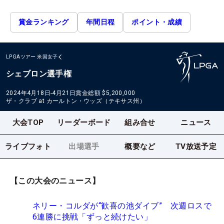
賞金ランキング
年間日程
ポイント・成績
LPGAツアー
米国女子
シェブロン選手権
2024年4月18日-4月21日
賞金総額
$5,200,000
ザ・クラブ at カールトン・ウッズ（テキサス州）
大会TOP
リーダーボード
組み合せ
ニュース
ライブフォト
出場選手
概要など
TV放送予定
【この大会のニュース】
ネリー・コルダが“歓喜の池ダイブ” 次週ロスで
6連勝に挑戦「ずっと続けたい」