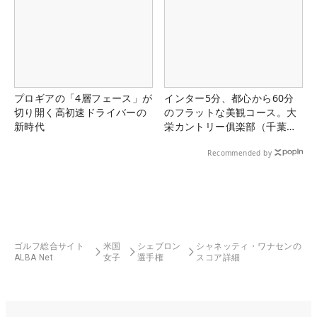
プロギアの「4層フェース」が
インター5分、都心から60分
切り開く高初速ドライバーの
のフラットな美観コース。大
新時代
栄カントリー俱楽部（千葉
県）
Recommended by
ゴルフ総合サイト
米国
シェブロン
シャネッティ・ワナセンの
ALBA Net
女子
選手権
スコア詳細