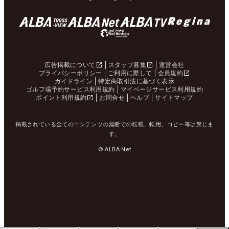
広告掲載について
スタッフ募集
運営会社
プライバシーポリシー
ご利用に際して
会員規約
ガイドライン
特定商取引法に基づく表示
ゴルフ場予約サービス利用規約
マイページサービス利用規約
ポイント利用規約
お問合せ
ヘルプ
サイトマップ
掲載されている全てのコンテンツの無断での転載、転用、コピー等は禁じま
す。
© ALBA Net