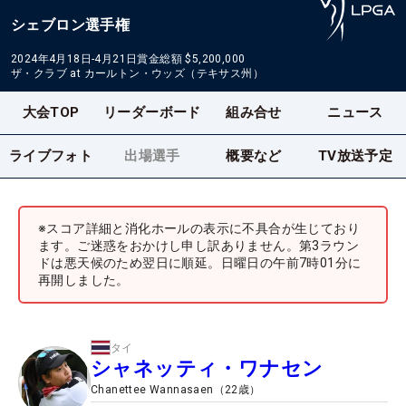
シェブロン選手権
2024年4月18日-4月21日
賞金総額
$5,200,000
ザ・クラブ at カールトン・ウッズ（テキサス州）
大会TOP
リーダーボード
組み合せ
ニュース
ライブフォト
出場選手
概要など
TV放送予定
※スコア詳細と消化ホールの表示に不具合が生じており
ます。ご迷惑をおかけし申し訳ありません。第3ラウン
ドは悪天候のため翌日に順延。日曜日の午前7時01分に
再開しました。
タイ
シャネッティ・ワナセン
Chanettee Wannasaen
（
22
歳）