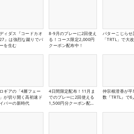
ディダス『コードカオ
8-9月のプレーに2回使え
パターこじらせ
27』は強烈な蹴りでパ
る！コース限定2,000円
「TRTL」で大
ーを生む
クーポン配布中！
ロギアの「4層フェー
4日間限定配布！11月ま
仲宗根澄香が平
」が切り開く高初速ド
でのプレーに2回使える
数『TRTL』で
イバーの新時代
1,500円分クーポン配布
中！