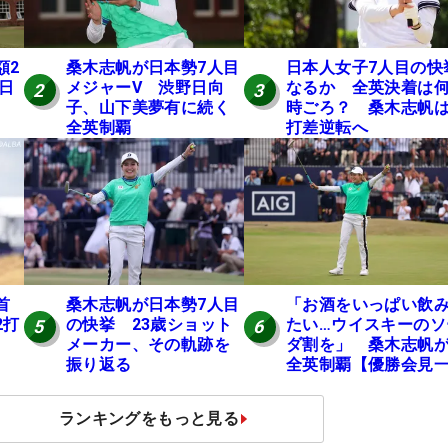
額2
桑木志帆が日本勢7人目
日本人女子7人目の快
 日
メジャーV 渋野日向
なるか 全英決着は
2
3
子、山下美夢有に続く
時ごろ？ 桑木志帆は
全英制覇
打差逆転へ
桑木志帆が日本勢7人目
「お酒をいっぱい飲
首
の快挙 23歳ショット
たい…ウイスキーのソ
2打
5
6
メーカー、その軌跡を
ダ割を」 桑木志帆
振り返る
全英制覇【優勝会見
問一答】
ランキングをもっと見る