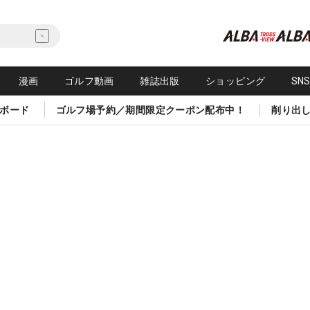
漫画
ゴルフ動画
雑誌出版
ショッピング
SN
ボード
ゴルフ場予約／期間限定クーポン配布中！
削り出