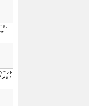
記者が
改善
均パット
6人抜き！