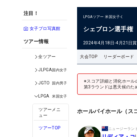
注目！
LPGAツアー
米国女子
シェブロン選手権
女子プロ写真館
ツアー情報
2024年4月18日-4月21日
賞
大会TOP
リーダーボード
全ツアー
JLPGA
国内女子
※スコア詳細と消化ホール
JGTO
国内男子
第3ラウンドは悪天候のた
LPGA
米国女子
ツアーメニ
ホールバイホール（ス
ュー
ツアーTOP
ニュージーラン
リディア・コ