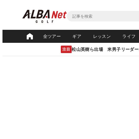
全ツアー
ギア
レッスン
ライフ
松山英樹ら出場 米男子リーダー
注目