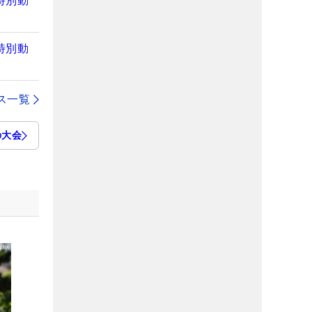
特別動
特別動
ス一覧
の大会