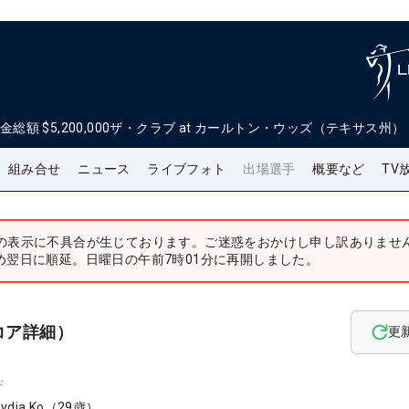
金総額
$5,200,000
ザ・クラブ at カールトン・ウッズ（テキサス州）
組み合せ
ニュース
ライブフォト
出場選手
概要など
TV
の表示に不具合が生じております。ご迷惑をおかけし申し訳ありませ
め翌日に順延。日曜日の午前7時01分に再開しました。
コア詳細）
更
ド
Lydia Ko
（
29
歳）