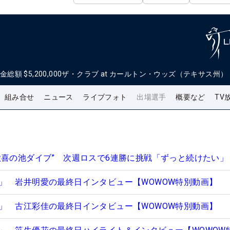
金総額
$5,200,000
ザ・クラブ at カールトン・ウッズ（テキサス州）
組み合せ
ニュース
ライブフォト
出場選手
概要など
TV
歓喜の池ダイブ” 次週ロスで6連勝に挑戦「ずっと続けたい」
」 岩井明愛の最終日インタビュー【WOWOW特別動画】
」 古江彩佳の最終日インタビュー【WOWOW特別動画】