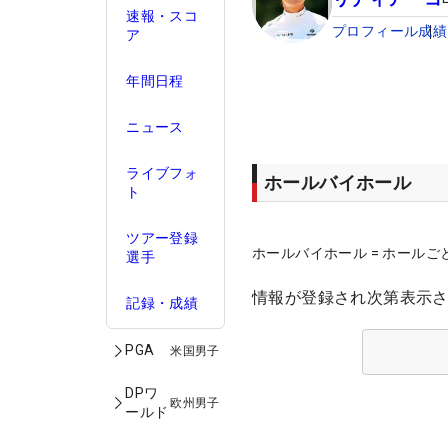
速報・スコ
プロフィール
成績
ア
年間日程
ニュース
ライブフォ
ホールバイホール
ト
ツアー登録
ホールバイホール = ホールご
選手
情報が登録され次第表示
記録・成績
PGA
米国男子
DPワ
欧州男子
ールド