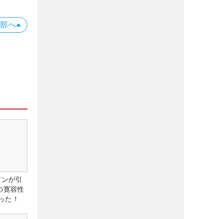
上部へ
アンが引
の寛容性
った！