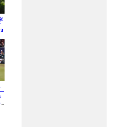
挙
何
3
み
ー
が
一