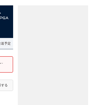
放送予定
ん。
新する