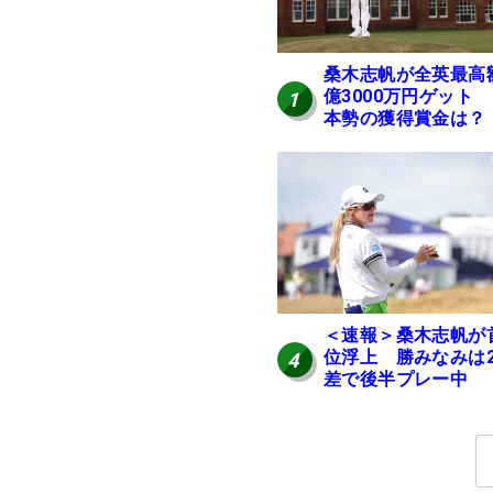
桑木志帆が全英最高
億3000万円ゲット
1
本勢の獲得賞金は？
＜速報＞桑木志帆が
位浮上 勝みなみは
4
差で後半プレー中