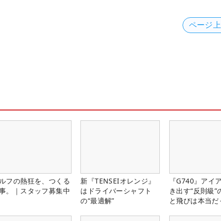
ページ
ルフの熱狂を、つくる
新『TENSEIオレンジ』
『G740』アイ
事。｜スタッフ募集中
はドライバーシャフト
き出す“反則級”
の“最適解”
と飛びは本当だ