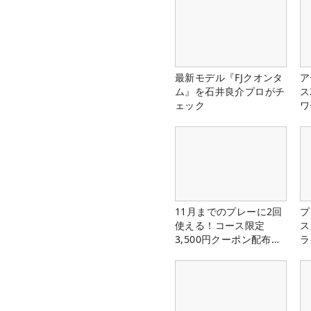
最新モデル『FJクオンタ
ア
ム』を石井良介プロがチ
ス
ェック
ワ
11月までのプレーに2回
プ
使える！コース限定
ス
3,500円クーポン配布
ラ
中！