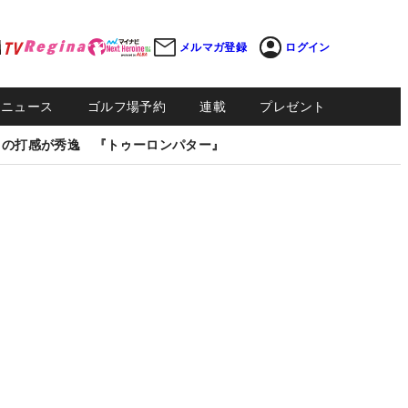
メルマガ登録
ログイン
Sニュース
ゴルフ場予約
連載
プレゼント
しの打感が秀逸 『トゥーロンパター』